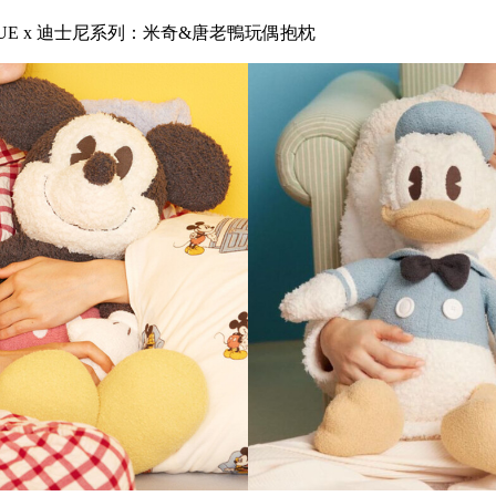
PIQUE x 迪士尼系列：米奇&唐老鴨玩偶抱枕