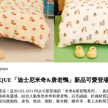
ique
 PIQUE「迪士尼米奇&唐老鴨」新品可愛登
這！這次GELATO PIQUE新登場的「米奇&唐老鴨系列」，
藝術為靈感，結合人氣角色米奇和唐老鴨，以毛絨絨、針織材質
括玩偶抱枕、床包、枕頭、拖鞋、吸水帽、睡衣等，看上去軟萌