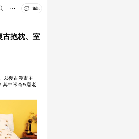
筆記
場！復古抱枕、室
名，以復古漫畫主
！其中米奇&唐老