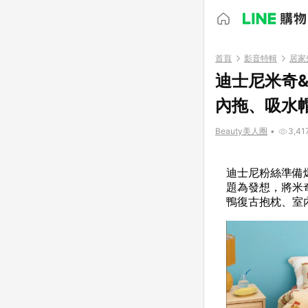
首頁
影音特輯
居家
迪士尼米奇&a
內拖、吸水
Beauty美人圈
•
3,41
迪士尼粉絲準備爆
題為發想，將米
鴨復古抱枕、室