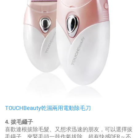
TOUCHBeauty乾濕兩用電動除毛刀
4. 拔毛鑷子
喜歡連根拔除毛髮、又想求迅速的朋友，可以選擇拔
毛鑷子，夾緊毛頭一鼓作氣拔除，超有快感DER～不