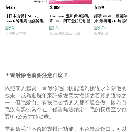
$425
$389
$199
【日本出貨】Slinky
The Saem 溫和保濕除毛
婦潔 VIGILL 蘆薈除
Touch 除毛膏 無痛除毛
膏 100g 附可愛粉紅刮板
片 (手腳用) 16片 除毛貼.
快速...
...
3%
1%
1.5%
台灣樂天市場
Yahoo奇摩超級商城
蝦皮商城
＊雷射除毛前要注意什麼？
依照個人體質，雷射除毛比較能達到接近永久除毛的
效果，成為近幾年來許多愛美女性趨之若鶩的選擇之
一，但毛髮白、有拔毛習慣的人都不適合做，因為白
毛沒有黑色素存在，儀器無法鎖定，毛的長度至少也
要0.5公分才能治療。
雷射除毛並不會影響排汗功能、不會造成傷口，可以