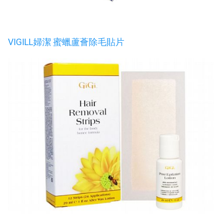
VIGILL婦潔 蜜蠟蘆薈除毛貼片