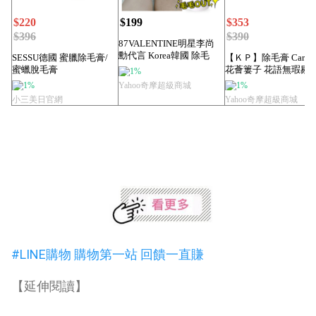
$220
$199
$353
$396
$390
87VALENTINE明星李尚
勳代言 Korea韓國 除毛
SESSU德國 蜜臘除毛膏/
【ＫＰ】除毛膏 Caraw
膏...
蜜蠟脫毛膏
花薈簍子 花語無瑕剔
1%
100g【D00112...
膏 溫...
1%
Yahoo奇摩超級商城
1%
小三美日官網
Yahoo奇摩超級商城
#LINE購物 購物第一站 回饋一直賺
【延伸閱讀】