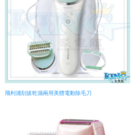
飛利浦刮拔乾濕兩用美體電動除毛刀