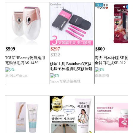
$599
$297
$600
$322
TOUCHBeauty乾濕兩用
海夫 日本綠鐘 SE 附套
電動除毛刀AS-1459
全斜口毛拔SE-012
修眉工具 Brainbow3支拔
毛鑷子神器眉毛夾修眉鉗
5%
1%
全套男...
屈臣氏Watsons
1%
森森購物
Yahoo奇摩超級商城