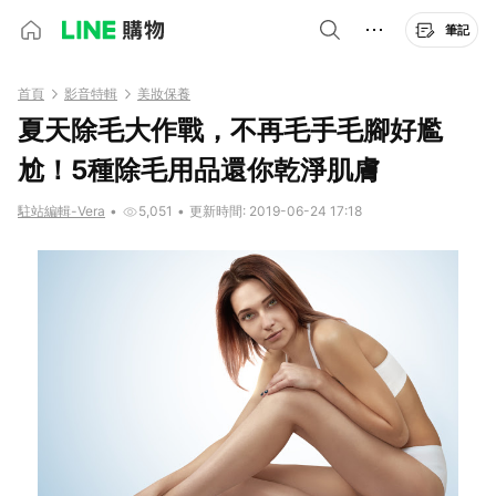
筆記
首頁
影音特輯
美妝保養
夏天除毛大作戰，不再毛手毛腳好尷
尬！5種除毛用品還你乾淨肌膚
駐站編輯-Vera
•
5,051
•
更新時間: 2019-06-24 17:18