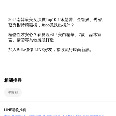
2025南韓最美女演員Top10！宋慧喬、金智媛、秀智、
蔡秀彬持續霸榜，Jisoo竟跌出榜外？
植物性才安心？春夏溫和「美白精華」7款：品木宣
言、倩碧專為敏感肌打造
加入Bella儂儂 LINE好友，接收流行時尚新訊。
相關搜尋
洗髮精
LINE購物推薦