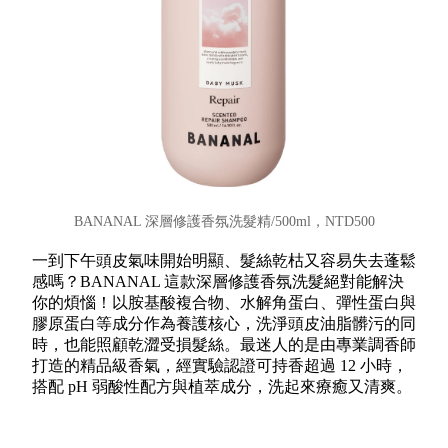
BANANAL 深層修護香氛洗髮精/500ml，NTD500
一到下午頭皮氣味開始明顯、髮絲乾枯又容易失去蓬鬆
感嗎？BANANAL 這款深層修護香氛洗髮絕對能解決
你的煩惱！以胺基酸複合物、水解角蛋白、彈性蛋白與
膠原蛋白等成分作為養護核心，洗淨頭皮油脂髒污的同
時，也能照顧乾澀受損髮絲。最迷人的是由專業調香師
打造的精品級香氣，經實驗認證可持香超過 12 小時，
搭配 pH 弱酸性配方與植萃成分，洗起來療癒又清爽。