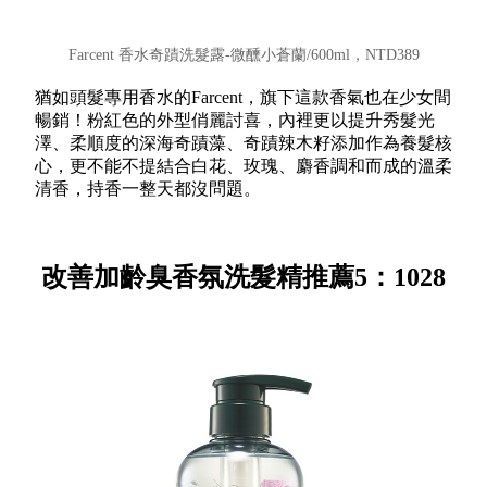
Farcent 香水奇蹟洗髮露-微醺小蒼蘭/600ml，NTD389
猶如頭髮專用香水的Farcent，旗下這款香氣也在少女間
暢銷！粉紅色的外型俏麗討喜，內裡更以提升秀髮光
澤、柔順度的深海奇蹟藻、奇蹟辣木籽添加作為養髮核
心，更不能不提結合白花、玫瑰、麝香調和而成的溫柔
清香，持香一整天都沒問題。
改善加齡臭香氛洗髮精推薦5：1028