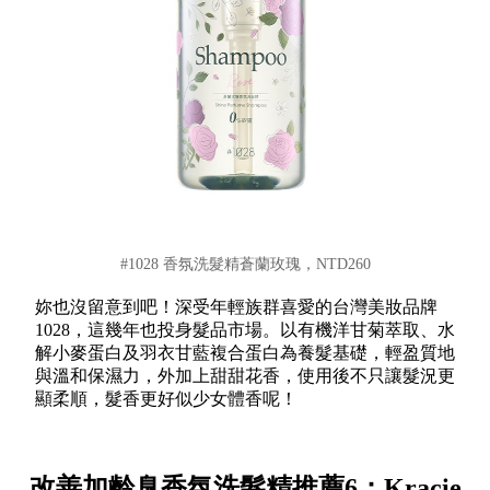
#1028 香氛洗髮精蒼蘭玫瑰，NTD260
妳也沒留意到吧！深受年輕族群喜愛的台灣美妝品牌
1028，這幾年也投身髮品市場。以有機洋甘菊萃取、水
解小麥蛋白及羽衣甘藍複合蛋白為養髮基礎，輕盈質地
與溫和保濕力，外加上甜甜花香，使用後不只讓髮況更
顯柔順，髮香更好似少女體香呢！
改善加齡臭香氛洗髮精推薦6：Kracie