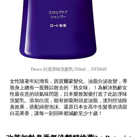
Deoco 白泥淨味洗髮乳/350mL，NTD649
女性隨著年紀增長，因賀爾蒙變化、油脂分泌改變，導
致身上總有一股難以散去的「熟女味」！為解決熟齡女
性最在意的頭氣味問題，日本樂敦製藥打造了此款淨味
洗髮乳。添加白泥，能有效吸附頭皮油脂，達到控油除
臭效果，搭配綿密泡沫、還原日本女高中生髮香的清甜
白花果香，讓每一刻回眸都減齡至少十歲！