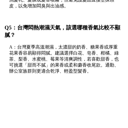
皮，以免增加悶臭與出油感。
Q5：台灣悶熱潮濕天氣，該選哪種香氣比較不顯
膩？
A：台灣夏季高溫潮濕，太濃甜的奶香、糖果香或厚重
花果香容易顯得悶膩。建議選擇白花、皂香、柑橘、綠
茶、梨香、水蜜桃、莓果等清爽調性，若喜歡甜香，也
可挑選「甜而不膩」的果香或柔和麝香收尾款。通勤、
辦公室族群則更適合乾淨、輕盈型髮香。