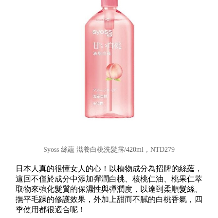
Syoss 絲蘊 滋養白桃洗髮露/420ml，NTD279
日本人真的很懂女人的心！以植物成分為招牌的絲蘊，
這回不僅於成分中添加彈潤白桃、核桃仁油、桃果仁萃
取物來強化髮質的保濕性與彈潤度，以達到柔順髮絲、
撫平毛躁的修護效果，外加上甜而不膩的白桃香氣，四
季使用都很適合呢！