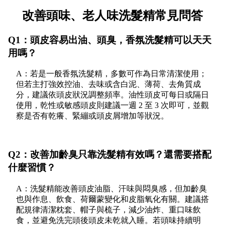
改善頭味、老人味洗髮精常見問答
Q1：頭皮容易出油、頭臭，香氛洗髮精可以天天
用嗎？
A：若是一般香氛洗髮精，多數可作為日常清潔使用；
但若主打強效控油、去味或含白泥、薄荷、去角質成
分，建議依頭皮狀況調整頻率。油性頭皮可每日或隔日
使用，乾性或敏感頭皮則建議一週 2 至 3 次即可，並觀
察是否有乾癢、緊繃或頭皮屑增加等狀況。
Q2：改善加齡臭只靠洗髮精有效嗎？還需要搭配
什麼習慣？
A：洗髮精能改善頭皮油脂、汗味與悶臭感，但加齡臭
也與作息、飲食、荷爾蒙變化和皮脂氧化有關。建議搭
配規律清潔枕套、帽子與梳子，減少油炸、重口味飲
食，並避免洗完頭後頭皮未乾就入睡。若頭味持續明