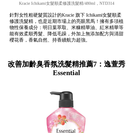
Kracie Ichikami女髮順柔修護洗髮精/480ml，NTD314
針對女性粗硬髮質設計的Kracie 旗下 Ichikami女髮順柔
修護洗髮精，也是近期市場上的亮眼黑馬！擁有多項植
物性保養成分：明日葉萃取、米糠精華油、紅米精華等
能有效柔順秀髮、降低毛躁，外加上無添加配方與清甜
櫻花香，香氣自然、持香續航力超強。
改善加齡臭香氛洗髮精推薦7：逸萱秀
Essential