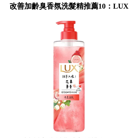
改善加齡臭香氛洗髮精推薦10：LUX