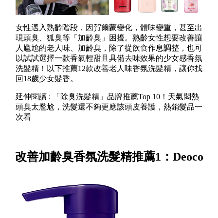
女性邁入熟齡階段，因賀爾蒙變化，體味變重，甚至出
現頭臭、狐臭等「加齡臭」困擾。熟齡女性想要改善讓
人尷尬的老人味、加齡臭，除了從飲食作息調整，也可
以試試選擇一款香氣輕甜且具備去味效果的少女感香氛
洗髮精！以下推薦12款改善老人味香氛洗髮精，讓你找
回18歲少女髮香。
延伸閱讀 : 「除臭洗髮精」品牌推薦Top 10！天氣悶熱
頭臭太尷尬，洗髮還不夠更應該頭皮養護，熱銷髮品一
次看
改善加齡臭香氛洗髮精推薦1：Deoco