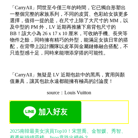
「CarryAll」問世至今僅三年的時間，它已獨自形塑出
一整個完整的家族系列，不同的皮質、色彩給女孩更多
選擇，值得一提的是，在尺寸上除了大尺寸的 MM，以
及中型的 PM 外，LV 近期再推腋下肩背包尺寸的
BB！該大小為 26 x 17 x 10 厘米，可收納手機、長夾等
物件之餘，同時擁有精巧的外型，能滿足女孩日常的搭
配，在背帶上設計團隊以皮革與金屬鏈條融合搭配，不
只造型感十足，同時來能增添穿搭的可能性。
「CarryAll」無疑是 LV 近期包款中的黑馬，實用與顏
值兼具，讓其包款永遠都能擁有極高的討論度！
source：Louis Vuitton
2025南韓最美女演員Top10！宋慧喬、金智媛、秀智、
蔡秀彬持續霸榜，Jisoo竟跌出榜外？