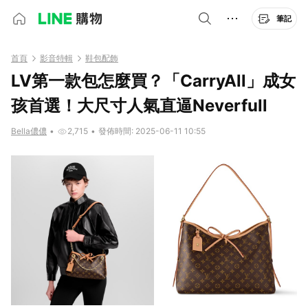
筆記
首頁
影音特輯
鞋包配飾
LV第一款包怎麼買？「CarryAll」成女
孩首選！大尺寸人氣直逼Neverfull
Bella儂儂
•
2,715
•
發佈時間: 2025-06-11 10:55