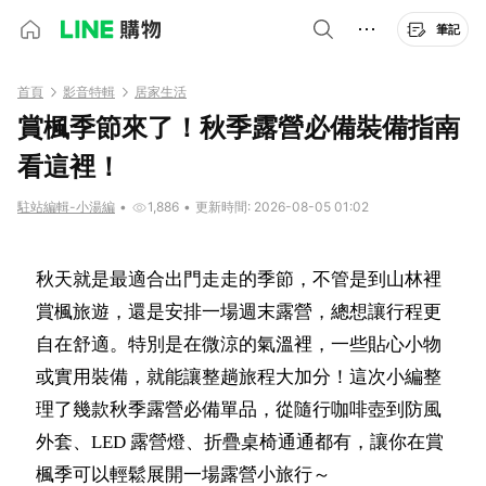
筆記
首頁
影音特輯
居家生活
賞楓季節來了！秋季露營必備裝備指南
看這裡！
駐站編輯-小湯編
•
1,886
•
更新時間: 2026-08-05 01:02
秋天就是最適合出門走走的季節，不管是到山林裡
賞楓旅遊，還是安排一場週末露營，總想讓行程更
自在舒適。特別是在微涼的氣溫裡，一些貼心小物
或實用裝備，就能讓整趟旅程大加分！這次小編整
理了幾款秋季露營必備單品，從隨行咖啡壺到防風
外套、LED 露營燈、折疊桌椅通通都有，讓你在賞
楓季可以輕鬆展開一場露營小旅行～