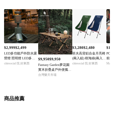
$2,999$2,499
$3,280$2,480
$1,9
LED多功能戶外防水露
班夫高背鋁合金月亮椅
POL
營燈 照明燈 LED多功
(兩入組) 樹海綠(兩入
前開
$9,950$9,950
能戶外防水照明燈 露營
組)
袋 
citiesocial 找 好東西
citiesocial 找 好東西
Mar
Fantasy Garden夢花園
燈
實木折疊桌戶外便攜式
蛋卷桌自駕露營野餐桌
台灣樂天市場
商品推薦