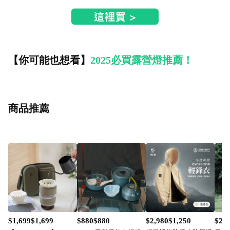
【你可能也想看】
2025必買露營燈推薦！
商品推薦
$1,699$1,699
$880$880
$2,980$1,250
$2,6