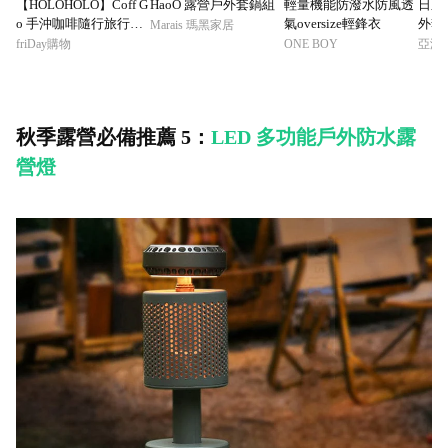
【HOLOHOLO】Coff G
HaoO 露營戶外套鍋組
輕量機能防潑水防風透
日系
o 手沖咖啡隨行旅行組3
氣oversize輕鋒衣
外套
Marais 瑪黑家居
00ml (4色) 露營 超值組
斗篷
friDay購物
ONE BOY
秋季露營必備推薦 5：
LED 多功能戶外防水露
營燈