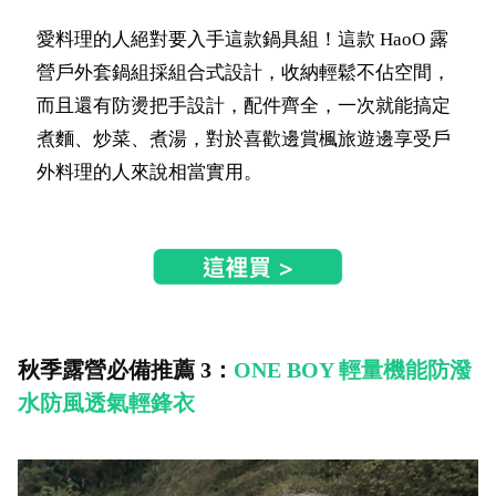
愛料理的人絕對要入手這款鍋具組！這款 HaoO 露
營戶外套鍋組採組合式設計，收納輕鬆不佔空間，
而且還有防燙把手設計，配件齊全，一次就能搞定
煮麵、炒菜、煮湯，對於喜歡邊賞楓旅遊邊享受戶
外料理的人來說相當實用。
秋季露營必備推薦 3：
ONE BOY 輕量機能防潑
水防風透氣輕鋒衣