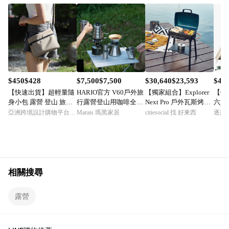
$450$428
$7,500$7,500
$30,640$23,593
$4,8
【快速出貨】超輕量隨
HARIO官方 V60戶外旅
【獨家組合】Explorer
【Ou
身小包 露營 登山 旅行
行露營登山用咖啡全套
Next Pro 戶外瓦斯烤肉
六人
登山小包
組O-VOCF
爐 輕鬆露營組
亞洲跨境設計購物平台 Pinkoi
Marais 瑪黑家居
citiesocial 找 好東西
逐露
相關搜尋
露營