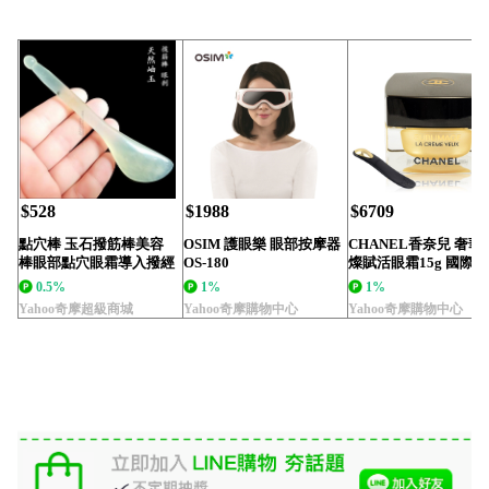
$528
$1988
$6709
點穴棒 玉石撥筋棒美容
OSIM 護眼樂 眼部按摩器
CHANEL香奈兒 奢華
棒眼部點穴眼霜導入撥經
OS-180
燦賦活眼霜15g 國際
眼部通用拔經頸部...
版
0.5%
1%
1%
Yahoo奇摩超級商城
Yahoo奇摩購物中心
Yahoo奇摩購物中心