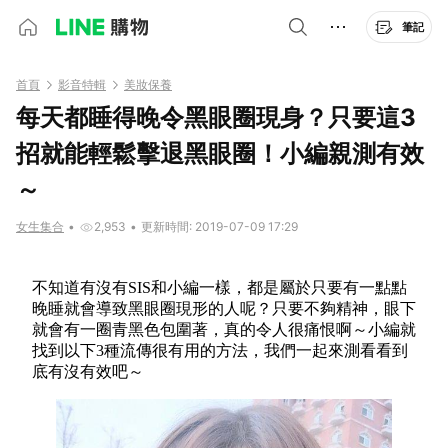
筆記
首頁
影音特輯
美妝保養
每天都睡得晚令黑眼圈現身？只要這3
招就能輕鬆擊退黑眼圈！小編親測有效
～
女生集合
•
2,953
•
更新時間: 2019-07-09 17:29
不知道有沒有SIS和小編一樣，都是屬於只要有一點點
晚睡就會導致黑眼圈現形的人呢？只要不夠精神，眼下
就會有一圈青黑色包圍著，真的令人很痛恨啊～小編就
找到以下3種流傳很有用的方法，我們一起來測看看到
底有沒有效吧～