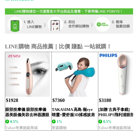
LINE購物 商品推薦｜比價 賺點 一站就購！
$1928
$7360
$3180
眼部按摩儀 眼部按摩儀
TAKASIMA 高島-寵eye
[加贈 古典手拿鏡]
器美眼儀美容去神器護眼
睛靈+愛舒服3D揉感披肩
PHILIPS飛利浦眼部
睛按摩棒 城市科...
(眼...
儀 BSC...
0.5%
1%
0.5%
Yahoo奇摩超級商城
東森購物
Yahoo奇摩超級商城