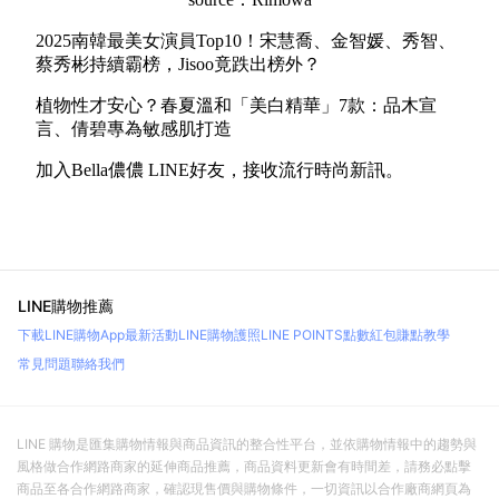
2025南韓最美女演員Top10！宋慧喬、金智媛、秀智、
蔡秀彬持續霸榜，Jisoo竟跌出榜外？
植物性才安心？春夏溫和「美白精華」7款：品木宣
言、倩碧專為敏感肌打造
加入
Bella儂儂 LINE好友
，接收流行時尚新訊。
LINE購物推薦
下載LINE購物App
最新活動
LINE購物護照
LINE POINTS點數紅包
賺點教學
常見問題
聯絡我們
LINE 購物是匯集購物情報與商品資訊的整合性平台，並依購物情報中的趨勢與
風格做合作網路商家的延伸商品推薦，商品資料更新會有時間差，請務必點擊
商品至各合作網路商家，確認現售價與購物條件，一切資訊以合作廠商網頁為