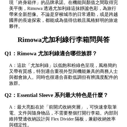
現「終身箱伴」的品牌承諾。在機能與顏值之間取得完
美平衡，Rimowa 透過尤加利綠這抹靜謐色彩，為旅行
帶來全新想像。不論是穿梭城市的日常通勤，或是跨越
國界的長途探索，都能成為值得信賴且風格鮮明的旅途
夥伴。
Rimowa尤加利綠行李箱問與答
Q1：Rimowa 尤加利綠適合哪些族群？
A：這款「尤加利綠」以低飽和粉綠色呈現，風格簡約
又帶有質感，特別適合重視外型與機能兼具的商務人士
與都會旅人。同時也很適合喜歡低調但有辨識度配件的
族群。
Q2：Essential Sleeve 系列最大特色是什麼？
A：最大亮點在於「前開式收納夾層」，可快速拿取筆
電、文件與隨身物品，不需要整個打開行李箱。內部則
維持雙邊收納設計與 Flex Divider 隔板，兼顧收納效率
與穩定性。