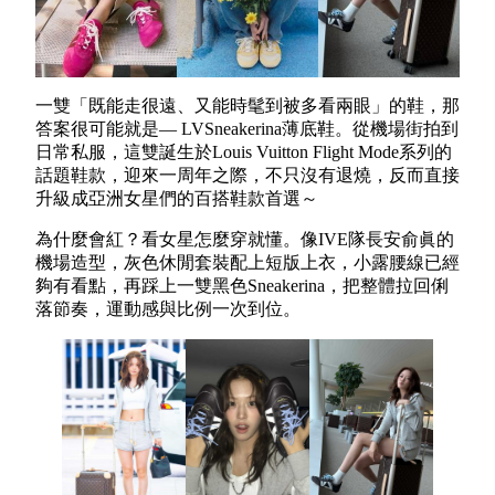
一雙「既能走很遠、又能時髦到被多看兩眼」的鞋，那
答案很可能就是— LVSneakerina薄底鞋。從機場街拍到
日常私服，這雙誕生於Louis Vuitton Flight Mode系列的
話題鞋款，迎來一周年之際，不只沒有退燒，反而直接
升級成亞洲女星們的百搭鞋款首選～
為什麼會紅？看女星怎麼穿就懂。像IVE隊長安俞眞的
機場造型，灰色休閒套裝配上短版上衣，小露腰線已經
夠有看點，再踩上一雙黑色Sneakerina，把整體拉回俐
落節奏，運動感與比例一次到位。