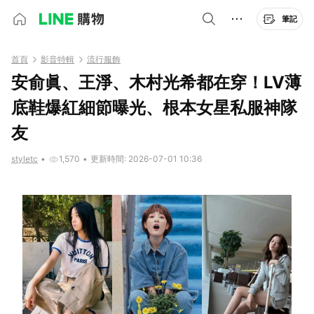
筆記
首頁
影音特輯
流行服飾
安俞眞、王淨、木村光希都在穿！LV薄
底鞋爆紅細節曝光、根本女星私服神隊
友
styletc
•
1,570
•
更新時間: 2026-07-01 10:36