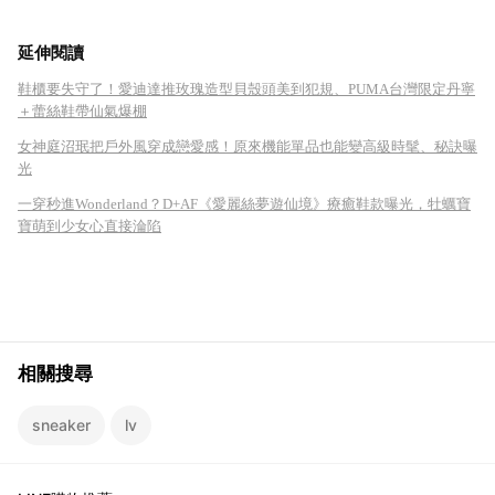
延伸閱讀
鞋櫃要失守了！愛迪達推玫瑰造型貝殼頭美到犯規、PUMA台灣限定丹寧
＋蕾絲鞋帶仙氣爆棚
女神庭沼珉把戶外風穿成戀愛感！原來機能單品也能變高級時髦、秘訣曝
光
一穿秒進Wonderland？D+AF《愛麗絲夢遊仙境》療癒鞋款曝光，牡蠣寶
寶萌到少女心直接淪陷
相關搜尋
sneaker
lv