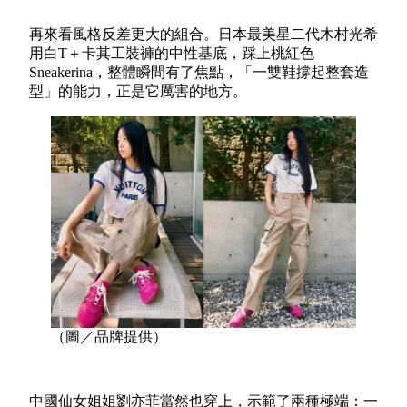
再來看風格反差更大的組合。日本最美星二代木村光希
用白T＋卡其工裝褲的中性基底，踩上桃紅色
Sneakerina，整體瞬間有了焦點，「一雙鞋撐起整套造
型」的能力，正是它厲害的地方。
（圖／品牌提供）
中國仙女姐姐劉亦菲當然也穿上，示範了兩種極端：一