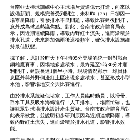
台南亞太棒球訓練中心主球場斥資逾億元打造，向來以
設備新穎、規模完善受到關注，未料昨（25）日卻因一
場零星降雨，引發排水不良問題，導致比賽延後開打，
意外成為球迷熱議焦點。對此，台南市政府體育局表
示，因近期連續降雨，導致內野紅土流失，進而淤積於
排水孔道，未來將加強雨後巡檢頻率，確保排水設施維
持最佳狀態。
據了解，原訂於昨天下午4時05分登場的統一獅對戰台
鋼雄鷹賽事，因場地多處積水，最終延至5時30分才順
利開打，延誤長達1個半小時。現場情況顯示，球員休
息區外與外野側邊紅土區出現多處積水，甚至形成小型
水池，影響場地安全與比賽進行。
由於排水系統疑似堵塞，工作人員臨時動員，以掃帚、
舀水工具及吸水海綿進行「人工排水」，場面忙碌，也
讓觀眾對球場排水設計產生質疑。台南市政府體育局對
此表示歉意，並說明初步研判原因為近期連續降雨，導
致內野紅土流失，進而淤積於排水孔道，影響排水效
能。