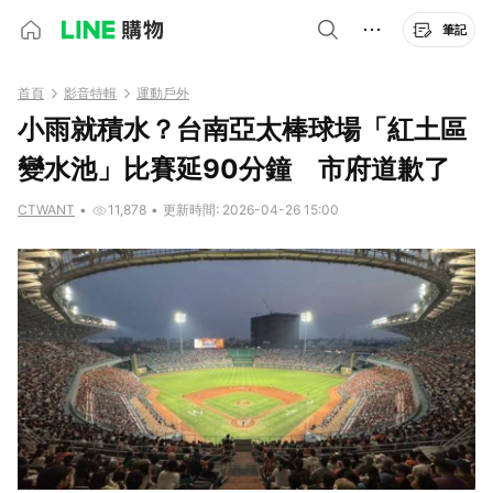
筆記
首頁
影音特輯
運動戶外
小雨就積水？台南亞太棒球場「紅土區
變水池」比賽延90分鐘 市府道歉了
CTWANT
•
11,878
•
更新時間: 2026-04-26 15:00