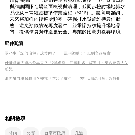
體育局指出，已規劃在本週賽程結束後，安排營造單位
與維護團隊進場全面檢視與清理，並同步檢討場地排水
系統及日常維護標準作業流程（SOP）。體育局強調，
未來將加強雨後巡檢頻率，確保排水設施維持最佳狀
態，避免類似情況再度發生，並承諾持續提升場地品
質，提供球員與球迷更安全、專業的比賽與觀賽環境。
延伸閱讀
國小生「請假旅遊」成常態？ 一票老師嘆：全班到齊很珍貴
什麼國家去過不會再去？「2黑名單」狂被點名 網怒批：東西超貴人又
超兇
滑面餐巾紙超難用？她批「防水又抗油」 內行人曝2用途：超好用
相關搜尋
降雨
比賽
台南市政府
孔道