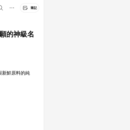
筆記
甘願的神級名
與新鮮原料的純