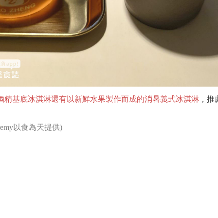
酒精基底冰淇淋還有以新鮮水果製作而成的消暑義式冰淇淋
，推
eremy以食為天
提供)