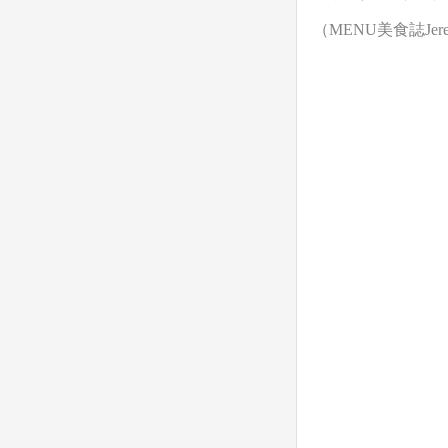
（MENU美食誌
Je