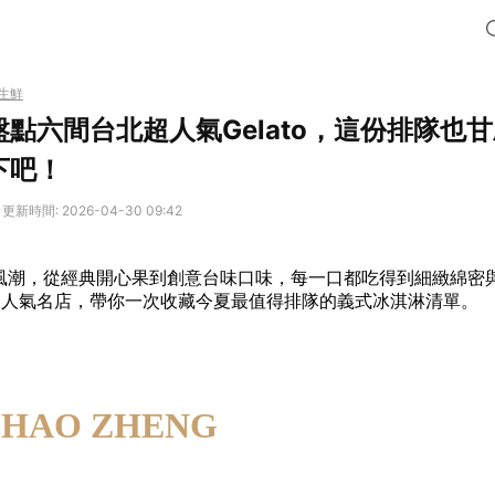
生鮮
點六間台北超人氣Gelato，這份排隊也
下吧！
更新時間: 2026-04-30 09:42
ato風潮，從經典開心果到創意台味口味，每一口都吃得到細緻綿密
間人氣名店，帶你一次收藏今夏最值得排隊的義式冰淇淋清單。
HAO ZHENG