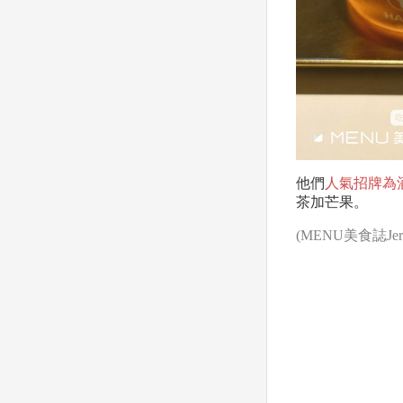
他們
人氣招牌為
茶加芒果。
(MENU美食誌
J