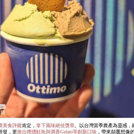
國際美食評鑑
肯定，
拿下風味絕佳獎章
。以台灣當季農產為靈感，
研發，更
推出煙燻鮭魚與酒香Gelato等創新口味
，帶來顛覆想像