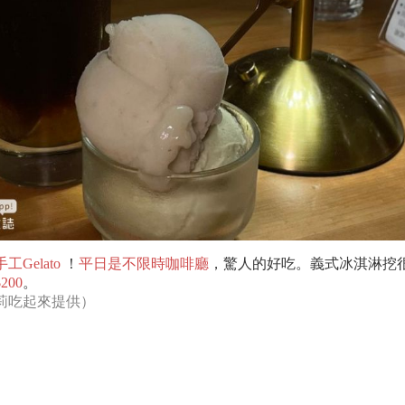
Gelato
！
平日是不限時咖啡廳
，驚人的好吃。義式冰淇淋挖
00
。
莉吃起來
提供）