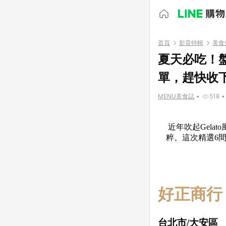
首頁
影音特輯
美食
夏天必吃！盤
單，趕快收
MENU美食誌
•
518
•
近年吹起Gel
粹。這次精選6
好正商行 
台北市/大安區