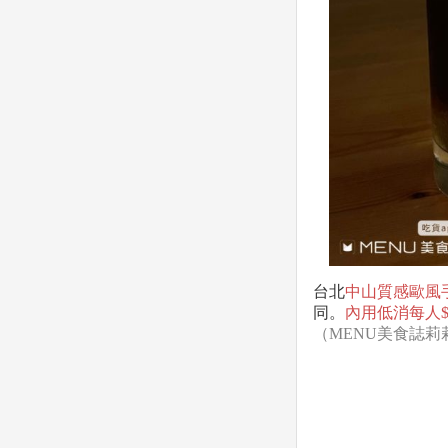
台北
中山質感歐風手工
同。
內用低消每人$2
（MENU美食誌
莉