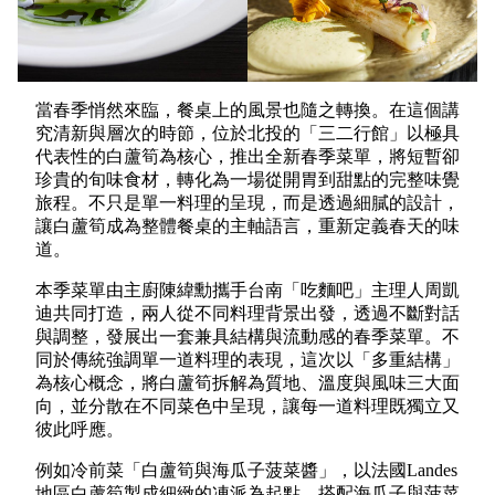
當春季悄然來臨，餐桌上的風景也隨之轉換。在這個講
究清新與層次的時節，位於北投的「三二行館」以極具
代表性的白蘆筍為核心，推出全新春季菜單，將短暫卻
珍貴的旬味食材，轉化為一場從開胃到甜點的完整味覺
旅程。不只是單一料理的呈現，而是透過細膩的設計，
讓白蘆筍成為整體餐桌的主軸語言，重新定義春天的味
道。
本季菜單由主廚陳緯勳攜手台南「吃麵吧」主理人周凱
迪共同打造，兩人從不同料理背景出發，透過不斷對話
與調整，發展出一套兼具結構與流動感的春季菜單。不
同於傳統強調單一道料理的表現，這次以「多重結構」
為核心概念，將白蘆筍拆解為質地、溫度與風味三大面
向，並分散在不同菜色中呈現，讓每一道料理既獨立又
彼此呼應。
例如冷前菜「白蘆筍與海瓜子菠菜醬」，以法國Landes
地區白蘆筍製成細緻的凍派為起點，搭配海瓜子與菠菜