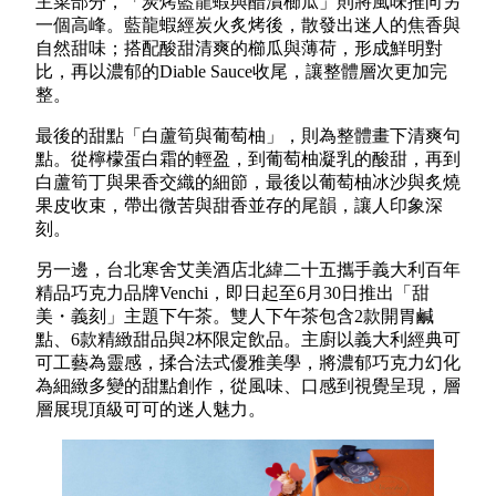
主菜部分，「炭烤藍龍蝦與醋漬櫛瓜」則將風味推向另
一個高峰。藍龍蝦經炭火炙烤後，散發出迷人的焦香與
自然甜味；搭配酸甜清爽的櫛瓜與薄荷，形成鮮明對
比，再以濃郁的Diable Sauce收尾，讓整體層次更加完
整。
最後的甜點「白蘆筍與葡萄柚」，則為整體畫下清爽句
點。從檸檬蛋白霜的輕盈，到葡萄柚凝乳的酸甜，再到
白蘆筍丁與果香交織的細節，最後以葡萄柚冰沙與炙燒
果皮收束，帶出微苦與甜香並存的尾韻，讓人印象深
刻。
另一邊，台北寒舍艾美酒店北緯二十五攜手義大利百年
精品巧克力品牌Venchi，即日起至6月30日推出「甜
美・義刻」主題下午茶。雙人下午茶包含2款開胃鹹
點、6款精緻甜品與2杯限定飲品。主廚以義大利經典可
可工藝為靈感，揉合法式優雅美學，將濃郁巧克力幻化
為細緻多變的甜點創作，從風味、口感到視覺呈現，層
層展現頂級可可的迷人魅力。