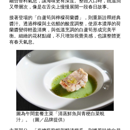
融合香料氣息，讓海味更有深度。整體入口時，既溫潤
又帶層次，像是在舌尖上慢慢展開一段春日故事。
接著登場的「白蘆筍與檸檬荷蘭醬」，則重新詮釋經典
醬汁。透過檸檬與土佐醋的酸度調整，使原本濃厚的荷
蘭醬變得輕盈清爽，與低溫烹調的白蘆筍形成完美平
衡。細緻的花材點綴，不只增加視覺美感，也讓整體更
有春天氣息。
圖為午間套餐主菜「清蒸鮮魚與青梗白菜蜆
汁」。（圖／品牌提供）