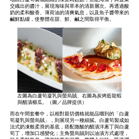
交織出的醬汁，展現海味與草本的清新層次。再透過酸
奶的柔和酸香、薄荷油的清爽氣息，以及魚子醬帶來的
鹹鮮點綴，使整體在甜、鮮、鹹之間取得平衡。
左圖為白蘆筍凝乳與螢烏賊、右圖為炭烤藍龍蝦
與醋漬櫛瓜。（圖／品牌提供）
而在午間套餐中，以相對親切價格就能品嚐到的「白蘆
筍凝乳與螢烏賊」，則展現另一種細膩。白蘆筍製成如
法式奶凍般柔滑的基底，搭配微酸的醋漬洋蔥丁與白蘆
筍丁，增加口感變化；主角螢烏賊則以油漬方式處理，