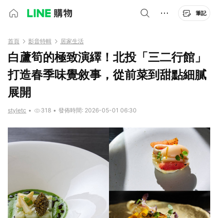
筆記
首頁
影音特輯
居家生活
白蘆筍的極致演繹！北投「三二行館」
打造春季味覺敘事，從前菜到甜點細膩
展開
styletc
•
318
•
發佈時間: 2026-05-01 06:30