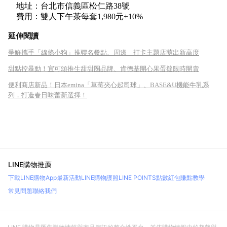
地址：台北市信義區松仁路38號
費用：雙人下午茶每套1,980元+10%
延伸閱讀
爭鮮攜手「線條小狗」推聯名餐點、周邊 打卡主題店萌出新高度
甜點控暴動！宜可頌推生甜甜圈品牌、肯德基開心果蛋撻限時開賣
便利商店新品！日本emina「草莓夾心起司球」、BASE&U機能牛乳系
列，打造春日味蕾新選擇！
LINE購物推薦
下載LINE購物App
最新活動
LINE購物護照
LINE POINTS點數紅包
賺點教學
常見問題
聯絡我們