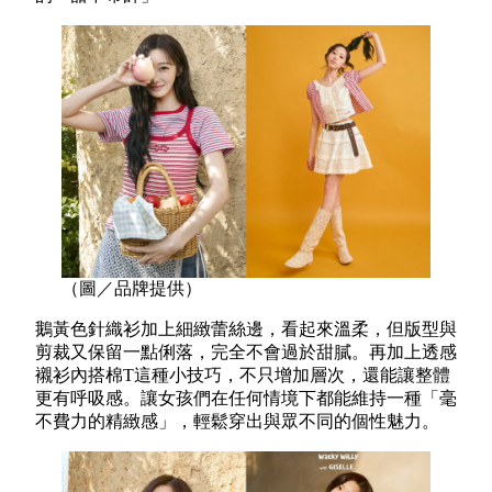
（圖／品牌提供）
鵝黃色針織衫加上細緻蕾絲邊，看起來溫柔，但版型與
剪裁又保留一點俐落，完全不會過於甜膩。再加上透感
襯衫內搭棉T這種小技巧，不只增加層次，還能讓整體
更有呼吸感。讓女孩們在任何情境下都能維持一種「毫
不費力的精緻感」，輕鬆穿出與眾不同的個性魅力。