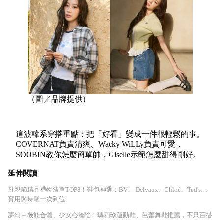
（圖／品牌提供）
這波韓系穿搭重點：把「好看」變成一件很輕鬆的事。
COVERNAT負責清爽、Wacky WiLLy負責可愛，
SOOBIN教你怎麼簡單帥，Giselle示範怎麼甜得剛好。
延伸閱讀
母親節精品禮物清單TOP8！鞋包神選：BV、 Delvaux、Chloé、Tod's…
實用與時髦一次到位
夢幻＋機能合體、少女心淪陷！瑪莉珍運動鞋、芭蕾舞鞋推薦，不只百搭