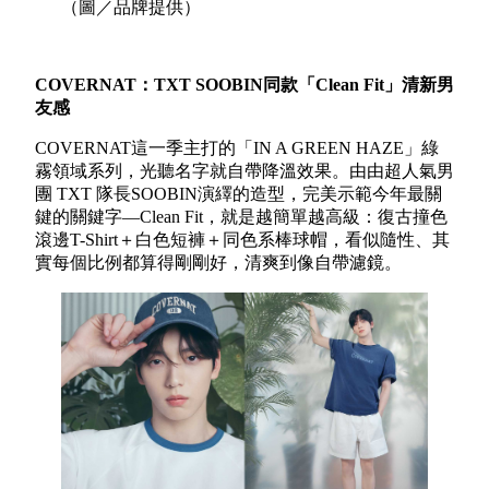
（圖／品牌提供）
COVERNAT
：TXT SOOBIN
同款「Clean Fit
」清新男
友感
COVERNAT這一季主打的「IN A GREEN HAZE」綠
霧領域系列，光聽名字就自帶降溫效果。由由超人氣男
團 TXT 隊長SOOBIN演繹的造型，完美示範今年最關
鍵的關鍵字—Clean Fit，就是越簡單越高級：復古撞色
滾邊T-Shirt＋白色短褲＋同色系棒球帽，看似隨性、其
實每個比例都算得剛剛好，清爽到像自帶濾鏡。