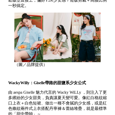
鬆版型直接上；偏好Y2K少女感？短版剪裁＋高腰比例
一秒搞定。
（圖／品牌提供）
WackyWilly
：Giselle
帶路的甜鹽系少女公式
由 aespa Giselle 魅力代言的 Wacky WiLLy ，則注入了更
多繽紛的少女甜美，負責讓夏天變可愛。像紅白格紋縮
口上衣＋白色短裙、做出一種不會膩的少女感，或是紅
色條紋兩件式上衣搭配丹寧褲＆蕾絲堆疊，就是最標準
的「甜中帶帥」～