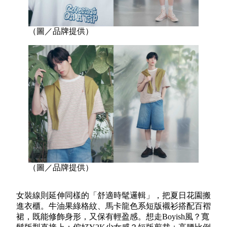
（圖／品牌提供）
（圖／品牌提供）
女裝線則延伸同樣的「舒適時髦邏輯」，把夏日花園搬
進衣櫃。牛油果綠格紋、馬卡龍色系短版襯衫搭配百褶
裙，既能修飾身形，又保有輕盈感。想走Boyish風？寬