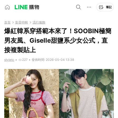
筆記
首頁
影音特輯
流行服飾
爆紅韓系穿搭範本來了！SOOBIN極簡
男友風、Giselle甜鹽系少女公式，直
接複製貼上
styletc
•
227
•
發佈時間: 2026-05-04 13:38