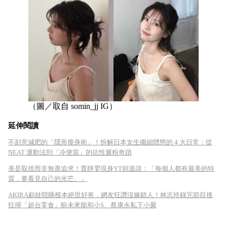
（圖／取自 somin_jj IG）
延伸閱讀
不刻意減肥的「隱形瘦身術」！拆解日本女生纖細體態的 4 大日常：從
NEAT 運動法到「冷便當」的抗性澱粉奇蹟
美是取捨而非無盡追求！賈靜雯現身YT頻道談：「每個人都有最美的特
質，要看見自己的光芒。」
AKIRA顧娃陪睡根本絕世好爸，網友狂讚沒嫁錯人！林志玲錄完節目後
狂掃「超台零食」盼未來能和小S、蔡康永私下小聚