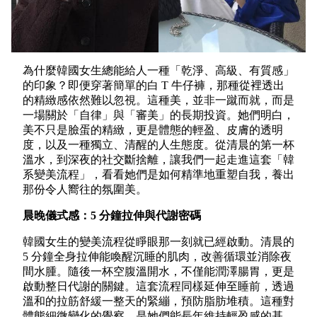
為什麼韓國女生總能給人一種「乾淨、高級、有質感」
的印象？即便穿著簡單的白 T 牛仔褲，那種從裡透出
的精緻感依然難以忽視。這種美，並非一蹴而就，而是
一場關於「自律」與「審美」的長期投資。她們明白，
美不只是臉蛋的精緻，更是體態的輕盈、皮膚的透明
度，以及一種獨立、清醒的人生態度。從清晨的第一杯
溫水，到深夜的社交斷捨離，讓我們一起走進這套「韓
系變美流程」，看看她們是如何精準地重塑自我，養出
那份令人嚮往的氛圍美。
晨晚儀式感：5 分鐘拉伸與代謝密碼
韓國女生的變美流程從睜眼那一刻就已經啟動。清晨的
5 分鐘全身拉伸能喚醒沉睡的肌肉，改善循環並消除夜
間水腫。隨後一杯空腹溫開水，不僅能潤澤腸胃，更是
啟動整日代謝的關鍵。這套流程同樣延伸至睡前，透過
溫和的拉筋舒緩一整天的緊繃，預防脂肪堆積。這種對
體態細微變化的覺察，是她們能長年維持輕盈感的基