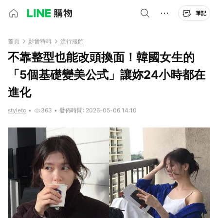
筆記
首頁
影音特輯
流行服飾
不靠整型也能改頭換面！韓國女生的
「5個基礎變美公式」讓妳24小時都在
進化
styletc
•
363
•
發佈時間: 2026-05-06 14:10