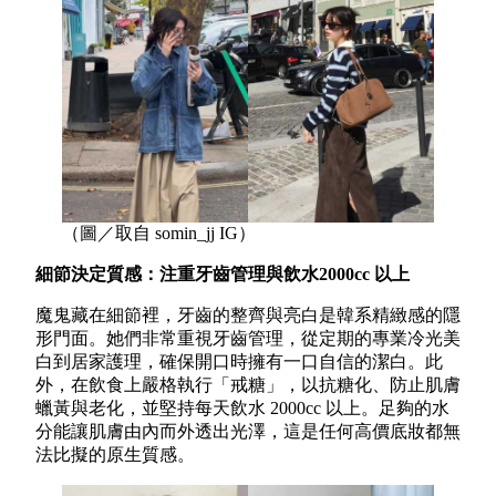
（圖／取自 somin_jj IG）
細節決定質感：注重牙齒管理與飲水2000cc 以上
魔鬼藏在細節裡，牙齒的整齊與亮白是韓系精緻感的隱
形門面。她們非常重視牙齒管理，從定期的專業冷光美
白到居家護理，確保開口時擁有一口自信的潔白。此
外，在飲食上嚴格執行「戒糖」，以抗糖化、防止肌膚
蠟黃與老化，並堅持每天飲水 2000cc 以上。足夠的水
分能讓肌膚由內而外透出光澤，這是任何高價底妝都無
法比擬的原生質感。