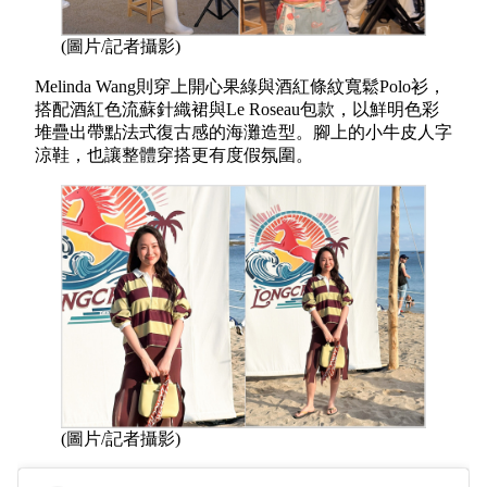
(圖片/記者攝影)
Melinda Wang則穿上開心果綠與酒紅條紋寬鬆Polo衫，
搭配酒紅色流蘇針織裙與Le Roseau包款，以鮮明色彩
堆疊出帶點法式復古感的海灘造型。腳上的小牛皮人字
涼鞋，也讓整體穿搭更有度假氛圍。
(圖片/記者攝影)