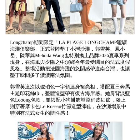
Longchamp期間限定「LA PLAGE LONGCHAMP瓏驤
海灘俱樂部」正式登陸墾丁小灣沙灘，郭雪芙、鳳小
岳、陳華與Melinda Wang也特別換上品牌2026夏季系列
現身，在海風與夕陽之中演繹今年最受矚目的法式度假
風格。整場活動把法國海灘的悠閒感帶進南台灣，也讓
墾丁瞬間多了濃濃南法氛圍。
郭雪芙這次以琥珀色一字領連身裙亮相，搭配夏日奔馬
主題印花絲巾，整體造型帶有復古海岸感。她肩背淡藍
色Looong包款，並搭配小狗掛飾增添俏皮細節，腳上
則穿著摩卡色Le Roseau竹節造型涼鞋，在沙灘場景中
特別有法式女生的隨性感！