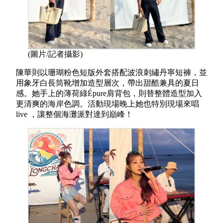
(圖片/記者攝影)
陳華則以珊瑚粉色短版外套搭配波浪刺繡丹寧短褲，並
用象牙白長筒靴增加造型層次，帶出甜酷兼具的夏日
感。她手上的薄荷綠Épure肩背包，則替整體造型加入
更清爽的海岸色調。活動現場晚上她也特別現場來唱
live ，讓整個海灘派對達到巔峰！