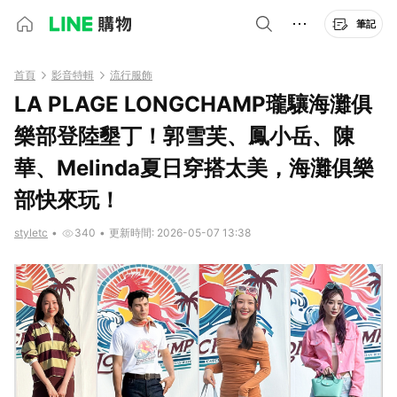
筆記
首頁
影音特輯
流行服飾
LA PLAGE LONGCHAMP瓏驤海灘俱
樂部登陸墾丁！郭雪芙、鳳小岳、陳
華、Melinda夏日穿搭太美，海灘俱樂
部快來玩！
styletc
•
340
•
更新時間: 2026-05-07 13:38