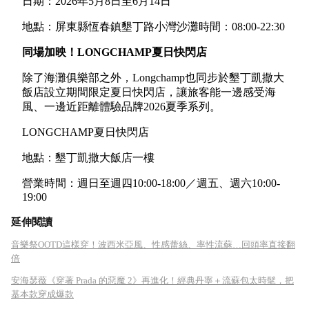
日期：2026年5月8日至6月14日
地點：屏東縣恆春鎮墾丁路小灣沙灘時間：08:00-22:30
同場加映！LONGCHAMP夏日快閃店
除了海灘俱樂部之外，Longchamp也同步於墾丁凱撒大
飯店設立期間限定夏日快閃店，讓旅客能一邊感受海
風、一邊近距離體驗品牌2026夏季系列。
LONGCHAMP夏日快閃店
地點：墾丁凱撒大飯店一樓
營業時間：週日至週四10:00-18:00／週五、週六10:00-
19:00
延伸閱讀
音樂祭OOTD這樣穿！波西米亞風、性感蕾絲、率性流蘇…回頭率直接翻
倍
安海瑟薇《穿著 Prada 的惡魔 2》再進化！經典丹寧＋流蘇包太時髦，把
基本款穿成爆款