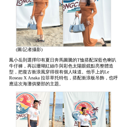
(圖/記者攝影)
鳳小岳則選擇印有夏日奔馬圖騰的T恤搭配深藍色喇叭
牛仔褲，再以珊瑚紅絲巾與彩色太陽眼鏡點亮整體造
型，把復古衝浪風穿得很有個人味道。他手上的Le
Roseau X Anaka 拉菲草托特包，搭配衝浪板吊飾，也呼
應這次海灘俱樂部的主題。