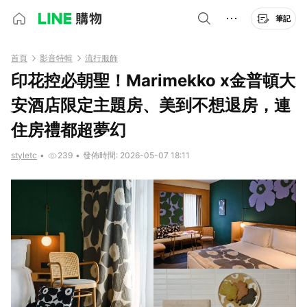
筆記
首頁
影音特輯
流行服飾
印花控必朝聖！Marimekko x金普頓大
安酒店限定主題房、美到不想退房，連
住房禮都超夢幻
styletc
•
239
•
發佈時間: 2026-05-07 18:11