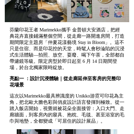
芬蘭印花王者 Marimekko攜手 金普頓大安酒店，把經
典花卉直接鋪滿整個空間，從走廊一路開進房間，打造
期間限定主題房「仲夏花漾藝境 Stay in Bloom」。這不
只是住宿、而是印花控的天堂，時髦人會秒淪陷的沉浸
式生活體驗—拍照、放空、耍廢、喝下午茶，全部都自
帶濾鏡等級。限定房型於即日起至 6 月 14 日期間登
場，於台北獨家限時綻放。
亮點一
：設計沉浸體驗｜從走廊延伸至客房的完整印
花場景
這次以Marimekko最具辨識度的 Unikko游霓可印花為主
角，把北歐大膽色彩與俏皮設計語言發揮到極致。從一
踏入飯店開始，視覺就被花朵全面接管：入口大門、走
廊牆面，到客房內的寢具、抱枕、毛毯、甚至浴室的毛
巾與地墊，全都變成「可居住的設計展品」。