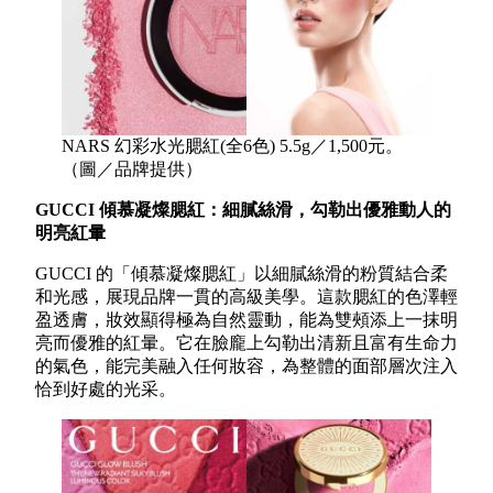
NARS 幻彩水光腮紅(全6色) 5.5g／1,500元。
（圖／品牌提供）
GUCCI 傾慕凝燦腮紅：細膩絲滑，勾勒出優雅動人的
明亮紅暈
GUCCI 的「傾慕凝燦腮紅」以細膩絲滑的粉質結合柔
和光感，展現品牌一貫的高級美學。這款腮紅的色澤輕
盈透膚，妝效顯得極為自然靈動，能為雙頰添上一抹明
亮而優雅的紅暈。它在臉龐上勾勒出清新且富有生命力
的氣色，能完美融入任何妝容，為整體的面部層次注入
恰到好處的光采。