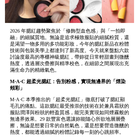
2026 年腮紅趨勢聚焦於「修飾型血色感」與「一拍即
融」的細膩質地。無論是追求極致服貼的細膩粉質，還
是渴望一物多用的多功能彩妝，今年的腮紅新品在粉體
技術與包裝美學上都達到了新高度。今天就來盤點六款
討論度最高的專櫃神級腮紅，帶妳從日常輕甜畫到微醺
熱度，透過層次疊擦與精準校色，在細節之間展現出充
滿生命力的精緻氣色。
M·A·C 超柔光腮紅：告別粉感，實現無邊界的「煙染
頰彩」
M·A·C 本季推出的「超柔光腮紅」徹底打破了腮紅顯
毛孔的痛點。這款腮紅最受推崇的技術在於兼具霜狀的
服貼潤澤與粉狀的輕盈質感，能完美實現如同煙霧般的
無邊界效果。29 款豐富色選讓妳能隨心所欲地層層疊
擦，無論是想要日常的自然氣色，還是想要營造微醺的
熱度，都能透過細膩的粉體記錄每一刻的心跳頻率。