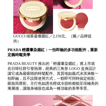
GUCCI 傾慕凝燦腮紅／2,150元。（圖／品牌提
供）
PRADA 輕霧暈染腮紅：一拍即融的多功能配件，重新
定義時髦美學
PRADA BEAUTY 推出的「輕霧暈染腮紅」甫上市就
在日韓社群引發熱潮，經典的三角形 LOGO 盒身設計
讓它成為最吸睛的時髦配件。其質地如義式冰淇淋般一
拍即融，且不設限使用方式，一顆即可同時搞定頰彩、
眼妝與唇彩。主打色如誘光橙或冷甜粉都能呈現極美的
漸層感，讓隨身補妝也成為一種頂級的美學享受。