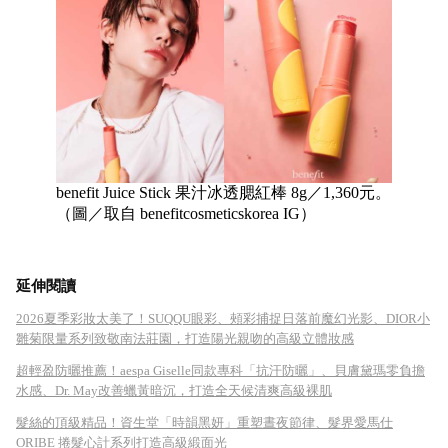
benefit Juice Stick 果汁冰透腮紅棒 8g／1,360元。
（圖／取自 benefitcosmeticskorea IG）
延伸閱讀
2026夏季彩妝太美了！SUQQU眼彩、頰彩捕捉日落前魔幻光影、DIOR小
雛菊限量系列致敬南法莊園，打造陽光親吻的高級立體妝感
超輕盈防曬推薦！aespa Giselle同款專科「抗汗防曬」、貝膚黛瑪零負擔
水感、Dr. May改善蠟黃暗沉，打造全天候清爽高級裸肌
髮絲的頂級精品！資生堂「時韻黑妍」重塑晝夜節律、髮界愛馬仕
ORIBE 捲髮心計系列打造高級緞面光