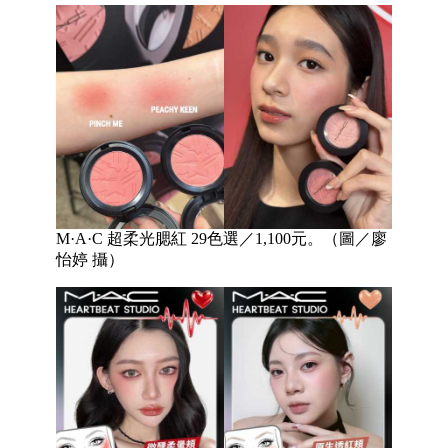
M·A·C 超柔光腮紅 29色選／1,100元。（圖／廖
怡婷 攝）