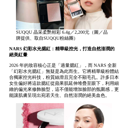
SUQQU 晶采柔艷頰彩 6.4g／2,200元（圖／品
牌提供、取自SUQQU粉絲團）
NARS 幻彩水光腮紅：精華級控光，打造自然澎潤的
絕美紅暈
2026 年的妝容核心正是「過量腮紅」，而 NARS 全新
「幻彩水光腮紅」無疑是為此而生。它將精華級粉體結
合獨家控光科技，粉質絲滑且完全不顯毛孔。許多日本
女生偏好將這款腮紅從蘋果肌延伸堆疊至眼下，利用細
緻的偏光來修飾臉型，這不僅能增加臉部的氛圍感，更
能讓肌膚呈現出宛若天生、自然澎潤的絕美血色。