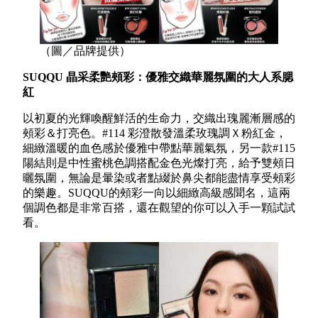
（圖／品牌提供）
SUQQU 晶采柔艷頰彩：優雅交織華麗氛圍的大人系腮
紅
以初夏的光輝喚醒鮮活的生命力，交織出瑰麗漸層感的
頰彩＆打亮色。#114 彩澄散發溫柔玫瑰調Ｘ粉紅金，
細緻溫暖的血色感於優雅中帶點華麗氣氛，另一款#115
陽結則是中性蜜桃色調搭配金色光燦打亮，給予雙頰日
曬氛圍，無論是暈染或者點綴於鼻尖都能盡情享受頰彩
的樂趣。SUQQU的頰彩一向以細緻高級感聞名，這兩
個調色都是非常百搭，還在觀望的你可以入手一顆試試
看。