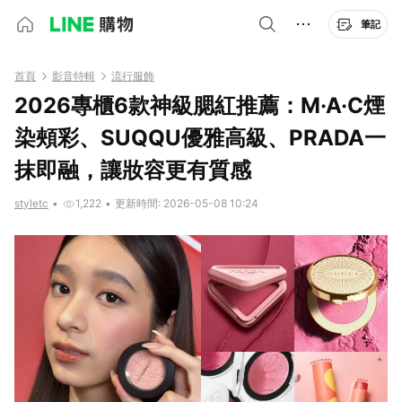
筆記
首頁
影音特輯
流行服飾
2026專櫃6款神級腮紅推薦：M·A·C煙
染頰彩、SUQQU優雅高級、PRADA一
抹即融，讓妝容更有質感
styletc
•
1,222
•
更新時間: 2026-05-08 10:24