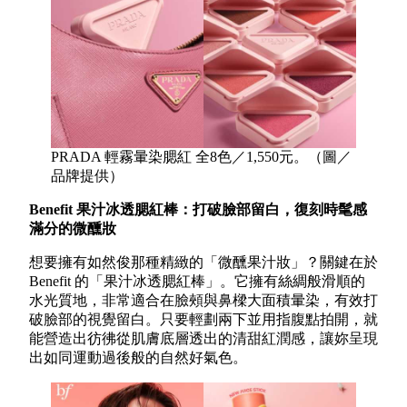
PRADA 輕霧暈染腮紅 全8色／1,550元。（圖／
品牌提供）
Benefit 果汁冰透腮紅棒：打破臉部留白，復刻時髦感
滿分的微醺妝
想要擁有如然俊那種精緻的「微醺果汁妝」？關鍵在於
Benefit 的「果汁冰透腮紅棒」。它擁有絲綢般滑順的
水光質地，非常適合在臉頰與鼻樑大面積暈染，有效打
破臉部的視覺留白。只要輕劃兩下並用指腹點拍開，就
能營造出彷彿從肌膚底層透出的清甜紅潤感，讓妳呈現
出如同運動過後般的自然好氣色。