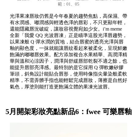
範：01、05
光澤果凍唇妝仍舊是今年春夏的趨勢焦點，高保濕、帶
有水潤感、嘟潤感與輕透色澤的唇彩，不只更顯年輕，
還能隱藏唇況破綻，讓妝容視覺宛如少女。i’m meme
全新「我愛 QQ 光波唇凍」正是瞄準這股光澤唇趨勢，
以果凍般 Q 彈水潤的質地，結合唇蜜的透亮光澤與唇
釉的顯色度，一抹就能讓唇紋看起來被柔化，呈現鮮嫩
飽滿的嘟嘟唇效果。配方添加複合水果精華、高潤澤精
華與溫和沁涼因子，潤澤與舒緩唇部乾裂不適之餘，也
能提升唇部亮澤感。最特別的是它採用 Q 彈軟嫩矽膠
筆頭，斜角設計能貼合唇形，使用時像指尖暈染般柔軟
精準，不需弄髒手指也能輕鬆完成唇妝，薄擦是自然好
氣色，厚塗則能打造更飽滿立體的果凍光波唇。
5月開架彩妝亮點新品6：fwee 可樂唇釉