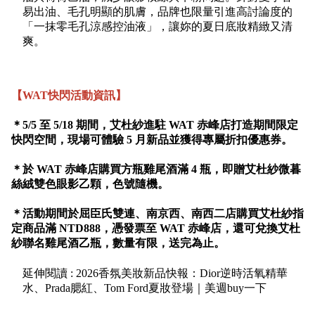
易出油、毛孔明顯的肌膚，品牌也限量引進高討論度的
「一抹零毛孔涼感控油液」，讓妳的夏日底妝精緻又清
爽。
【WAT快閃活動資訊】
＊5/5 至 5/18 期間，艾杜紗進駐 WAT 赤峰店打造期間限定
快閃空間，現場可體驗 5 月新品並獲得專屬折扣優惠券。
＊於 WAT 赤峰店購買方瓶雞尾酒滿 4 瓶，即贈艾杜紗微暮
絲絨雙色眼影乙顆，色號隨機。
＊活動期間於屈臣氏雙連、南京西、南西二店購買艾杜紗指
定商品滿 NTD888，憑發票至 WAT 赤峰店，還可兌換艾杜
紗聯名雞尾酒乙瓶，數量有限，送完為止。
延伸閱讀 : 2026香氛美妝新品快報：Dior逆時活氧精華
水、Prada腮紅、Tom Ford夏妝登場｜美週buy一下