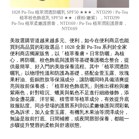
1028 Pu-Tea 植萃潤透防曬乳 SPF50 ★★★，NTD299 / Pu-Tea
植萃校色飾底乳 SPF50 ★★（裸粉/嫩紫），NTD299
Pu-Tea 植萃柔嫩護唇膏，NTD169 / Pu-Tea 植萃潤彩護唇膏，
NTD169
美妝選購管道越來越多元、便利，如今在便利商店也能
買到高品質的彩妝選品！1028 全新 Pu-Tea 系列於全家
便利商店獨家販售，以「植萃養膚 × 日常防曬」為核
心，將防曬、校色飾底與護唇等基礎養護概念整合，提
供最簡單、好入門的美妝保養流程。其中「植萃潤透防
曬乳」以物理性溫和防護為基礎，搭配金萱玉露、玫瑰
果籽油、藍銅胜肽等保濕成分，讓防曬同時具備清爽提
亮與妝前保養感；「植萃校色飾底乳」則推出裸粉與嫩
紫兩色，針對暗沉、蠟黃與氣色不足進行細緻修飾，添
加金盞花露、洋甘菊、積雪草等植萃成分，有效提升底
妝服貼度。同步登場的護唇系列則以柔嫩修護與潤彩氣
色為訴求，加入金萱玉露、有機乳木果油等潤澤成分，
無論是妝前打底、日間補擦，或夜間唇部保養，都能一
步驟提升雙唇的柔軟與舒適狀態。