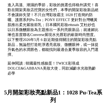
進入高溫、潮濕的季節，彩妝的挑選也得格外講究！喜
歡在開架美妝店挖寶的女性們，本季的開架彩妝新品絕
不會讓妳失望！不只台灣彩妝霸主 1028 打造簡約防
曬、護唇系列Pu-Tea；PONY EFFECT 更針對台灣蠟黃
肌推出柔光紫妝前乳；日本國民彩妝ettusais 艾杜紗也
以日系微醺眼妝為主題推出一系列亮眼新品；就連媚比
琳也首度聯名Converse展現水光唇彩的嶄新時尚態度。
以下整理2026年5月 6 款近期值得關注的開架彩妝亮點
新品，無論想打造乾淨透亮底妝、微醺眼神，或一抹提
升氣色的水潤唇色，都能找到最適合夏季妝容的入門選
擇。
延伸閱讀 : 韓國最性感臉蛋！TWICE彩瑛成
DOLCE&GABBANA美妝大使，同款減齡水光妝熟齡
必學
5月開架彩妝亮點新品1：1028 Pu-Tea系
列