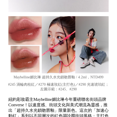
Maybelline媚比琳 超持久水光鎖吻唇釉 / 4.2ml，NTD499
#245 渦輪肉桂紅／#270 極速玫紅(主打色)／#290 光速琥珀紅；
左圖示範：#245、#290
紐約彩妝霸主Maybelline媚比琳今年重磅聯名街頭品牌
Converse！以速度感、街頭文化與美式潮流為靈感，推
出「超持久水光鎖吻唇釉」限量新色。這次的「加速心
動紅」系列以不同層次的紅色調詮釋街頭風格：主打色