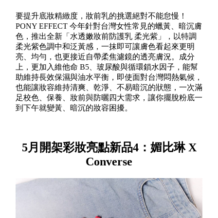
要提升底妝精緻度，妝前乳的挑選絕對不能怠慢！
PONY EFFECT 今年針對台灣女性常見的蠟黃、暗沉膚
色，推出全新「水透嫩妝前防護乳 柔光紫」，以特調
柔光紫色調中和泛黃感，一抹即可讓膚色看起來更明
亮、均勻，也更接近自帶柔焦濾鏡的透亮膚況。成分
上，更加入維他命 B5、玻尿酸與循環鎖水因子，能幫
助維持長效保濕與油水平衡，即使面對台灣悶熱氣候，
也能讓妝容維持清爽、乾淨、不易暗沉的狀態，一次滿
足校色、保養、妝前與防曬四大需求，讓你擺脫粉底一
到下午就變黃、暗沉的妝容困擾。
5月開架彩妝亮點新品4：媚比琳 X
Converse