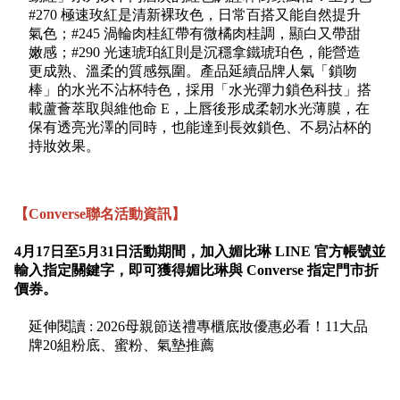
#270 極速玫紅是清新裸玫色，日常百搭又能自然提升
氣色；#245 渦輪肉桂紅帶有微橘肉桂調，顯白又帶甜
嫩感；#290 光速琥珀紅則是沉穩拿鐵琥珀色，能營造
更成熟、溫柔的質感氛圍。產品延續品牌人氣「鎖吻
棒」的水光不沾杯特色，採用「水光彈力鎖色科技」搭
載蘆薈萃取與維他命 E，上唇後形成柔韌水光薄膜，在
保有透亮光澤的同時，也能達到長效鎖色、不易沾杯的
持妝效果。
【Converse聯名活動資訊】
4月17日至5月31日活動期間，加入媚比琳 LINE 官方帳號並
輸入指定關鍵字，即可獲得媚比琳與 Converse 指定門市折
價券。
延伸閱讀 : 2026母親節送禮專櫃底妝優惠必看！11大品
牌20組粉底、蜜粉、氣墊推薦