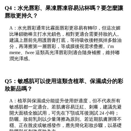
Q4：水光唇彩、果凍唇凍容易沾杯嗎？要怎麼讓
唇妝更持久？
A：水光唇彩通常比霧面唇彩更容易有轉印，但這次媚
比琳鎖吻棒主打水光鎖色，相對更適合需要持妝的人。
建議上唇前先用護唇膏打底，等待吸收後輕抿掉多餘油
分，再薄擦第一層唇彩，等成膜後視需求疊擦。i’m
meme、fwee 這類高光澤唇彩則適合隨身補擦，維持嘟
潤光澤感。
Q5：敏感肌可以使用這類含植萃、保濕成分的彩
妝新品嗎？
A：植萃與保濕成分能提升使用舒適度，但不代表所有
敏感肌都一定適合。若肌膚容易泛紅、刺癢，建議先避
開大面積全臉試用，可先在下顎或耳後測試 24 小時；
防曬、妝前乳則以少量薄擦為原則。若近期肌膚屏障不
穩、正在脫皮或敏感發作，應先簡化彩妝步驟，以基礎