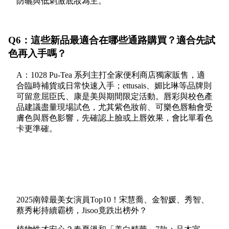
防曬與低刺激底妝為主。
Q6：這些新品最適合在哪些通路購買？適合先試
色再入手嗎？
A：1028 Pu-Tea 系列主打全家便利商店獨家販售，適
合臨時補貨或日常快速入手；ettusais、媚比琳等品牌則
可留意屈臣氏、康是美與期間限定活動。唇彩與校色產
品建議盡量現場試色，尤其紫色妝前、可樂色唇釉會受
膚色與唇色影響，先確認上臉或上唇效果，會比單看色
卡更準確。
2025南韓最美女演員Top10！宋慧喬、金智媛、秀智、
蔡秀彬持續霸榜，Jisoo竟跌出榜外？