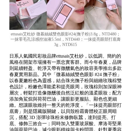
ettusais艾杜紗 微暮絲絨雙色眼影#24(撫子粉)3.8g，NTD480；
一抹零毛孔涼感控油液5.5ml，NTD440；一抹提亮眼部打底膏
3g，NTD615
日系人氣國民彩妝品牌ettusais艾杜紗，以低調、簡約的
風格在開架市場擁有一票忠實客群。而今年春夏，品牌
則延續輕盈、乾淨又帶有微醺氣色的妝容美學推出多款
春夏實用新品。其中「微暮絲絨雙色眼影 #24 撫子粉」
以春夏嫩粉色為靈感，結合珠光撫子粉與細緻玫瑰棕雙
色設計，粉嫩色澤能柔和提亮眼周，玫瑰棕則加深眼神
層次，輕鬆打造像微醺後自然泛紅般的溫柔眼妝；配方
添加角鯊烷與荷荷巴油，讓眼影更服貼、顯色也更細
緻。想讓眼妝維持一整天的乾淨度，「一抹提亮眼部打
底膏」則是隱藏版關鍵，以貝殼粉霜膏體校正眼周暗
沉，搭配 3D 澎彈珍珠粉末修飾臥蠶，達到提亮、打
底、修飾三效合一；同時加入雙重玻尿酸、摩洛哥堅果
油與荷荷巴油，減少眼影積線與卡粉問題。針對夏季容