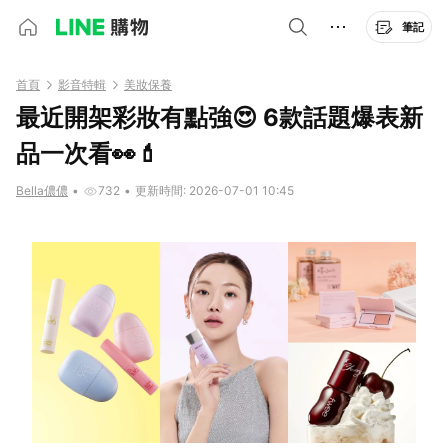
筆記
首頁
影音特輯
美妝保養
最近開架彩妝有點強😍 6款話題爆表新
品一次看👀💄
Bella儂儂
•
732
•
更新時間: 2026-07-01 10:45