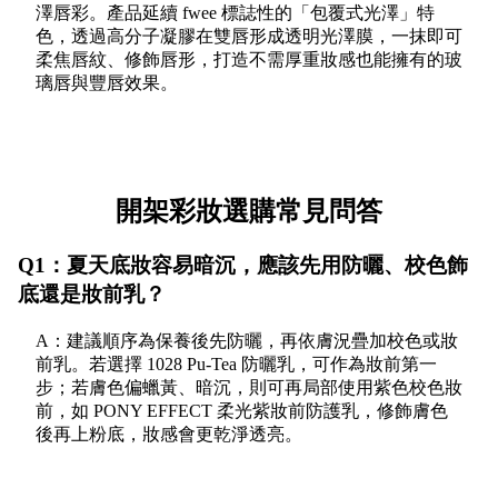
澤唇彩。產品延續 fwee 標誌性的「包覆式光澤」特
色，透過高分子凝膠在雙唇形成透明光澤膜，一抹即可
柔焦唇紋、修飾唇形，打造不需厚重妝感也能擁有的玻
璃唇與豐唇效果。
開架彩妝選購常見問答
Q1：夏天底妝容易暗沉，應該先用防曬、校色飾
底還是妝前乳？
A：建議順序為保養後先防曬，再依膚況疊加校色或妝
前乳。若選擇 1028 Pu-Tea 防曬乳，可作為妝前第一
步；若膚色偏蠟黃、暗沉，則可再局部使用紫色校色妝
前，如 PONY EFFECT 柔光紫妝前防護乳，修飾膚色
後再上粉底，妝感會更乾淨透亮。