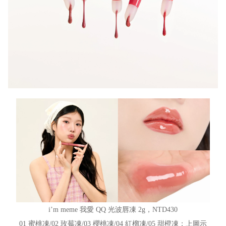
i’m meme 我愛 QQ 光波唇凍 2g，NTD430
01 蜜桃凍/02 玫莓凍/03 櫻桃凍/04 紅榴凍/05 甜橙凍；上圖示