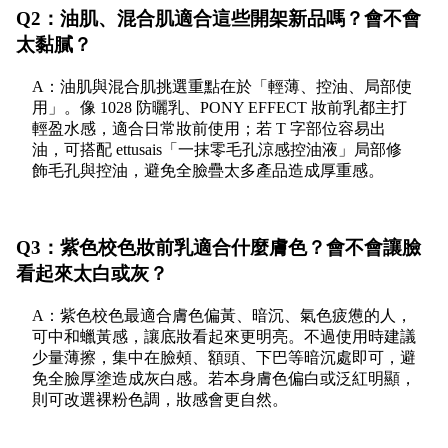
Q2：油肌、混合肌適合這些開架新品嗎？會不會
太黏膩？
A：油肌與混合肌挑選重點在於「輕薄、控油、局部使
用」。像 1028 防曬乳、PONY EFFECT 妝前乳都主打
輕盈水感，適合日常妝前使用；若 T 字部位容易出
油，可搭配 ettusais「一抹零毛孔涼感控油液」局部修
飾毛孔與控油，避免全臉疊太多產品造成厚重感。
Q3：紫色校色妝前乳適合什麼膚色？會不會讓臉
看起來太白或灰？
A：紫色校色最適合膚色偏黃、暗沉、氣色疲憊的人，
可中和蠟黃感，讓底妝看起來更明亮。不過使用時建議
少量薄擦，集中在臉頰、額頭、下巴等暗沉處即可，避
免全臉厚塗造成灰白感。若本身膚色偏白或泛紅明顯，
則可改選裸粉色調，妝感會更自然。