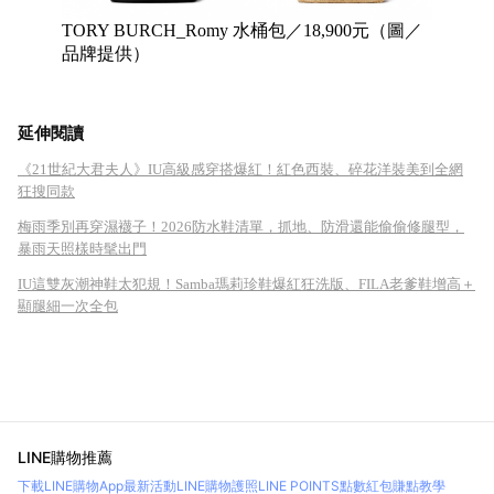
TORY BURCH_Romy 水桶包／18,900元（圖／
品牌提供）
延伸閱讀
《21世紀大君夫人》IU高級感穿搭爆紅！紅色西裝、碎花洋裝美到全網
狂搜同款
梅雨季別再穿濕襪子！2026防水鞋清單，抓地、防滑還能偷偷修腿型，
暴雨天照樣時髦出門
IU這雙灰潮神鞋太犯規！Samba瑪莉珍鞋爆紅狂洗版、FILA老爹鞋增高＋
顯腿細一次全包
LINE購物推薦
下載LINE購物App
最新活動
LINE購物護照
LINE POINTS點數紅包
賺點教學