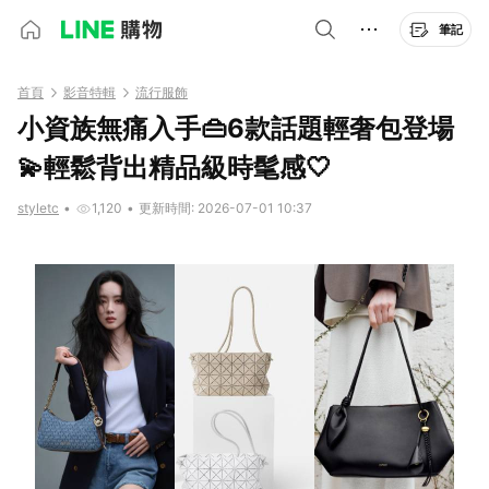
筆記
首頁
影音特輯
流行服飾
小資族無痛入手👜6款話題輕奢包登場
💫輕鬆背出精品級時髦感🤍
styletc
•
1,120
•
更新時間: 2026-07-01 10:37