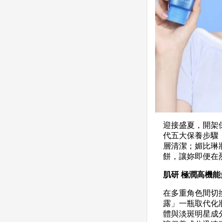
迎接盛夏，開架
代五大保養步驟
層清潔；媚比琳妝
餅，讓妳即便在
肌研 極潤高機
在多重角色間切
露」一瓶取代化
體與淡斑明星成