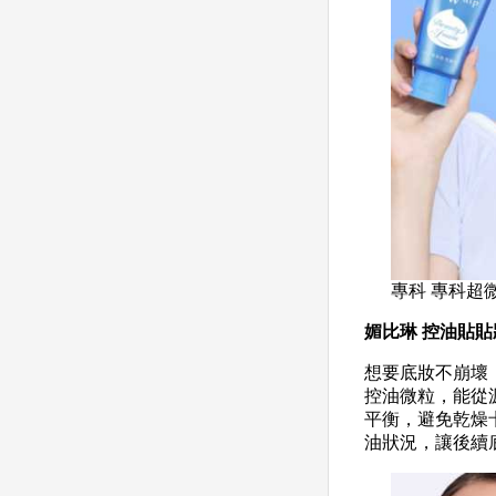
專科 專科超微
媚比琳 控油貼
想要底妝不崩壞
控油微粒，能從
平衡，避免乾燥
油狀況，讓後續