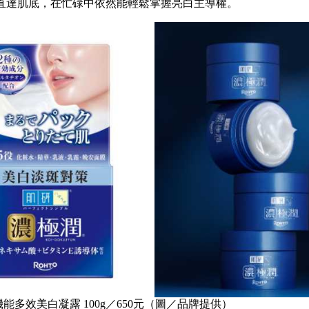
直達肌底，在忙碌中依然能輕鬆掌握亮白主導權。
能多效美白凝露 100g／650元（圖／品牌提供）