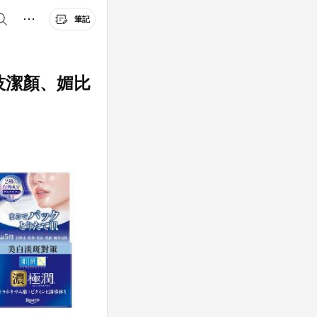
筆記
技潔顏、媚比