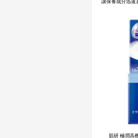
讓保養成分迅速
肌研 極潤高機