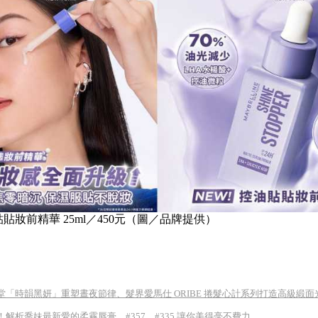
貼妝前精華 25ml／450元（圖／品牌提供）
「時韻黑妍」重塑晝夜節律、髮界愛馬仕 ORIBE 捲髮心計系列打造高級緞面
解析喬妹最新愛的柔霧唇膏，#357、#335 讓你美得毫不費力