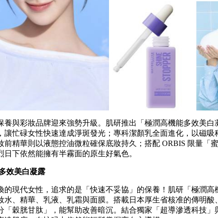
保養與彩妝品牌迎來強勢升級。肌研推出「極潤高機能多效美白
，讓忙碌女性快速達成淨斑發光；專科潔顏乳全面進化，以磁吸
前精華則以液態控油微粒確保底妝持久；搭配 ORBIS 限量「
烈日下依然能擁有半霧面的原生好氣色。
能多效美白凝露
換的現代女性，追求的是「快速不妥協」的保養！肌研「極潤高
妝水、精華、乳液、乳霜與面膜。搭載日本厚生省核准的傳明酸、維
分「穀胱甘肽」，能幫助改善暗沉。結合獨家「超導滲透科技」與 