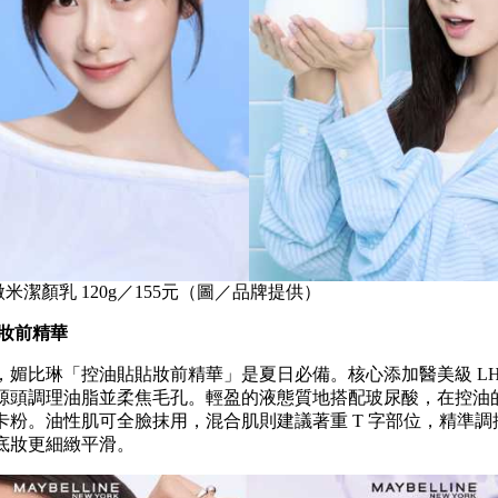
米潔顏乳 120g／155元（圖／品牌提供）
貼妝前精華
，媚比琳「控油貼貼妝前精華」是夏日必備。核心添加醫美級 LH
源頭調理油脂並柔焦毛孔。輕盈的液態質地搭配玻尿酸，在控油
卡粉。油性肌可全臉抹用，混合肌則建議著重 T 字部位，精準調
底妝更細緻平滑。