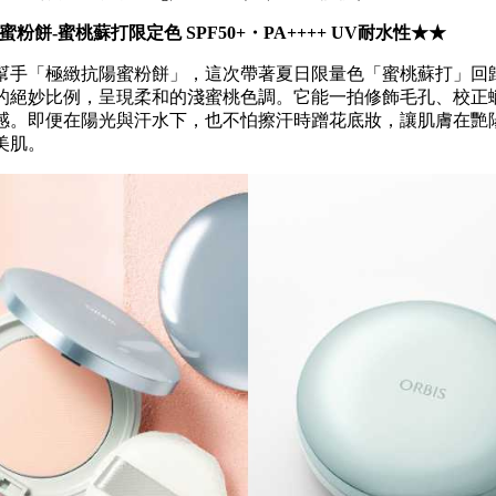
陽蜜粉餅-蜜桃蘇打限定色 SPF50+・PA++++ UV耐水性★★
幫手「極緻抗陽蜜粉餅」，這次帶著夏日限量色「蜜桃蘇打」回
的絕妙比例，呈現柔和的淺蜜桃色調。它能一拍修飾毛孔、校正
感。即便在陽光與汗水下，也不怕擦汗時蹭花底妝，讓肌膚在艷
美肌。