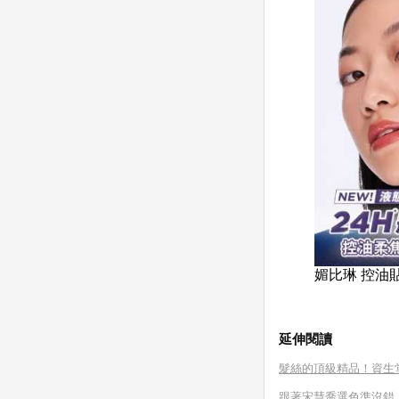
媚比琳 控油貼
延伸閱讀
髮絲的頂級精品！資生堂
跟著宋慧喬選色準沒錯！