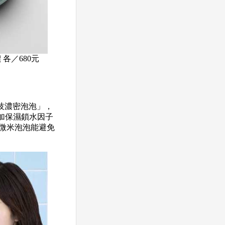
 各／680元
技濃密泡泡」，
加保濕鎖水因子
的微米泡泡能避免