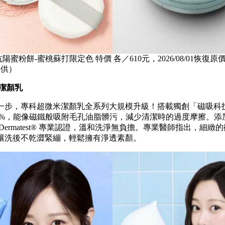
抗陽蜜粉餅-蜜桃蘇打限定色 特價 各／610元，2026/08/01恢復原價
提供）
米潔顏乳
一步，專科超微米潔顏乳全系列大規模升級！搭載獨創「磁吸科
80%，能像磁鐵般吸附毛孔油脂髒污，減少清潔時的過度摩擦。添
Dermatest® 專業認證，溫和洗淨無負擔。專業醫師指出，細緻
讓洗後不乾澀緊繃，輕鬆擁有淨透素顏。