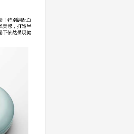
歸！特別調配白
蠟黃感，打造半
陽下依然呈現健