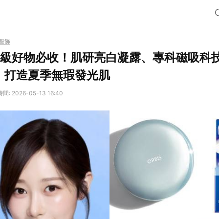
服飾
架神級好物必收！肌研亮白凝露、專科磁吸科
，打造夏季無瑕發光肌
: 2026-05-13 16:40