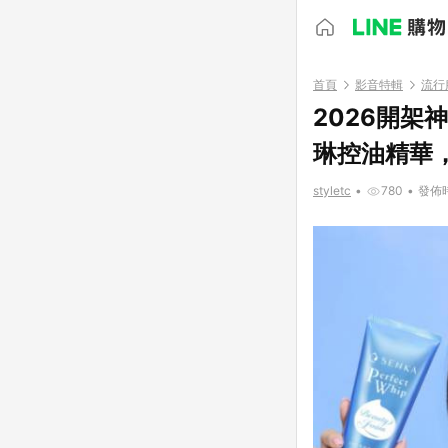
首頁
影音特輯
流行
2026開
琳控油精華
styletc
•
780
•
發佈時間