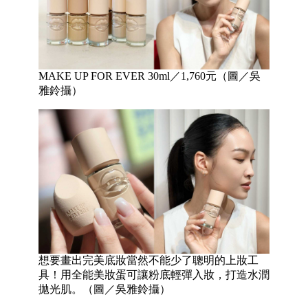
MAKE UP FOR EVER 30ml／1,760元（圖／吳
雅鈴攝）
想要畫出完美底妝當然不能少了聰明的上妝工
具！用全能美妝蛋可讓粉底輕彈入妝，打造水潤
拋光肌。（圖／吳雅鈴攝）