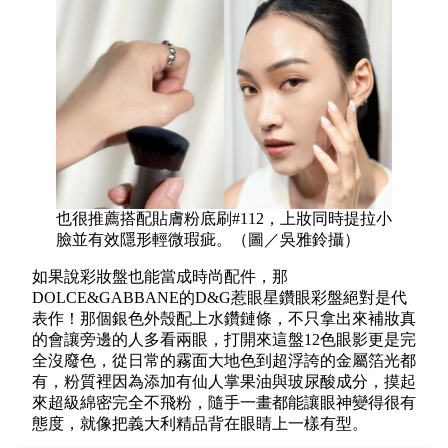
也很推薦搭配貼膚粉底刷#112，上妝同時提拉小
臉並有效隱形輕微瑕疵。（圖／吳雅鈴攝）
如果說彩妝盤也能當成時尚配件，那
DOLCE&GABBANE的D&G惹眼星鑽眼彩盤絕對是代
表作！那個銀色外殼配上水鑽鏈條，不只拿出來補妝真
的會讓旁邊的人多看兩眼，打開來這盤12色眼影更是完
全沒廢色，從日常的霧面大地色到超浮誇的金屬箔光都
有，粉質裡因為添加有仙人掌果油與玻尿酸成分，摸起
來超級綿密完全不飛粉，隨手一畫都能讓眼神變得很有
態度，就像把義大利精品背在眼睛上一樣有型。