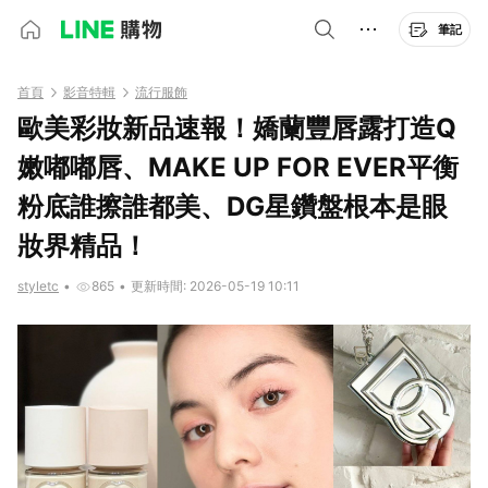
筆記
首頁
影音特輯
流行服飾
歐美彩妝新品速報！嬌蘭豐唇露打造Q
嫩嘟嘟唇、MAKE UP FOR EVER平衡
粉底誰擦誰都美、DG星鑽盤根本是眼
妝界精品！
styletc
•
865
•
更新時間: 2026-05-19 10:11