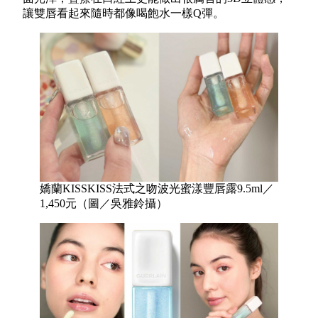
讓雙唇看起來隨時都像喝飽水一樣Q彈。
嬌蘭KISSKISS法式之吻波光蜜漾豐唇露9.5ml／
1,450元（圖／吳雅鈴攝）