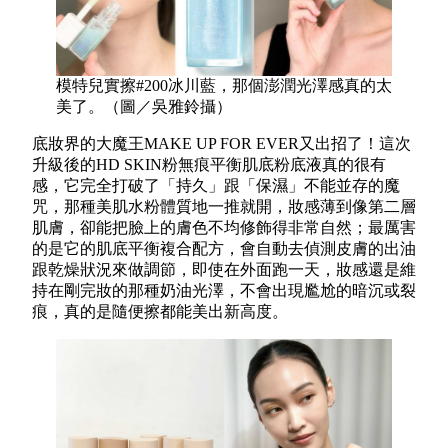
模特兒實擦#200冰川藍，那個澎潤光澤感真的太
美了。（圖／吳雅鈴攝）
底妝界的大魔王MAKE UP FOR EVER又出招了！這次
升級後的HD SKIN粉無痕平衡肌底粉底液真的很有
感，它完全打破了「持久」跟「保濕」不能並存的魔
咒，那種美肌水粉體質地一推就開，妝感薄到像第二層
肌膚，卻能把臉上的膚色不均修飾得非常自然；最厲害
的是它的肌底平衡複合配方，會自動去偵測皮膚的出油
跟乾燥狀況來做調節，即使在外面跑一天，妝感還是維
持在剛完妝的那種奶油光澤，不會出現尷尬的暗沉或裂
痕，真的是隨便擦都能美出新高度。