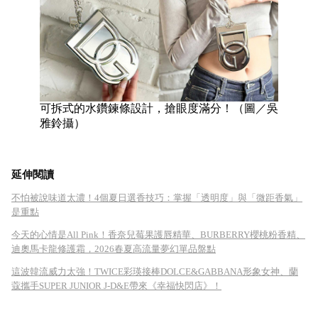
可拆式的水鑽鍊條設計，搶眼度滿分！（圖／吳
雅鈴攝）
延伸閱讀
不怕被說味道太濃！4個夏日選香技巧：掌握「透明度」與「微距香氣」
是重點
今天的心情是All Pink！香奈兒莓果護唇精華、BURBERRY櫻桃粉香精、
迪奧馬卡龍修護霜，2026春夏高流量夢幻單品盤點
這波韓流威力太強！TWICE彩瑛接棒DOLCE&GABBANA形象女神、蘭
蔻攜手SUPER JUNIOR J-D&E帶來《幸福快閃店》！