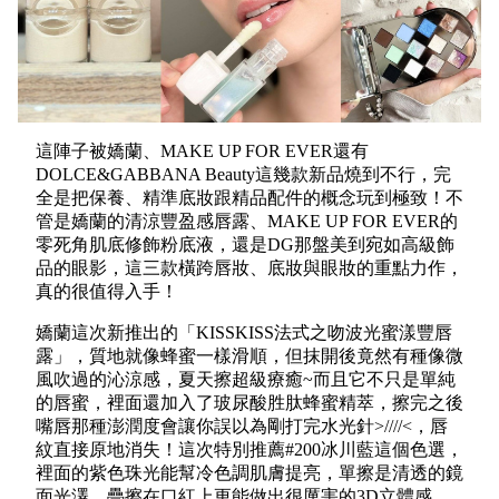
這陣子被嬌蘭、MAKE UP FOR EVER還有
DOLCE&GABBANA Beauty這幾款新品燒到不行，完
全是把保養、精準底妝跟精品配件的概念玩到極致！不
管是嬌蘭的清涼豐盈感唇露、MAKE UP FOR EVER的
零死角肌底修飾粉底液，還是DG那盤美到宛如高級飾
品的眼影，這三款橫跨唇妝、底妝與眼妝的重點力作，
真的很值得入手！
嬌蘭這次新推出的「KISSKISS法式之吻波光蜜漾豐唇
露」，質地就像蜂蜜一樣滑順，但抹開後竟然有種像微
風吹過的沁涼感，夏天擦超級療癒~而且它不只是單純
的唇蜜，裡面還加入了玻尿酸胜肽蜂蜜精萃，擦完之後
嘴唇那種澎潤度會讓你誤以為剛打完水光針>////<，唇
紋直接原地消失！這次特別推薦#200冰川藍這個色選，
裡面的紫色珠光能幫冷色調肌膚提亮，單擦是清透的鏡
面光澤，疊擦在口紅上更能做出很厲害的3D立體感，