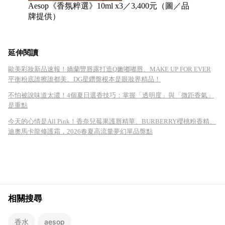
Aesop《香氛粹選》10ml x3／3,400元（圖／品
牌提供）
延伸閱讀
歐美彩妝新品速報！嬌蘭豐唇露打造Q嫩嘟嘟唇、MAKE UP FOR EVER
平衡粉底誰擦誰都美、DG星鑽盤根本是眼妝界精品！
不怕被說味道太濃！4個夏日選香技巧：掌握「透明度」與「微距香氣」
是重點
今天的心情是All Pink！香奈兒莓果護唇精華、BURBERRY櫻桃粉香精、
迪奧馬卡龍修護霜，2026春夏高流量夢幻單品盤點
相關搜尋
香水
aesop