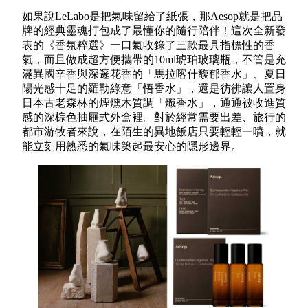
如果說LeLabo是把氣味留給了紙張，那Aesop就是把品
牌的經典靈魂打包成了最懂你的隨行陪伴！這次全新發
表的《香氛粹選》一口氣收錄了三款最具指標性的香
氣，而且做成超方便攜帶的10ml琥珀玻璃瓶，不管是充
滿異國辛香與深邃花香的「馬拉喀什馥郁香水」、夏日
陽光感十足的羅勒綠意「悟香水」，還是彷彿讓人置身
日本古老森林的煙燻木質調「熾香水」，通通被收進質
感的深棕色抽屜式外盒裡。對於經常需要出差、旅行的
都市游牧者來說，在陌生的異地飯店只要輕輕一噴，就
能立刻用熟悉的氣味築起最安心的隱形邊界。