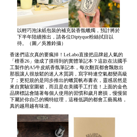
以輕巧泡沫紙包裝的補充裝香氛蠟燭，預計將於
下半年陸續推出，請各位Diptyque粉絲拭目以
待。（圖／吳雅鈴攝）
香迷們這次真的要瘋掉！LeLabo直接把品牌超人氣的
「檀香26」做成了摸得到的實體筆記本？這款在法國手
工製作的A5牛皮紙香氛筆記本，每次翻頁都會飄散出
那股讓人很放鬆的迷人木質調，寫字時連空氣都變高級
了；更犯規的是同步推出的蠟質帆布書衣，靈感居然是
來自實驗室圍裙，而且是在美國手工打造！上面的金色
品牌標誌會隨著每個人使用的習慣和歲月磨損，慢慢留
下屬於你自己的獨特紋理，這種低調的都會工藝風格，
真的越用越有味道。