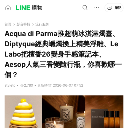
筆記
首頁
影音特輯
流行服飾
Acqua di Parma推超萌冰淇淋燭臺、
Diptyque經典蠟燭換上精美浮雕、Le
Labo把檀香26變身手感筆記本、
Aesop人氣三香變隨行瓶，你喜歡哪一
個？
styletc
•
2,780
•
更新時間: 2026-06-07 07:52