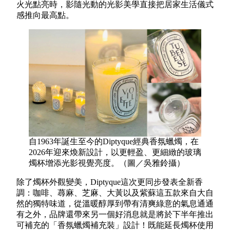
火光點亮時，影隨光動的光影美學直接把居家生活儀式
感推向最高點。
自1963年誕生至今的Diptyque經典香氛蠟燭，在
2026年迎來煥新設計，以更輕盈、更細緻的玻璃
燭杯增添光影視覺亮度。（圖／吳雅鈴攝）
除了燭杯外觀變美，Diptyque這次更同步發表全新香
調：咖啡、蕁麻、芝麻、大黃以及紫蘇這五款來自大自
然的獨特味道，從溫暖醇厚到帶有清爽綠意的氣息通通
有之外，品牌還帶來另一個好消息就是將於下半年推出
可補充的「香氛蠟燭補充裝」設計！既能延長燭杯使用