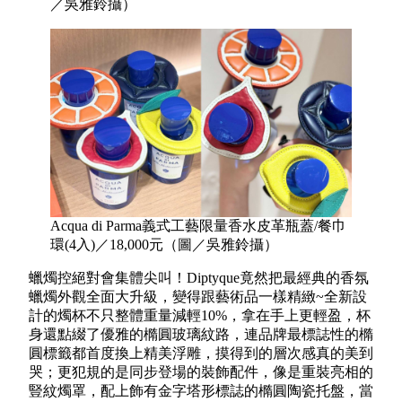
／吳雅鈴攝）
Acqua di Parma義式工藝限量香水皮革瓶蓋/餐巾
環(4入)／18,000元（圖／吳雅鈴攝）
蠟燭控絕對會集體尖叫！Diptyque竟然把最經典的香氛
蠟燭外觀全面大升級，變得跟藝術品一樣精緻~全新設
計的燭杯不只整體重量減輕10%，拿在手上更輕盈，杯
身還點綴了優雅的橢圓玻璃紋路，連品牌最標誌性的橢
圓標籤都首度換上精美浮雕，摸得到的層次感真的美到
哭；更犯規的是同步登場的裝飾配件，像是重裝亮相的
豎紋燭罩，配上飾有金字塔形標誌的橢圓陶瓷托盤，當