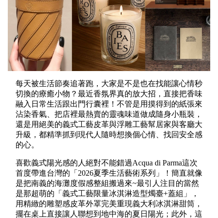
每天被生活節奏追著跑，大家是不是也在找能讓心情秒
切換的療癒小物？最近香氛界真的放大招，直接把香味
融入日常生活跟出門行囊裡！不管是用摸得到的紙張來
沾染香氣、把店裡最熱賣的靈魂味道做成隨身小瓶裝，
還是用絕美的義式工藝皮革與浮雕工藝幫居家與客廳大
升級，都精準抓到現代人隨時想換個心情、找回安全感
的心。
喜歡義式陽光感的人絕對不能錯過Acqua di Parma這次
首度帶進台灣的「2026夏季生活藝術系列」！簡直就像
是把南義的海灘度假感整組搬過來~最引人注目的當然
是那超萌的「義式工藝限量冰淇淋造型燭臺+蓋組」，
用精緻的雕塑感皮革外罩完美重現義大利冰淇淋甜筒，
擺在桌上直接讓人聯想到地中海的夏日陽光；此外，這