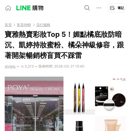
筆記
首頁
影音特輯
流行服飾
寶雅熱賣彩妝Top 5！媚點橘底妝防暗
沉、凱婷持妝蜜粉、橘朵神級修容，跟
著開架暢銷榜盲買不踩雷
styletc
•
3,213
•
發佈時間: 2026-05-21 15:40