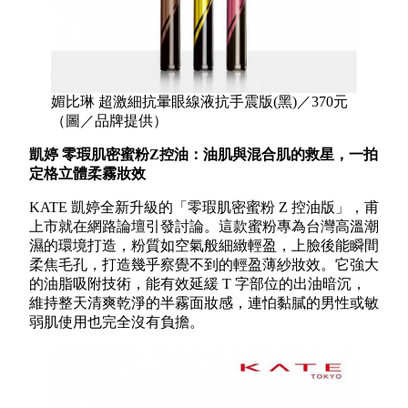
媚比琳 超激細抗暈眼線液抗手震版(黑)／370元
（圖／品牌提供）
凱婷 零瑕肌密蜜粉Z控油：油肌與混合肌的救星，一拍
定格立體柔霧妝效
KATE 凱婷全新升級的「零瑕肌密蜜粉 Z 控油版」，甫
上市就在網路論壇引發討論。這款蜜粉專為台灣高溫潮
濕的環境打造，粉質如空氣般細緻輕盈，上臉後能瞬間
柔焦毛孔，打造幾乎察覺不到的輕盈薄紗妝效。它強大
的油脂吸附技術，能有效延緩 T 字部位的出油暗沉，
維持整天清爽乾淨的半霧面妝感，連怕黏膩的男性或敏
弱肌使用也完全沒有負擔。