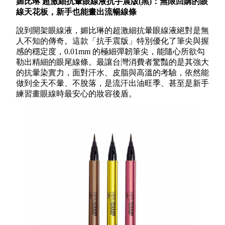
媚比琳 超激細抗暈眼線液抗手震版(黑)：無限回購的眼
線天花板，新手也能畫出流暢線條
說到開架眼線液，媚比琳的超激細抗暈眼線液絕對是無
人不知的傳奇。這款「抗手震版」特別優化了筆尖與握
感的穩定度，0.01mm 的極細彈韌筆尖，能隨心所欲勾
勒出精細的眼尾線條。最讓台灣消費者驚豔的是其強大
的抗暈染實力，面對汗水、皮脂與高溫的考驗，依然能
做到全天不暈、不脫落，是流汗出油旺季、甚至是新手
練習畫眼線時最安心的妝容後盾。