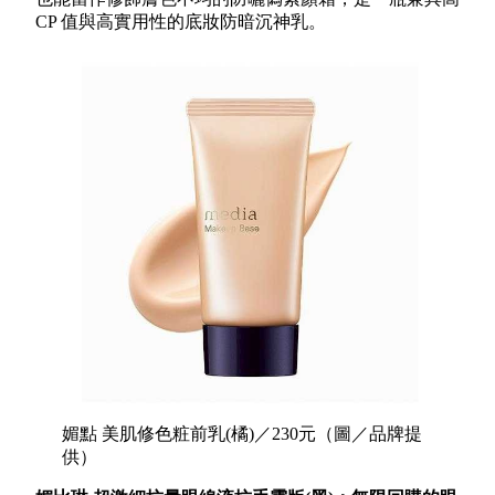
CP 值與高實用性的底妝防暗沉神乳。
媚點 美肌修色粧前乳(橘)／230元（圖／品牌提
供）