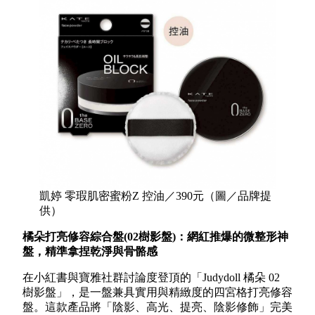
凱婷 零瑕肌密蜜粉Z 控油／390元（圖／品牌提
供）
橘朵打亮修容綜合盤(02樹影盤)：網紅推爆的微整形神
盤，精準拿捏乾淨與骨骼感
在小紅書與寶雅社群討論度登頂的「Judydoll 橘朵 02
樹影盤」，是一盤兼具實用與精緻度的四宮格打亮修容
盤。這款產品將「陰影、高光、提亮、陰影修飾」完美