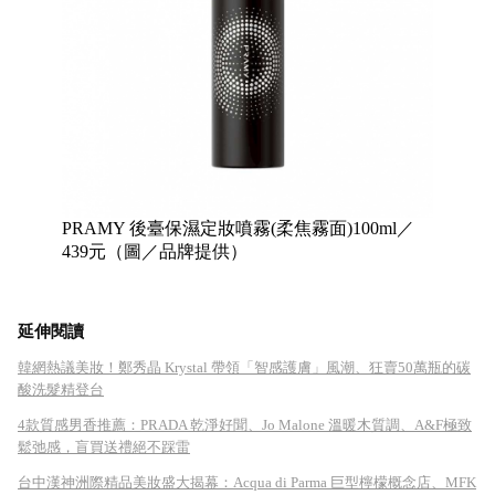
PRAMY 後臺保濕定妝噴霧(柔焦霧面)100ml／
439元（圖／品牌提供）
延伸閱讀
韓網熱議美妝！鄭秀晶 Krystal 帶領「智感護膚」風潮、狂賣50萬瓶的碳
酸洗髮精登台
4款質感男香推薦：PRADA 乾淨好聞、Jo Malone 溫暖木質調、A&F極致
鬆弛感，盲買送禮絕不踩雷
台中漢神洲際精品美妝盛大揭幕：Acqua di Parma 巨型檸檬概念店、MFK