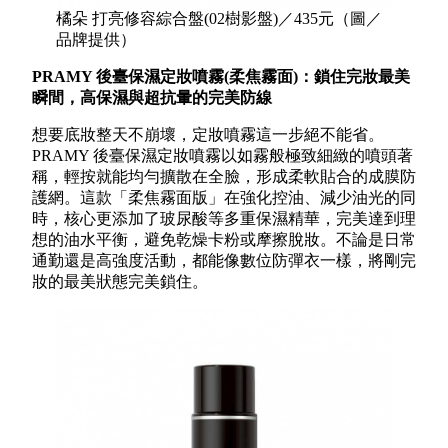
橘朵 打亮修容綜合盤(02樹影盤)／435元（圖／
品牌提供）
PRAMY 後臺保濕定妝噴霧(柔焦霧面)：鎖住完妝最美
瞬間，高保濕與超抗暈的完美防線
想要底妝整天不崩壞，定妝噴霧這一步絕不能省。
PRAMY 後臺保濕定妝噴霧以如霧般極致細緻的噴頭著
稱，輕按就能均勻擴散在全臉，形成柔軟貼合的成膜防
護網。這款「柔焦霧面版」在強化控油、減少油光的同
時，核心更添加了玻尿酸等多重保濕精華，完美達到理
想的油水平衡，避免乾燥卡粉或摩擦脫妝。不論是日常
通勤還是高強度活動，都能像數位防彈衣一樣，將剛完
妝的最美狀態完美鎖住。