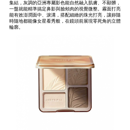
集結，灰調的亞洲專屬影色能自然融入肌膚、不顯髒，
一盤就能精準搞定鼻影與臉頰肉的視覺微整。霧面打亮
能有效澎潤面中、淚溝，搭配細緻的珠光打亮，讓妳隨
時隨地都能像女星看秀般，在鏡頭前展現零死角的立體
輪廓。