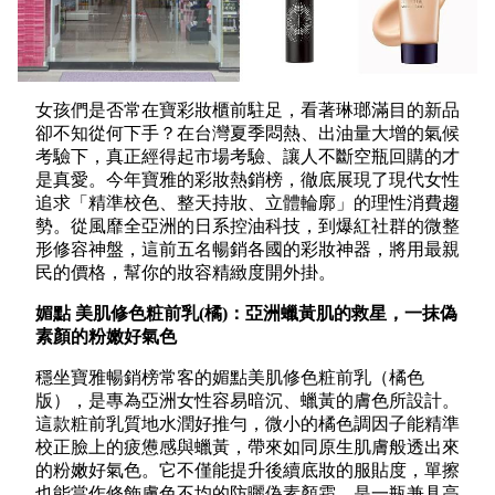
女孩們是否常在寶彩妝櫃前駐足，看著琳瑯滿目的新品
卻不知從何下手？在台灣夏季悶熱、出油量大增的氣候
考驗下，真正經得起市場考驗、讓人不斷空瓶回購的才
是真愛。今年寶雅的彩妝熱銷榜，徹底展現了現代女性
追求「精準校色、整天持妝、立體輪廓」的理性消費趨
勢。從風靡全亞洲的日系控油科技，到爆紅社群的微整
形修容神盤，這前五名暢銷各國的彩妝神器，將用最親
民的價格，幫你的妝容精緻度開外掛。
媚點 美肌修色粧前乳(橘)：亞洲蠟黃肌的救星，一抹偽
素顏的粉嫩好氣色
穩坐寶雅暢銷榜常客的媚點美肌修色粧前乳（橘色
版），是專為亞洲女性容易暗沉、蠟黃的膚色所設計。
這款粧前乳質地水潤好推勻，微小的橘色調因子能精準
校正臉上的疲憊感與蠟黃，帶來如同原生肌膚般透出來
的粉嫩好氣色。它不僅能提升後續底妝的服貼度，單擦
也能當作修飾膚色不均的防曬偽素顏霜，是一瓶兼具高