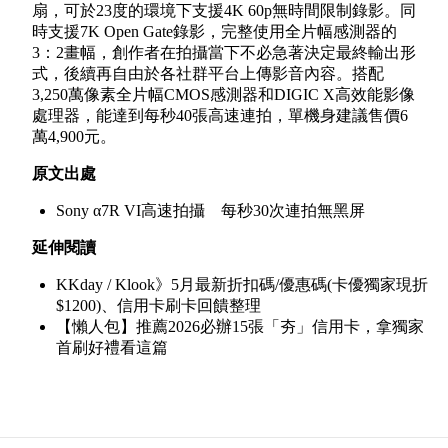
扇，可於
23
度的環境下支援
4K 60p
無時間限制錄影。同
時支援
7K Open Gate
錄影，完整使用全片幅感測器的
3
：
2
畫幅，創作者在拍攝當下不必急著決定最終輸出形
式，後續再自由於各社群平台上傳影音內容。搭配
3,250
萬像素全片幅
CMOS
感測器和
DIGIC X
高效能影像
處理器，能達到每秒
40
張高速連拍，單機身建議售價
6
萬
4,900
元。
原文出處
Sony α7R VI高速拍攝 每秒30次連拍無黑屏
延伸閱讀
KKday / Klook》5月最新折扣碼/優惠碼(卡優獨家現折
$1200)、信用卡刷卡回饋整理
【懶人包】推薦2026必辦15張「夯」信用卡，拿獨家
首刷好禮看這篇