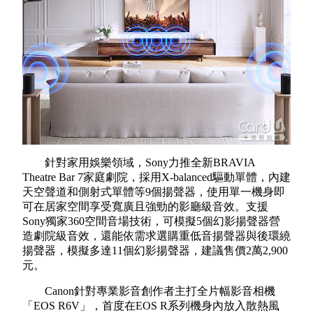
針對家用娛樂領域，
Sony
力推全新
BRAVIA
Theatre Bar 7
家庭劇院，採用
X-balanced
驅動單體，內建
天空聲道和側射式單體等
9
個揚聲器，使用單一機身即
可在居家空間享受寬廣且強勁的影廳級音效。支援
Sony
獨家
360
空間音場技術，可模擬
5
個幻影揚聲器營
造劇院級音效，還能依需求選購重低音揚聲器與後環繞
揚聲器，模擬多達
11
個幻影揚聲器，建議售價
2
萬
2,900
元。
Canon
針對專業影音創作者主打全片幅影音相機
「
EOS R6V
」，首度在
EOS R
系列機身內放入散熱風