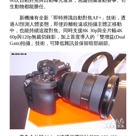
60
次自動對焦與自動曝光運算，無論拍攝運動賽事、野
生動物都能勝任。
新機擁有全新「即時辨識自動對焦
AF+
」技術，透
過
AI
預測人體姿態，即使距離較遠或拍攝主體正移動
中，也能持續追蹤對焦。同時支援
8K 30p
與全片幅
4K
60p
與
120p
無裁切錄影，加上首度導入的「雙增益
(Dual
Gain)
拍攝」技術，可降低雜訊並保留暗部細節。