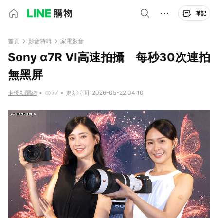
筆記
首頁
影音特輯
家電影音
Sony α7R VI高速拍攝 每秒30次連拍
無黑屏
卡優新聞網
•
77
•
更新時間: 2026-05-22 04:10