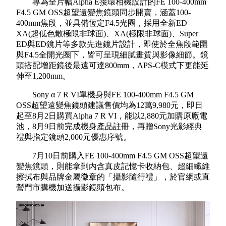
專為全片幅
Alpha E
接環相機設計的
FE 100-400mm
F4.5 GM OSS
超望遠變焦鏡頭同步開賣，涵蓋
100-
400mm
焦段，並具備恆定
F4.5
光圈，採用全新
ED
XA(
超低色散極限非球面
)
、
XA(
極限非球面
)
、
Super
ED
與
ED
鏡片等多款先進鏡片設計，即使於全焦段範圍
與
F4.5
全開光圈下，皆可呈現細膩畫質與影像細節。鏡
頭搭配增距鏡後最遠可達
800mm
，
APS-C
模式下更能延
伸至
1,200mm
。
Sony α 7 R VI
單機身與
FE 100-400mm F4.5 GM
OSS
超望遠變焦鏡頭建議售價均為
12
萬
9,980
元，即日
起至
8
月
2
日購買
Alpha 7 R VI
，能以
2,880
元加購原廠電
池，
8
月
9
日前完成機身產品註冊，再贈
Sony
光影經典
禮與指定鏡頭
2,000
元優惠序號。
7
月
10
日前購入
FE 100-400mm F4.5 GM OSS
超望遠
變焦鏡頭，則能拿到內含真皮記憶卡收納包、超細纖維
擦拭布與品牌金屬徽章的「攝影隨行禮」，於官網或直
營門市購機加送攝影鏡頭包布。