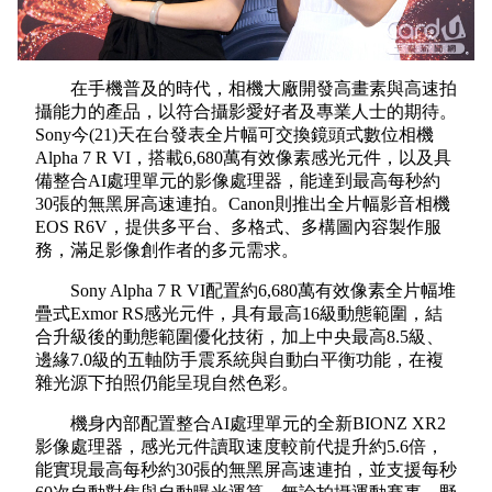
在手機普及的時代，相機大廠開發高畫素與高速拍
攝能力的產品，以符合攝影愛好者及專業人士的期待。
Sony
今
(21)
天在台發表全片幅可交換鏡頭式數位相機
Alpha 7 R VI
，搭載
6,680
萬有效像素感光元件，以及具
備整合
AI
處理單元的影像處理器，能達到最高每秒約
30
張的無黑屏高速連拍。
Canon
則推出全片幅影音相機
EOS R6V
，提供多平台、多格式、多構圖內容製作服
務，滿足影像創作者的多元需求。
Sony Alpha 7 R VI
配置約
6,680
萬有效像素全片幅堆
疊式
Exmor RS
感光元件，具有最高
16
級動態範圍，結
合升級後的動態範圍優化技術，加上中央最高
8.5
級、
邊緣
7.0
級的五軸防手震系統與自動白平衡功能，在複
雜光源下拍照仍能呈現自然色彩。
機身內部配置整合
AI
處理單元的全新
BIONZ XR2
影像處理器，感光元件讀取速度較前代提升約
5.6
倍，
能實現最高每秒約
30
張的無黑屏高速連拍，並支援每秒