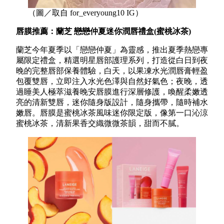
（圖／取自 for_everyoung10 IG）
唇膜推薦：蘭芝 戀戀仲夏迷你潤唇禮盒(蜜桃冰茶)
蘭芝今年夏季以「戀戀仲夏」為靈感，推出夏季熱戀專
屬限定禮盒，精選明星唇部護理系列，打造從白日到夜
晚的完整唇部保養體驗，白天，以果凍水光潤唇膏輕盈
包覆雙唇，立即注入水光色澤與自然好氣色；夜晚，透
過睡美人極萃滋養晚安唇膜進行深層修護，喚醒柔嫩透
亮的清新雙唇，迷你隨身版設計，隨身攜帶，隨時補水
嫩唇。唇膜是蜜桃冰茶風味迷你限定版，像第一口沁涼
蜜桃冰茶，清新果香交織微微茶韻，甜而不膩。