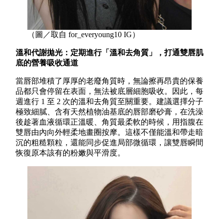
（圖／取自 for_everyoung10 IG）
溫和代謝拋光：定期進行「溫和去角質」，打通雙唇肌
底的營養吸收通道
當唇部堆積了厚厚的老廢角質時，無論擦再昂貴的保養
品都只會停留在表面，無法被底層細胞吸收。因此，每
週進行 1 至 2 次的溫和去角質至關重要。建議選擇分子
極致細膩、含有天然植物油基底的唇部磨砂膏，在洗澡
後趁著血液循環正溫暖、角質最柔軟的時候，用指腹在
雙唇由內向外輕柔地畫圈按摩。這樣不僅能溫和帶走暗
沉的粗糙顆粒，還能同步促進局部微循環，讓雙唇瞬間
恢復原本該有的粉嫩與平滑度。