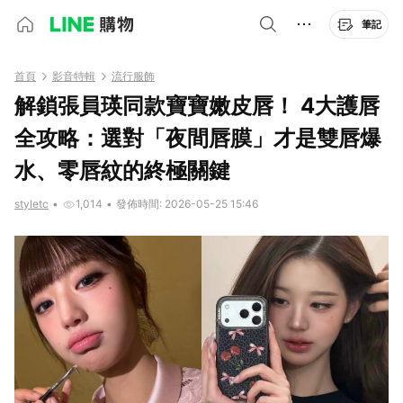
筆記
首頁
影音特輯
流行服飾
解鎖張員瑛同款寶寶嫩皮唇！ 4大護唇
全攻略：選對「夜間唇膜」才是雙唇爆
水、零唇紋的終極關鍵
styletc
•
1,014
•
發佈時間: 2026-05-25 15:46