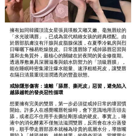
擁有如同韓國頂流女星張員瑛般又嘟又嫩、毫無唇紋的
「水光玻璃唇」，已成為當代精緻女孩的經典標配。由
於唇部肌膚沒有汗腺與皮脂腺保護，在夏季冷氣房與烈
日曝曬下極易乾燥脫皮。日常護唇除了戒掉舔唇惡習與
溫和去角質外，最核心的關鍵在於夜間的黃金修復期。
透過厚敷兼具深層滋養與鎖水防禦力的「頂級唇膜」，
能在睡眠時密集灌注爆水能量、速淨粗糙死皮，讓雙唇
在隔日清晨重現澎潤透亮的豐盈狀態。
戒除隱形傷害：遠離「舔唇、撕死皮」惡習，避免陷入
越舔越乾的發炎惡性循環
想要擁有完美的雙唇，第一步必須從戒掉日常的壞習慣
開始。許多人在感覺嘴唇乾燥時，會下意識地用舌頭去
舔，或者忍不住用手去撕扯剛形成的硬皮。事實上，唾
液中的消化酵素不僅無法滋潤雙唇，反而會在水分蒸發
時，順手帶走唇部原本就極為珍貴的底層水分，導致嘴
唇陷入「越舔越乾、越乾越黑」的發炎泥淖。當嘴唇出