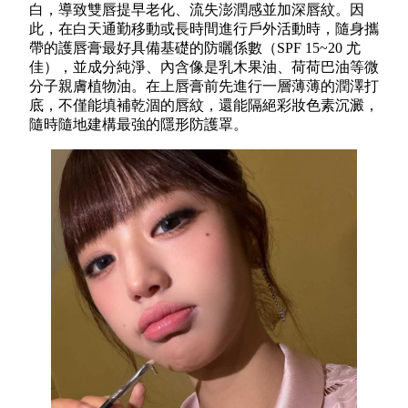
白，導致雙唇提早老化、流失澎潤感並加深唇紋。因
此，在白天通勤移動或長時間進行戶外活動時，隨身攜
帶的護唇膏最好具備基礎的防曬係數（SPF 15~20 尤
佳），並成分純淨、內含像是乳木果油、荷荷巴油等微
分子親膚植物油。在上唇膏前先進行一層薄薄的潤澤打
底，不僅能填補乾涸的唇紋，還能隔絕彩妝色素沉澱，
隨時隨地建構最強的隱形防護罩。