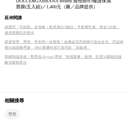
DOLCE&GABBANA Beauty 維他命B5修護保濕
唇膜(五入組)／1,400元（圖／品牌提供）
延伸閱讀
趙露思「牛奶肌」全攻略！私房美白5秘訣：手套擦乳液、黃金3分鐘，
連肩膀都白到發光
跟著智秀、秀智、李多熙一起變美！迪奧緹花亮妍棒打造仙女光、思波綺
養出絲緞般秀髮、D&G養膚粉底打造同款「高級感」
韓網熱議美妝！鄭秀晶 Krystal 帶領「智感護膚」風潮、狂賣50萬瓶的碳
酸洗髮精登台
相關搜尋
雙唇