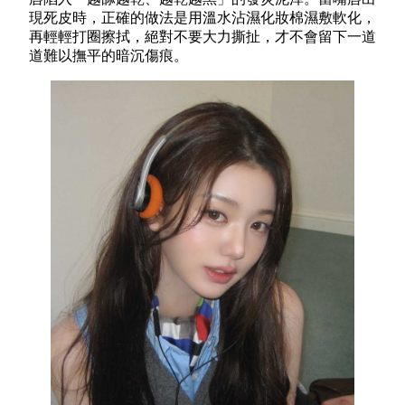
現死皮時，正確的做法是用溫水沾濕化妝棉濕敷軟化，
再輕輕打圈擦拭，絕對不要大力撕扯，才不會留下一道
道難以撫平的暗沉傷痕。