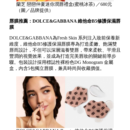
蘭芝 戀戀仲夏迷你潤唇禮盒(蜜桃冰茶) ／680元
（圖／品牌提供）
唇膜推薦：DOLCE&GABBANA 維他命B5修護保濕唇
膜
DOLCE&GABBANA為Fresh Skin 系列注入妝前保養新
維度，維他命B5修護保濕唇膜專為打造柔嫩、飽滿雙
唇而設計，不但可以深層滋養雙唇，帶來柔軟、平滑且
豐潤的視覺效果，並成為打造完美唇妝的關鍵前導步
驟。包裝設計採用標誌性裸粉色DG Monogram 金屬
盒，內含5包獨立唇膜，兼具時尚與收藏價值。