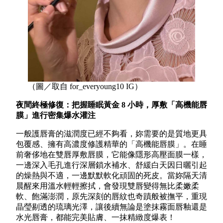
（圖／取自 for_everyoung10 IG）
夜間終極修復：把握睡眠黃金 8 小時，厚敷「高機能唇
膜」進行密集爆水灌注
一般護唇膏的滋潤度已經不夠看，妳需要的是質地更具
包覆感、擁有高濃度修護精華的「高機能唇膜」。在睡
前奢侈地在雙唇厚敷唇膜，它能像隱形高壓面膜一樣，
一邊深入毛孔進行深層鎖水補水、舒緩白天因日曬引起
的燥熱與不適，一邊默默軟化頑固的死皮。當妳隔天清
晨醒來用溫水輕輕擦拭，會發現雙唇變得無比柔嫩柔
軟、飽滿澎潤，原先深刻的唇紋也奇蹟般被撫平，重現
晶瑩剔透的琉璃光澤，讓後續無論是塗抹霧面唇釉還是
水光唇膏，都能完美貼膚、一抹精緻度爆表！