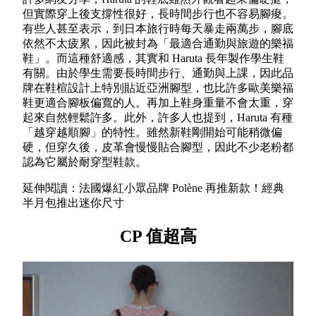
但實際穿上後支撐性很好，長時間步行也不容易腳痠。
有些人甚至表示，到日本旅行時每天暴走兩萬步，腳底
依然不太疲累，因此被封為「最適合通勤與旅遊的樂福
鞋」。而這種舒適感，其實和 Haruta 長年製作學生鞋
有關。由於學生需要長時間步行、通勤與上課，因此品
牌在鞋楦設計上特別貼近亞洲腳型，也比許多歐美樂福
鞋更適合腳板偏寬的人。再加上鞋身重量不會太重，穿
起來自然輕鬆許多。此外，許多人也提到，Haruta 有種
「越穿越順腳」的特性。雖然新鞋剛開始可能稍微偏
硬，但穿久後，皮革會慢慢貼合腳型，因此不少老粉都
認為它屬於耐穿型鞋款。
延伸閱讀：法國爆紅小眾品牌 Polène 再推新款！經典
半月包推出迷你尺寸
CP 值超高