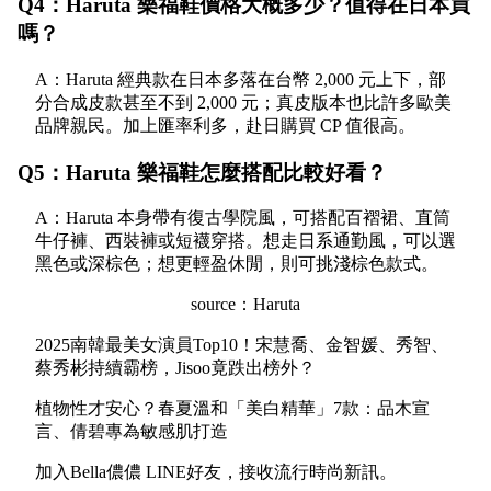
Q4：Haruta 樂福鞋價格大概多少？值得在日本買
嗎？
A：Haruta 經典款在日本多落在台幣 2,000 元上下，部
分合成皮款甚至不到 2,000 元；真皮版本也比許多歐美
品牌親民。加上匯率利多，赴日購買 CP 值很高。
Q5：Haruta 樂福鞋怎麼搭配比較好看？
A：Haruta 本身帶有復古學院風，可搭配百褶裙、直筒
牛仔褲、西裝褲或短襪穿搭。想走日系通勤風，可以選
黑色或深棕色；想更輕盈休閒，則可挑淺棕色款式。
source：Haruta
2025南韓最美女演員Top10！宋慧喬、金智媛、秀智、
蔡秀彬持續霸榜，Jisoo竟跌出榜外？
植物性才安心？春夏溫和「美白精華」7款：品木宣
言、倩碧專為敏感肌打造
加入
Bella儂儂 LINE好友
，接收流行時尚新訊。