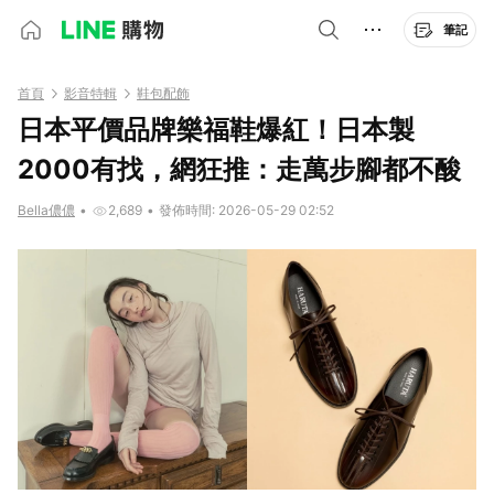
筆記
首頁
影音特輯
鞋包配飾
日本平價品牌樂福鞋爆紅！日本製
2000有找，網狂推：走萬步腳都不酸
Bella儂儂
•
2,689
•
發佈時間: 2026-05-29 02:52