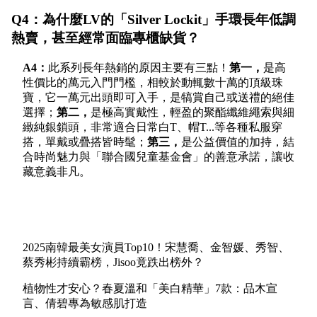
Q4：為什麼LV的「Silver Lockit」手環長年低調
熱賣，甚至經常面臨專櫃缺貨？
A4：
此系列長年熱銷的原因主要有三點！
第一，
是高
性價比的萬元入門門檻，相較於動輒數十萬的頂級珠
寶，它一萬元出頭即可入手，是犒賞自己或送禮的絕佳
選擇；
第二，
是極高實戴性，輕盈的聚酯纖維繩索與細
緻純銀鎖頭，非常適合日常白T、帽T...等各種私服穿
搭，單戴或疊搭皆時髦；
第三，
是公益價值的加持，結
合時尚魅力與「聯合國兒童基金會」的善意承諾，讓收
藏意義非凡。
2025南韓最美女演員Top10！宋慧喬、金智媛、秀智、
蔡秀彬持續霸榜，Jisoo竟跌出榜外？
植物性才安心？春夏溫和「美白精華」7款：品木宣
言、倩碧專為敏感肌打造