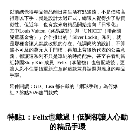
以前總覺得精品飾品離日常生活有點遙遠，不是價格高
得難以下手，就是設計太過正式，總讓人覺得少了點實
戴性。但近年，也有愈來愈精品開始走向「日常化」，
其中Louis Vuitton（路易威登）與「UNICEF（聯合國
兒童基金會）」合作推出的「Silver Lockit」系列，就
是那種會讓人默默改觀的存在。低調簡約的設計、不算
遙不可及的萬元入手門檻，再加上背後所代表的公益意
義，都讓這系列不只是單純的時尚配件。甚至在看到當
紅韓團Stray Kids成員─Felix（李龍馥）也曾配戴後，更
讓人忍不住開始重新注意起這款兼具話題與溫度的精品
手環。
延伸閱讀：GD、Lisa 都在戴的「網球手鏈」為何爆
紅？盤點2026熱門款式
特點1：Felix也戴過！低調卻讓人心動
的精品手環