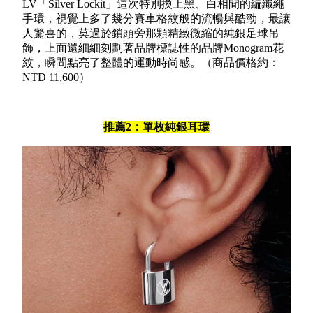
LV「Silver Lockit」這次特別換上黑、白相間的編織繩
手環，視覺上多了幾分賽車格紋般的流暢與酷勁，最讓
人驚喜的，莫過於鎖頭旁那顆精緻微縮的純銀足球吊
飾，上面還細細刻劃著品牌標誌性的品牌Monogram花
紋，瞬間點亮了整體的運動時尚感。（商品價格約：
NTD 11,600）
推薦2：單枚純銀耳環