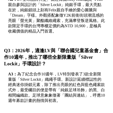
親自參與設計的「Silver Lockit」純銀手環，最大亮點
在於，純銀鎖頭上刻有Felix親自手繪的愛心圖騰與
「Dream」字樣。外觀搭配象徵Y2K前衛街頭潮流感的
亮眼「螢光黃」聚酯纖維繩索，充滿摩登叛逆風格。此
款限定手環的台灣專櫃定價約為NTD 10,900，是極具
收藏價值的精品入門首選。
Q3：2026年，適逢LV與「聯合國兒童基金會」合
作10週年，推出了哪些全新限量版「Silver
Lockit」手環設計？
A3：
為了紀念合作10週年，LV特別發表了3款全新限
量版「Silver Lockit」織繩手環。新設計延續標誌性的
經典迷你掛鎖元素，除了推出亮眼的紅色與藍色繩索款
式外，最受矚目的便是帶有「純銀足球吊飾」的黑
、
白
相間編織款。足球意象象徵著「團結與連結」，呼應10
週年募款計畫的熱情與初衷。