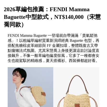
2026草編包推薦：FENDI Mamma
Baguette中型款式，NT$140,000（宋慧
喬同款）
FENDI Mamma Baguette 一登場就自帶滿滿「貴氣鬆弛
感」！以粗編草編材質重新演繹經典 Baguette 包型，再
搭配焦糖棕皮革細節與 FF 金屬扣環，整體既復古又帶
點慵懶法式氛圍。尤其宋慧喬上身後更讓這款討論度直
接飆升，不像一般草編包偏度假風，它多了一種都會女
生也能駕馭的精緻感，夏天搭襯衫、西裝褲都超好看。