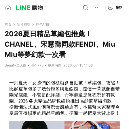
筆記
首頁
影音特輯
鞋包配飾
2026夏日精品草編包推薦！
CHANEL、宋慧喬同款FENDI、Miu
Miu等夢幻款一次看
Beauty美人圈
•
1,775
•
更新時間: 2026-07-15 11:08
一到夏天，女孩們的包櫃就會自動被「草編包」攻陷！
比起皮革包多了幾分輕盈與度假感，隨便一背就像自帶
陽光濾鏡，不管是配洋裝、丹寧褲還是泳衣都超有氛
圍。2026 各大精品品牌也紛紛推出高顏值草編包款，
從慵懶法式風到俐落都會感通通有，本篇幫大家整理今
夏最值得鎖定的精品草編包，準備一起把夏天背上身！