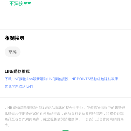
不漏接❤❤
相關搜尋
草編
LINE購物推薦
下載LINE購物App
最新活動
LINE購物護照
LINE POINTS點數紅包
賺點教學
常見問題
聯絡我們
LINE 購物是匯集購物情報與商品資訊的整合性平台，並依購物情報中的趨勢與
風格做合作網路商家的延伸商品推薦，商品資料更新會有時間差，請務必點擊
商品至各合作網路商家，確認現售價與購物條件，一切資訊以合作廠商網頁為
準。