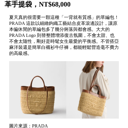
革手提袋，NT$68,000
夏天真的很需要一顆這種「一背就有質感」的草編包！
PRADA 這款以細緻鉤織工藝結合皮革滾邊設計，讓原
本偏休閒的草編包多了幾分俐落與都會感。大大的
PRADA Logo 則替整體增添復古氛圍，不會太甜、也
不會太隨性，剛好是時髦女生最愛的平衡感。不管搭亞
麻洋裝還是簡單白襯衫牛仔褲，都能輕鬆營造毫不費力
的高級感。
圖片來源：PRADA