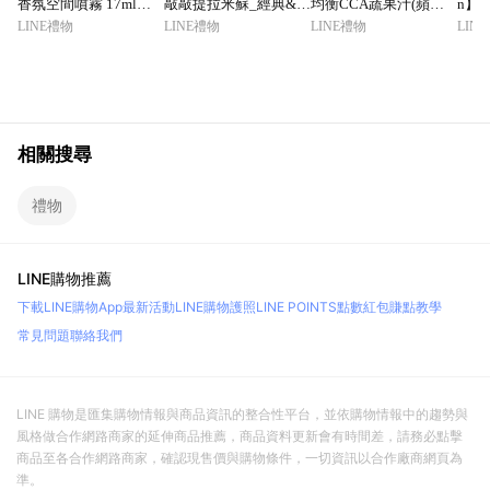
香氛空間噴霧 17ml｜
敲敲提拉米蘇_經典&開
均衡CCA蔬果汁(蘋果/
n】
日本人氣款 伊勢神宮靈
心果&草莓&餅乾牛奶_
胡蘿蔔/ 高麗菜) (吸嘴
精華
LINE禮物
LINE禮物
LINE禮物
LIN
感｜好人緣
口味任選(1入組)_蛋糕_
裝)
巧克力_生日禮物_金牛
座生日快樂_母親節快
樂_不敲才心碎💔
相關搜尋
禮物
LINE購物推薦
下載LINE購物App
最新活動
LINE購物護照
LINE POINTS點數紅包
賺點教學
常見問題
聯絡我們
LINE 購物是匯集購物情報與商品資訊的整合性平台，並依購物情報中的趨勢與
風格做合作網路商家的延伸商品推薦，商品資料更新會有時間差，請務必點擊
商品至各合作網路商家，確認現售價與購物條件，一切資訊以合作廠商網頁為
準。