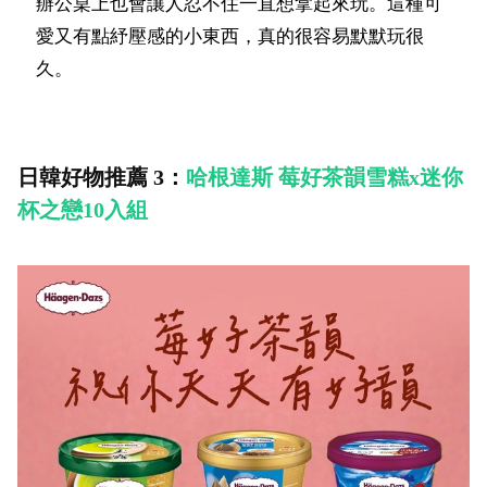
辦公桌上也會讓人忍不住一直想拿起來玩。這種可
愛又有點紓壓感的小東西，真的很容易默默玩很
久。
日韓好物推薦 3：
哈根達斯 莓好茶韻雪糕x迷你
杯之戀10入組