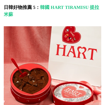
仔鑰匙圈 男朋友生日禮
日韓好物推薦 5：
韓國 HART TIRAMISU 提拉
物 女友送禮 兒童禮物
米蘇