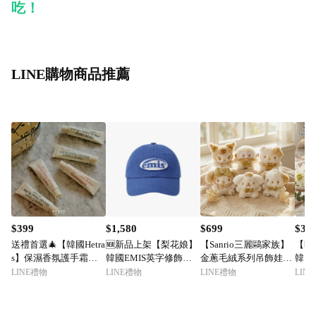
吃！
LINE購物商品推薦
$399
$1,580
$699
$36
送禮首選🎄【韓國Hetra
🆕新品上架【梨花娘】
【Sanrio三麗鷗家族】
【韓國
s】保濕香氛護手霜｜
韓國EMIS英字修飾臉
金蔥毛絨系列吊飾娃娃
韓國R
🎁收禮人自選香｜生日
型復古橢圓標章棒球帽
正版韓國限定款 美樂蒂
香氛
LINE禮物
LINE禮物
LINE禮物
LIN
禮物 情人節禮物
(11色)(預購於下單後2-
大耳狗 庫洛米 帕恰狗
2入
3禮拜到貨)
凱蒂貓hello kitty 布丁
熱銷
狗 人魚漢頓絨毛娃娃公
禮盒