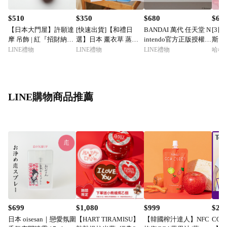
$510
$350
$680
$69
【日本大門屋】許願達
[快速出貨]【和禮日
BANDAI 萬代 任天堂 N
[3
摩 吊飾 | 紅『招財納
選】日本 薰衣草 蒸氣
intendo官方正版授權
斯】
福』七福神
熱敷眼罩 五片裝 天然
皮克敏Pikmin∞無限拔
你杯
LINE禮物
LINE禮物
LINE禮物
哈根達
精油｜生日・3C族救
拔皮克敏Lite盲盒療癒
到家
星・旅行必備
舒壓解壓減壓神器辦公
室擺件隨身包包掛件 母
親節禮物 告白禮物 女
LINE購物商品推薦
生送禮 生日禮物 520禮
物
$699
$1,080
$999
$24
日本 oisesan｜戀愛氛圍
【HART TIRAMISU】
【韓國榨汁達人】NFC
CORT