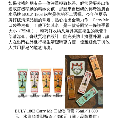
如果收禮的朋友是一位注重極致乾淨、經常需要外出旅
遊或搭機移動的精緻女孩，那麼來自巴黎的傳奇護膚香
水品牌 BULY 1803 絕對是你的不二選擇。今年仲夏品
牌打破清潔品類的常規，貼心推出全新力作「Carry Me
口袋香皂膏」！他正如其名，是一款等同於一條護手霜
大小（75ML）、輕巧好收納又兼具高度衛生的軟管手
部清潔膏。膏狀質地在設計上能完美防止擠壓外漏，讓
人在出門在外進行衛生清潔時更方便，優雅避免了與他
人共用肥皂的尷尬情境。
BULY 1803 Carry Me 口袋香皂膏 75ml／1,600
元、水龍頭造型瓶蓋／350元（圖／品牌提供）