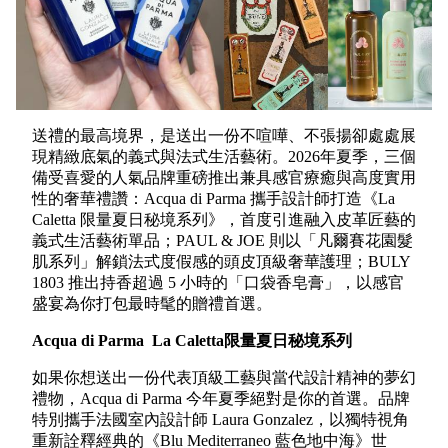
送禮的最高境界，是送出一份不喧嘩、不張揚卻處處展
現精緻底氣的義式與法式生活藝術。2026年夏季，三個
備受喜愛的人氣品牌重磅推出兼具感官療癒與高度實用
性的奢華禮讚：Acqua di Parma 攜手設計師打造《La
Caletta 限量夏日秘境系列》，首度引進融入皮革匠藝的
義式生活藝術單品；PAUL & JOE 則以「凡爾賽花園髮
肌系列」解鎖法式度假感的頭皮頂級奢華護理；BULY
1803 推出持香超過 5 小時的「口袋香皂膏」，以感官
盛宴為你打包最時髦的贈禮首選。
Acqua di Parma La Caletta限量夏日秘境系列
如果你想送出一份代表頂級工藝與當代設計精神的夢幻
禮物，Acqua di Parma 今年夏季絕對是你的首選。品牌
特別攜手法國室內設計師 Laura Gonzalez，以獨特視角
重新詮釋經典的《Blu Mediterraneo 藍色地中海》世