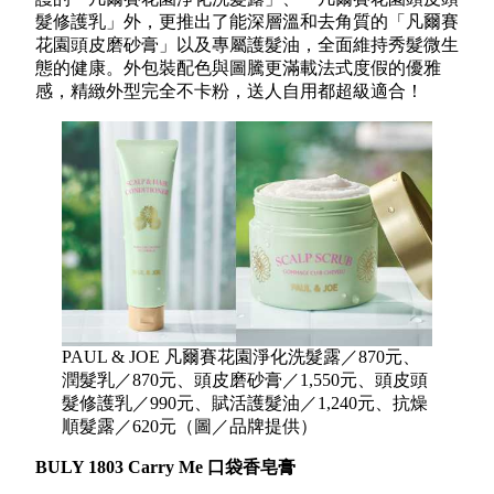
髮修護乳」外，更推出了能深層溫和去角質的「凡爾賽
花園頭皮磨砂膏」以及專屬護髮油，全面維持秀髮微生
態的健康。外包裝配色與圖騰更滿載法式度假的優雅
感，精緻外型完全不卡粉，送人自用都超級適合！
PAUL & JOE 凡爾賽花園淨化洗髮露／870元、
潤髮乳／870元、頭皮磨砂膏／1,550元、頭皮頭
髮修護乳／990元、賦活護髮油／1,240元、抗燥
順髮露／620元（圖／品牌提供）
BULY 1803 Carry Me 口袋香皂膏