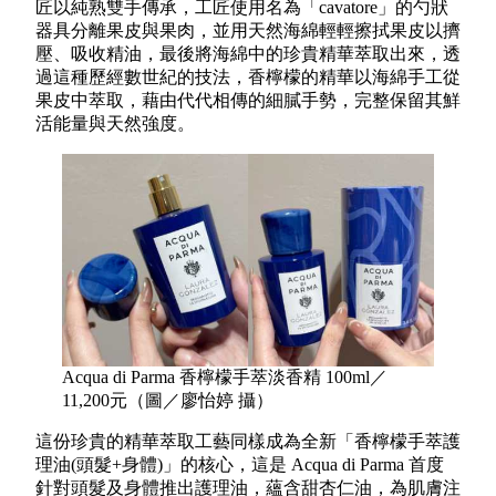
匠以純熟雙手傳承，工匠使用名為「cavatore」的勺狀
器具分離果皮與果肉，並用天然海綿輕輕擦拭果皮以擠
壓、吸收精油，最後將海綿中的珍貴精華萃取出來，透
過這種歷經數世紀的技法，香檸檬的精華以海綿手工從
果皮中萃取，藉由代代相傳的細膩手勢，完整保留其鮮
活能量與天然強度。
Acqua di Parma 香檸檬手萃淡香精 100ml／
11,200元（圖／廖怡婷 攝）
這份珍貴的精華萃取工藝同樣成為全新「香檸檬手萃護
理油(頭髮+身體)」的核心，這是 Acqua di Parma 首度
針對頭髮及身體推出護理油，蘊含甜杏仁油，為肌膚注