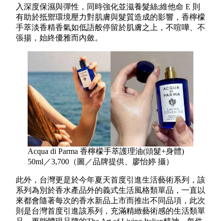
入深度保濕與彈性，同時強化並滋養髮絲;維他命 E 則
有助於抵禦環境壓力對肌膚與髮質造成的影響，香檸檬
手萃淡香精香氣如低語般停留於肌膚之上，不喧嘩、不
張揚，始終優雅而內斂。
Acqua di Parma 香檸檬手萃護理油(頭髮+身體)
50ml／3,700（圖／品牌提供、廖怡婷 攝）
此外，台灣更是於今年夏天首度引進生活藝術系列，該
系列為別於香水產品外的義式生活風格類單品，一直以
來都會隨著每次的香水新品上市而推出不同品項，此次
則是台灣首度引進該系列，充滿精緻藝術感的生活類單