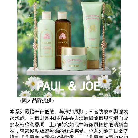
（圖／品牌提供）
本系列嚴格奉行低敏、無添加原則，不含防腐劑與強效
起泡劑。香氣則是由柑橘果香與清新綠葉氣息交織而成
的花植綠意香調，上頭時宛如地中海微風輕拂般清新自
在，帶來極度放鬆療癒的舒適感受。全系列除了日常洗
護的「凡爾賽花園淨化洗髮露」、「凡爾賽花園頭皮頭