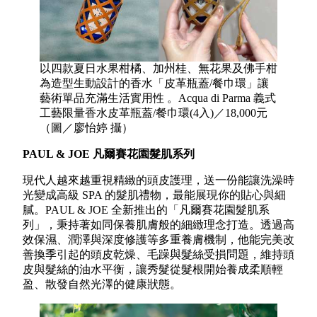
以四款夏日水果柑橘、加州桂、無花果及佛手柑
為造型生動設計的香水「皮革瓶蓋/餐巾環」讓
藝術單品充滿生活實用性 。Acqua di Parma 義式
工藝限量香水皮革瓶蓋/餐巾環(4入)／18,000元
（圖／廖怡婷 攝）
PAUL & JOE 凡爾賽花園髮肌系列
現代人越來越重視精緻的頭皮護理，送一份能讓洗澡時
光變成高級 SPA 的髮肌禮物，最能展現你的貼心與細
膩。PAUL & JOE 全新推出的「凡爾賽花園髮肌系
列」，秉持著如同保養肌膚般的細緻理念打造。透過高
效保濕、潤澤與深度修護等多重養膚機制，他能完美改
善換季引起的頭皮乾燥、毛躁與髮絲受損問題，維持頭
皮與髮絲的油水平衡，讓秀髮從髮根開始養成柔順輕
盈、散發自然光澤的健康狀態。