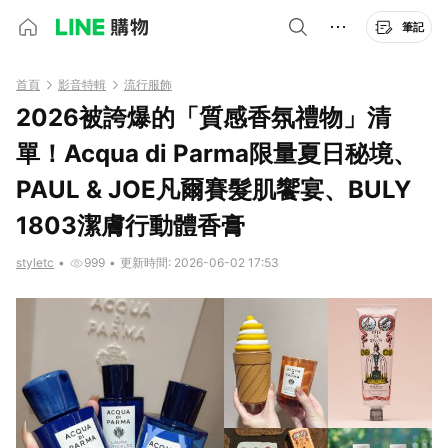
筆記
首頁
影音特輯
流行服飾
2026被誇爆的「質感香氛禮物」清
單！Acqua di Parma限量夏日秘境、
PAUL & JOE凡爾賽髮肌饗宴、BULY
1803潔膚行動體香膏
styletc
•
999
•
更新時間: 2026-06-02 17:53