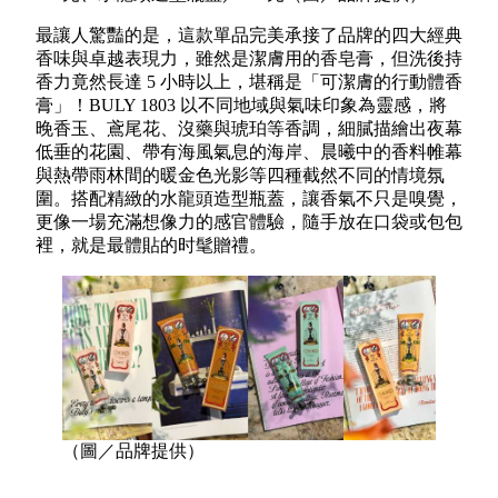
最讓人驚豔的是，這款單品完美承接了品牌的四大經典
香味與卓越表現力，雖然是潔膚用的香皂膏，但洗後持
香力竟然長達 5 小時以上，堪稱是「可潔膚的行動體香
膏」！BULY 1803 以不同地域與氣味印象為靈感，將
晚香玉、鳶尾花、沒藥與琥珀等香調，細膩描繪出夜幕
低垂的花園、帶有海風氣息的海岸、晨曦中的香料帷幕
與熱帶雨林間的暖金色光影等四種截然不同的情境氛
圍。搭配精緻的水龍頭造型瓶蓋，讓香氣不只是嗅覺，
更像一場充滿想像力的感官體驗，隨手放在口袋或包包
裡，就是最體貼的时髦贈禮。
（圖／品牌提供）