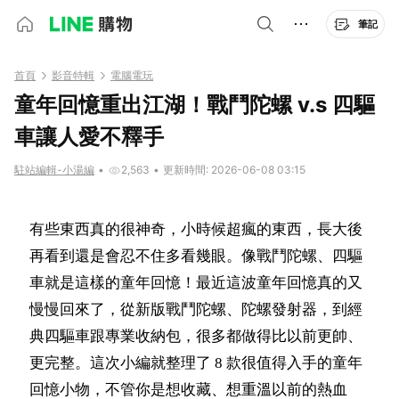
筆記
首頁
影音特輯
電腦電玩
童年回憶重出江湖！戰鬥陀螺 v.s 四驅
車讓人愛不釋手
駐站編輯-小湯編
•
2,563
•
更新時間: 2026-06-08 03:15
有些東西真的很神奇，小時候超瘋的東西，長大後
再看到還是會忍不住多看幾眼。像戰鬥陀螺、四驅
車就是這樣的童年回憶！最近這波童年回憶真的又
慢慢回來了，從新版戰鬥陀螺、陀螺發射器，到經
典四驅車跟專業收納包，很多都做得比以前更帥、
更完整。這次小編就整理了 8 款很值得入手的童年
回憶小物，不管你是想收藏、想重溫以前的熱血