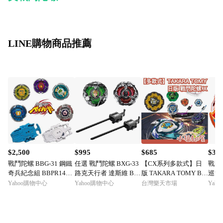
LINE購物商品推薦
$2,500
$995
$685
$35
戰鬥陀螺 BBG-31 鋼鐵
任選 戰鬥陀螺 BXG-33
【CX系列多款式】日
戰鬥陀
奇兵紀念組 BBPR1446
路克天行者 達斯維 BE
版 TAKARA TOMY BE
巡戈邪
7 BEYBLADE TAKARA
YBLADE X
YBLADE X 戰鬥陀螺
系列 
Yahoo購物中心
Yahoo購物中心
台灣樂天市場
Yah
TOMY
陀螺 對戰 發射器 入門
ARA
補充 隨機【小福部屋】