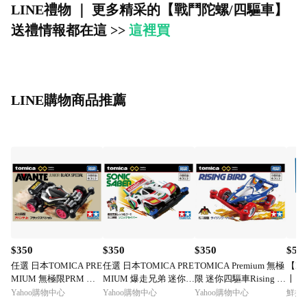
LINE禮物 ｜ 更多精采的【戰鬥陀螺/四驅車】
送禮情報都在這 >>
這裡買
LINE購物商品推薦
$350
$350
$350
$55
任選 日本TOMICA PRE
任選 日本TOMICA PRE
TOMICA Premium 無極
【L
MIUM 無極限PRM 迷
MIUM 爆走兄弟 迷你四
限 迷你四驅車Rising Bi
〡 6
你四驅車(黑) 特別版 T
驅車 音速戰神 Sonic Sa
rd TM99554
地四驅
Yahoo購物中心
Yahoo購物中心
Yahoo購物中心
鮮拾
M92687
ber TM91569
4x4 