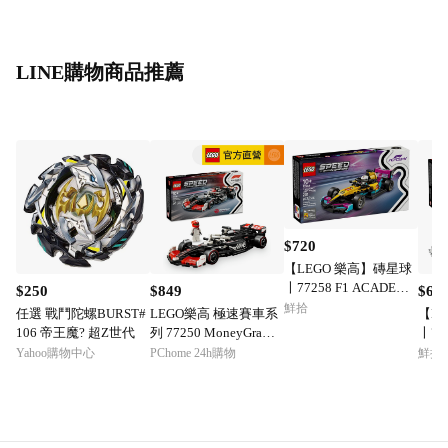
LINE購物商品推薦
$720
【LEGO 樂高】磚星球
〡77258 F1 ACADEMY
$250
$849
$67
™ LEGO® 賽車
鮮拾
任選 戰鬥陀螺BURST#
LEGO樂高 極速賽車系
【L
106 帝王魔? 超Z世代
列 77250 MoneyGram H
〡77
aas F1Team VF-24 賽車
迪Rev
Yahoo購物中心
PChome 24h購物
鮮拾