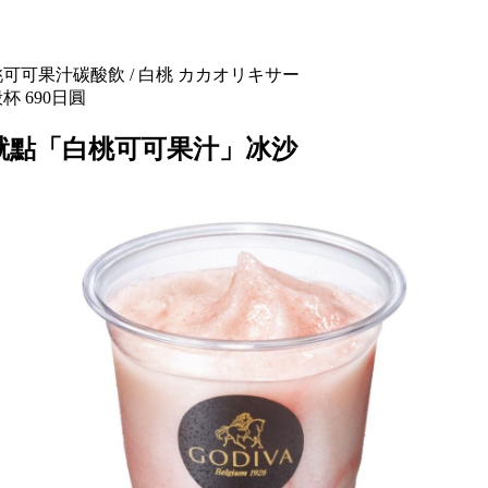
可可果汁碳酸飲 / 白桃 カカオリキサー
 690日圓
就點「白桃可可果汁」冰沙