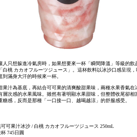
讓人只想躲進冷氣房時，如果想要來一杯「瞬間降溫」等級的飲
「白桃 カカオフルーツジュース」。這杯飲料以冰沙口感呈現，
逛到滿身大汗的時候來一杯。
甜果汁為基底，再結合可可果的清爽酸甜果味，兩種水果香氣在
有層次感的水果風味。雖然有著明顯水果甜味，但整體收尾卻相
重糖感，反而是那種「一口接一口、越喝越涼」的舒服感受。
可可果汁冰沙 / 白桃 カカオフルーツジュース 250mL
 745日圓