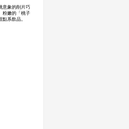
桃意象的削片巧
。粉嫩的「桃子
甜點系飲品。