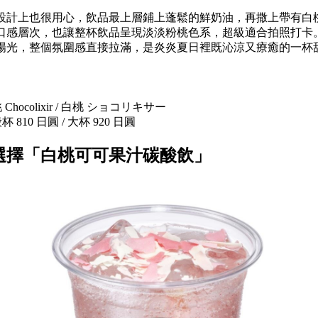
設計上也很用心，飲品最上層鋪上蓬鬆的鮮奶油，再撒上帶有白
口感層次，也讓整杯飲品呈現淡淡粉桃色系，超級適合拍照打卡
陽光，整個氛圍感直接拉滿，是炎炎夏日裡既沁涼又療癒的一杯
hocolixir / 白桃 ショコリキサー
810 日圓 / 大杯 920 日圓
選擇「白桃可可果汁碳酸飲」