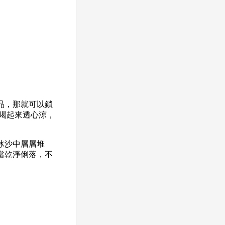
品，那就可以鎖
喝起來透心涼，
冰沙中層層堆
當乾淨俐落，不