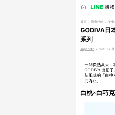
首頁
影音特輯
美食
GODIVA
系列
Japaholic
•
319
•
發
一到炎熱夏天，
GODIVA 
新風味的「白桃 C
完為止。
白桃×白巧