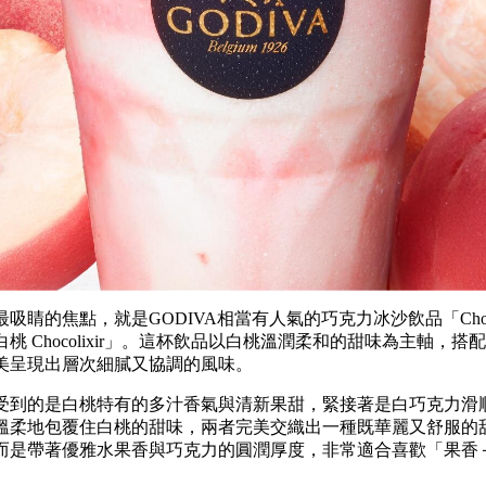
吸睛的焦點，就是GODIVA相當有人氣的巧克力冰沙飲品「Chocol
桃 Chocolixir」。這杯飲品以白桃溫潤柔和的甜味為主軸，
美呈現出層次細膩又協調的風味。
受到的是白桃特有的多汁香氣與清新果甜，緊接著是白巧克力滑
溫柔地包覆住白桃的甜味，兩者完美交織出一種既華麗又舒服的
而是帶著優雅水果香與巧克力的圓潤厚度，非常適合喜歡「果香