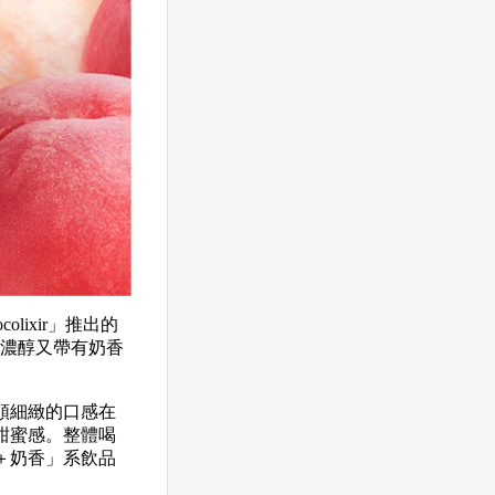
ixir」推出的
搭配濃醇又帶有奶香
順細緻的口感在
甜蜜感。整體喝
＋奶香」系飲品