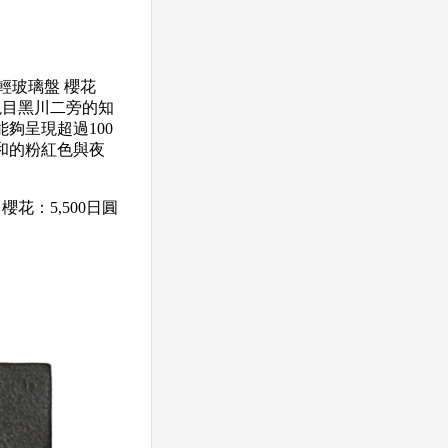
輕玻璃盤 櫻花
現目黑川二旁的知
夠呈現超過100
和的粉紅色與夜
櫻花：5,500日圓