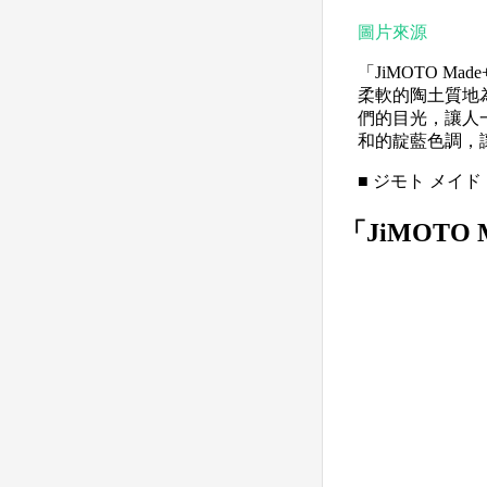
圖片來源
「JiMOTO M
柔軟的陶土質地
們的目光，讓人
和的靛藍色調，
■ ジモト メイド
「JiMOTO