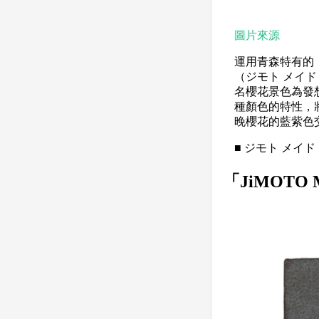
圖片來源
運用青森特有的「
（ジモト メイド
名櫻花景色為發
種顏色的特性，
晚櫻花的藍紫色
■ ジモト メイド
「JiMOTO