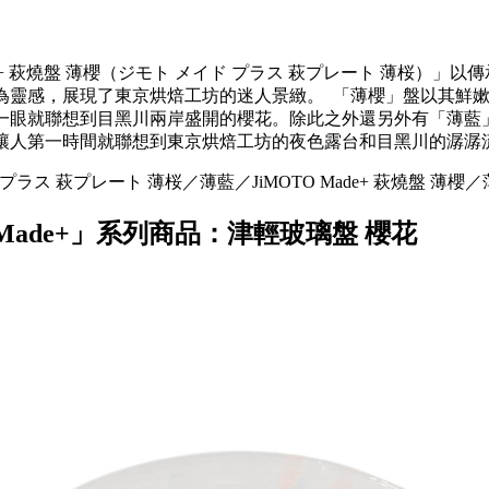
ade+ 萩燒盤 薄櫻（ジモト メイド プラス 萩プレート 薄桜）」以
為靈感，展現了東京烘焙工坊的迷人景緻。 「薄櫻」盤以其鮮
一眼就聯想到目黑川兩岸盛開的櫻花。除此之外還另外有「薄藍
讓人第一時間就聯想到東京烘焙工坊的夜色露台和目黑川的潺潺
 プラス 萩プレート 薄桜／薄藍／JiMOTO Made+ 萩燒盤 薄櫻／
 Made+」系列商品：津輕玻璃盤 櫻花