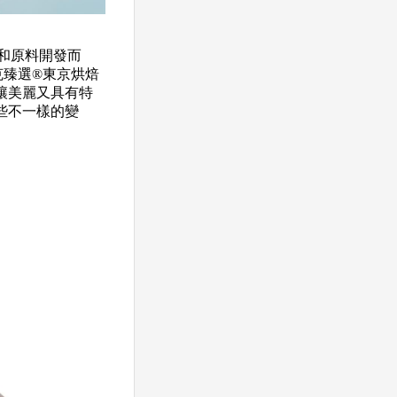
藝和原料開發而
克臻選®東京烘焙
讓美麗又具有特
些不一樣的變