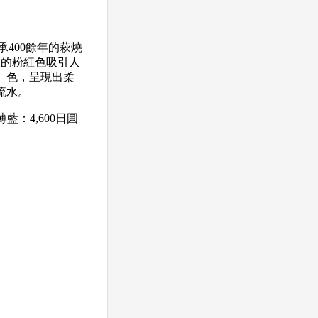
傳承400餘年的萩燒
嫰的粉紅色吸引人
」色，呈現出柔
流水。
薄藍：4,600日圓