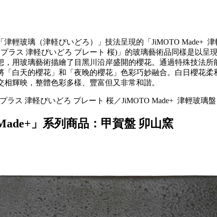
津輕玻璃（津軽びいどろ）」技法呈現的「JiMOTO Made+ 津
 プラス 津軽びいどろ プレート 桜)」的玻璃藝術品同樣是以呈
想，用玻璃藝術描繪了目黑川沿岸盛開的櫻花。通過特殊技法所能
將「白天的櫻花」和「夜晚的櫻花」色彩巧妙融合。白日櫻花柔
交相輝映，整體色彩多樣、豐富但又非常和諧。
 プラス 津軽びいどろ プレート 桜／JiMOTO Made+ 津輕玻璃盤 
 Made+」系列商品：甲賀盤 卯山窯