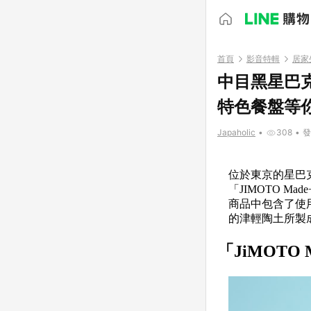
首頁
影音特輯
居家
中目黑星巴克
特色餐盤等
Japaholic
•
308
•
發
位於東京的星巴克臻
「JIMOTO 
商品中包含了使
的津輕陶土所製成
「JiMOTO