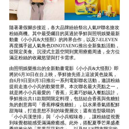
隨著暑假腳步接近，各大品牌紛紛祭出人氣IP聯名搶攻
粉絲商機。其中最受矚目的莫過於爭鮮與照明娛樂最新
動畫《小小兵&大怪獸》的跨界合作，以及7-ELEVEN
再度攜手超人氣角色DINOTAENG推出全新集點活動，
從限定美食、沉浸式主題空間到實用療癒周邊，全方位
滿足粉絲的收藏慾望與打卡需求。
由照明娛樂推出的全新動畫電影《小小兵&大怪獸》即
將於6月30日在台上映，爭鮮搶先搭上這波黃色旋風，
自6月9日至8月3日推出一系列電影聯名活動，邀請粉絲
提前走進小小兵的歡樂世界。本次聯名最大亮點之一，
就是將小小兵最愛的「香蕉」元素巧妙融入餐點設計，
爭鮮推出共11款期間限定料理，包括結合香蕉與焦糖鮭
魚的創意壽司「香蕉檸檬焦糖鮭」，以水果香氣搭配鮮
甜海味，打造意想不到的味覺層次；還有造型吸睛的
「小小兵漢堡排」與「小小兵蝦味卷」，讓粉絲從視覺
到味覺都能感受滿滿療癒感。此外，搭配夏季芒果盛產
季節推出的「芒果莎莎和牛」，以及PLUS門市限定的