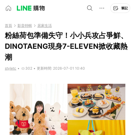
筆記
首頁
影音特輯
居家生活
粉絲荷包準備失守！小小兵攻占爭鮮、
DINOTAENG現身7-ELEVEN掀收藏熱
潮
styletc
•
302
•
更新時間: 2026-07-01 10:40