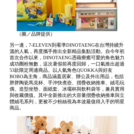
（圖／品牌提供）
另一邊，7-ELEVEN則看準DINOTAENG在台灣持續升
溫的人氣，再度攜手推出全新精品集點活動。自今年初
首次合作以來，DINOTAENG憑藉療癒可愛的角色魅力
成功圈粉無數，這次暑假前再度回歸，一口氣推出超過
53款限定周邊商品。以人氣角色QUOKKA與好友
BOBO為主角，商品涵蓋居家、辦公及外出用品，包括
胖胖陶瓷馬克杯、手沖快煮壺、摺疊收納推車、絨毛玩
偶、造型坐墊、面紙套、冰壩杯與飲料袋等，兼具實用
與收藏價值。其中全新推出的大容量摺疊收納推車與立
體絨毛系列，更被不少粉絲視為本波最值得入手的明星
商品。