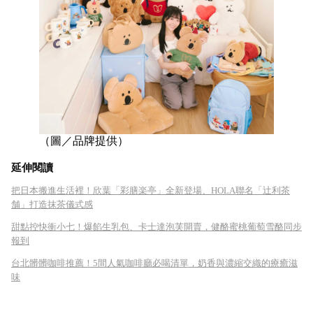
（圖／品牌提供）
延伸閱讀
把日本搬進生活裡！欣葉「彩膳楽亭」全新登場、HOLA聯名「辻利茶
舗」打造抹茶儀式感
甜點控快衝小七！爆餡生乳包、卡士達泡芙開賣，健酪蜜桃葡萄雪酪同步
報到
台北髒髒咖啡推薦！5間人氣咖啡廳必喝清單，奶香與濃縮交織的療癒滋
味