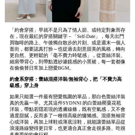
「約會穿搭」早就不是只為了情人節、或特定對象而存
在，現在最紅的穿搭關鍵字－「Self-Date」，每天出門
買咖啡的路上、午後獨自散步的片刻、或是週末一個人
逛街，都要認真打扮～也從過去刻意甜美的風格，轉向
更自然、更輕鬆的「毫不費力時髦感」，從蕾絲洋裝、
細肩帶背心，到帶點透紗濾鏡感的小黑裙，每一套都像
在偷偷替日常加上戀愛BGM。
約會系穿搭：蕾絲混搭洋裝/
無袖背心，把「不費力高
級感」穿上身
如果只能選一件最有戀愛氛圍的單品，那白色蕾絲洋裝
真的先贏一半。尤其這件SYDNNI 的白蕾絲罌粟花苞
洋裝，帶點若隱若現的透膚線條，既有空氣感，又不會
過度甜膩，反而多了一種很高級的慵懶感。混搭無袖背
心或洋裝，再加上球鞋或薄底涼鞋，就能讓蕾絲單品從
浪漫路線變得更日常，也更適合真正會走很多路、吃很
多東西的約會行程。