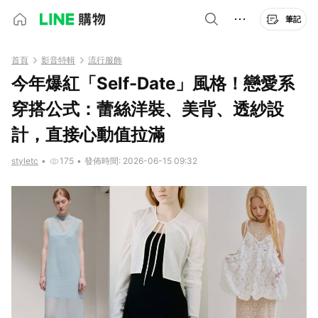
筆記
首頁
影音特輯
流行服飾
今年爆紅「Self-Date」風格！戀愛系
穿搭公式：蕾絲洋裝、美背、透紗設
計，直接心動值拉滿
styletc
•
175
•
發佈時間: 2026-06-15 09:32