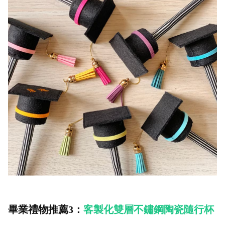
畢業禮物推薦3：
客製化雙層不鏽鋼陶瓷隨行杯