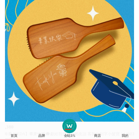
$1,380
【肯夢AVEDA】畢業快樂🎓獻給我們真摯的友誼 客製化刻字小髮寶｜LINE禮
首頁
品牌
全站3%
商店
我的