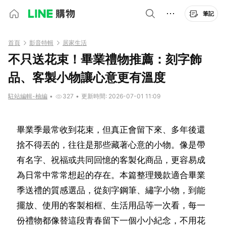
筆記
首頁
影音特輯
居家生活
不只送花束！畢業禮物推薦：刻字飾
品、客製小物讓心意更有溫度
駐站編輯-柚編
•
327
•
更新時間: 2026-07-01 11:09
畢業季最常收到花束，但真正會留下來、多年後還
捨不得丟的，往往是那些藏著心意的小物。像是帶
有名字、祝福或共同回憶的客製化商品，更容易成
為日常中常常想起的存在。本篇整理幾款適合畢業
季送禮的質感選品，從刻字鋼筆、繡字小物，到能
擺放、使用的客製相框、生活用品等一次看，每一
份禮物都像替這段青春留下一個小小紀念，不用花