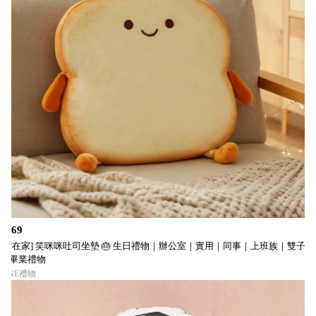
$569
[窩在家] 笑咪咪吐司坐墊 🎂 生日禮物｜辦公室｜實用｜同事｜上班族｜雙子座
｜畢業禮物
LINE禮物