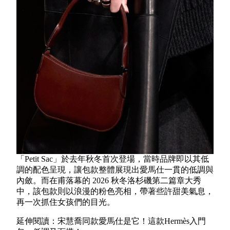
「Petit Sac」於去年秋冬首次登場，當時品牌即以其低
調的配色呈現，讓包款整體展現出愛馬仕一貫的低調與
內斂。而在甫落幕的 2026 秋冬洛杉磯第二篇章大秀
中，該包款則以浪漫的粉色亮相，帶著些許甜美氣息，
再一次抓住女孩們的目光。
延伸閱讀：宋慧喬同款愛馬仕是它！這款Hermès入門