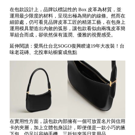
在包款設計上，品牌以標誌性的 Box 皮革為材質，並
運用最少限度的材料，呈現出極為簡約的線條。然而在
細節處，仍可看見品牌皮革工匠的精湛工藝，在包身上
運用模具塑造出內斂的弧形，讓包款看似由兩塊皮革簡
單組合而成，卻依然保有溫潤、優雅的視覺感受。
延伸閱讀：愛馬仕台北SOGO復興睽違19年大改裝！台
味老花磚、北投車站櫥窗成焦點
在實用性方面，該包款內部擁有一個可放置名片與信用
卡的夾層，加上立體包身設計，即便僅是一款小巧的腋
下包，仍足以容納手機、三折短夾等日常用品。