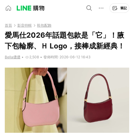
筆記
首頁
影音特輯
鞋包配飾
愛馬仕2026年話題包款是「它」！腋
下包輪廓、Ｈ Logo，接棒成新經典！
Bella儂儂
•
2,508
•
發佈時間: 2026-06-12 16:43