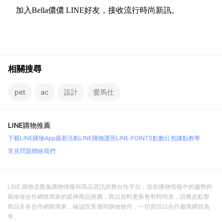
加入
Bella儂儂 LINE好友
，接收流行時尚新訊。
相關搜尋
pet
ac
設計
愛馬仕
LINE購物推薦
下載LINE購物App
最新活動
LINE購物護照
LINE POINTS點數紅包
賺點教學
常見問題
聯絡我們
LINE 購物是匯集購物情報與商品資訊的整合性平台，並依購物情報中的趨勢與
風格做合作網路商家的延伸商品推薦，商品資料更新會有時間差，請務必點擊
商品至各合作網路商家，確認現售價與購物條件，一切資訊以合作廠商網頁為
準。