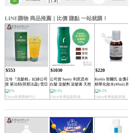
LINE購物 商品推薦｜比價 賺點 一站就購！
$553
$1030
$220
立坽『洗髮精』紀緯公司
公司貨 Sastty 利尻昆布
Kiehls 契爾氏 金盞花
貨 萊法耶(荷那法蕊) 雪亞
白髮 染髮劑 染髮膏 天然
精華化妝水(40ml) 胖胖.
脂極緻髮浴...
...
1%
0.5%
0.5%
Yahoo奇摩購物中心
Yahoo奇摩超級商城
Yahoo奇摩超級商城