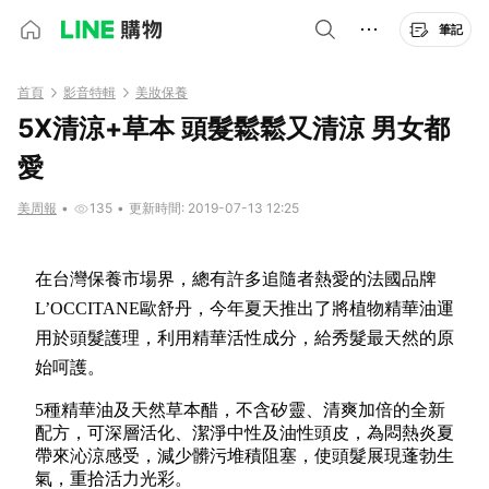
筆記
首頁
影音特輯
美妝保養
5X清涼+草本 頭髮鬆鬆又清涼 男女都
愛
美周報
•
135
•
更新時間: 2019-07-13 12:25
在台灣保養市場界，總有許多追隨者熱愛的法國品牌
L’OCCITANE歐舒丹，今年夏天推出了將植物精華油運
用於頭髮護理，利用精華活性成分，給秀髮最天然的原
始呵護。
5種精華油及天然草本醋，不含矽靈、清爽加倍的全新
配方，可深層活化、潔淨中性及油性頭皮，為悶熱炎夏
帶來沁涼感受，減少髒污堆積阻塞，使頭髮展現蓬勃生
氣，重拾活力光彩。