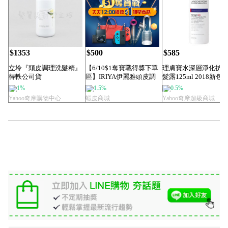
$1353
$500
$585
立坽『頭皮調理洗髮精』
【6/10$1奪寶戰得獎下單
理膚寶水深層淨化抗
得軼公司貨
區】IRIYA伊麗雅頭皮調
髮露125ml 2018新包
z.one《simply ...
理養髮...
1%
1.5%
0.5%
Yahoo奇摩購物中心
蝦皮商城
Yahoo奇摩超級商城