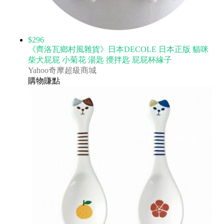
$296
《齊洛瓦鄉村風雜貨》日本DECOLE 日本正版 貓咪
柴犬屁屁 小菊花 湯匙 攪拌匙 屁屁杯緣子
Yahoo奇摩超級商城
購物賺點