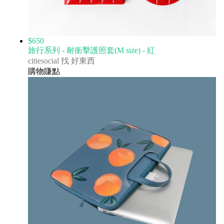
$650
旅行系列 - 耐衝擊護照套(M size) - 紅
citiesocial 找 好東西
購物賺點