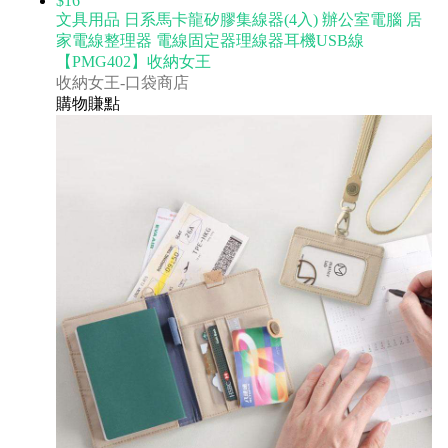
$16
文具用品 日系馬卡龍矽膠集線器(4入) 辦公室電腦 居
家電線整理器 電線固定器理線器耳機USB線
【PMG402】收納女王
收納女王-口袋商店
購物賺點