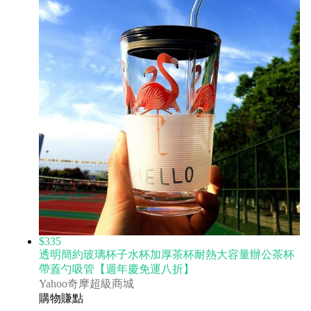
$335
透明簡約玻璃杯子水杯加厚茶杯耐熱大容量辦公茶杯
帶蓋勺吸管【週年慶免運八折】
Yahoo奇摩超級商城
購物賺點