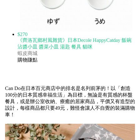
$270
《齊洛瓦鄉村風雜貨》日本Decole HappyCatday 飯碗
沾醬小皿 醬菜小皿 湯匙 餐具 貓咪
蝦皮商城
購物賺點
Can Do在日本百元商店中的排名是名列前茅的！以
「創造
100分的日本質感幸福生活」
為目標
，無論是有質感的杯盤
餐具
，或是辦公室收納、療癒的居家商品
，平價又有造型的
設計，每樣商品都只要49元，難怪會讓人不自覺的裝滿購物
車！