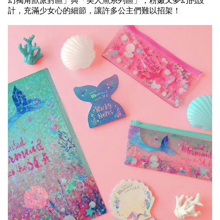
幻獨角獸派對區」
與
「美人魚系列區」
，
粉嫩又夢幻的設
計，充滿少女心的細節，讓許多公主們難以招架！