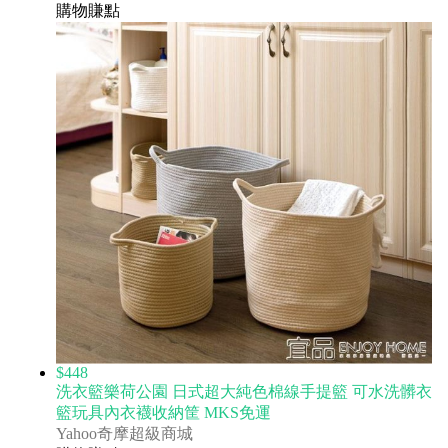
購物賺點
$448
洗衣籃樂荷公園 日式超大純色棉線手提籃 可水洗髒衣
籃玩具內衣襪收納筐 MKS免運
Yahoo奇摩超級商城