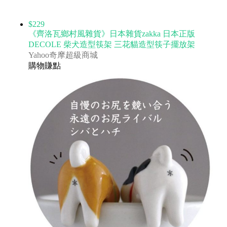
$229
《齊洛瓦鄉村風雜貨》日本雜貨zakka 日本正版
DECOLE 柴犬造型筷架 三花貓造型筷子擺放架
Yahoo奇摩超級商城
購物賺點