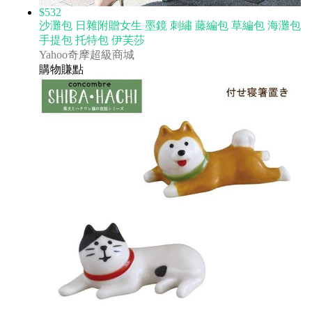
$532
沙灘包 日雜附贈女生 墨鏡 刺繡 藤編包 草編包 海灘包
手提包 托特包 伊芙莎
Yahoo奇摩超級商城
購物賺點