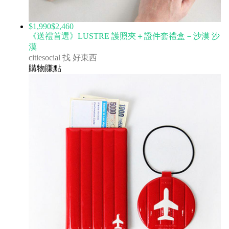
$1,990
$2,460
《送禮首選》LUSTRE 護照夾＋證件套禮盒－沙漠 沙
漠
citiesocial 找 好東西
購物賺點