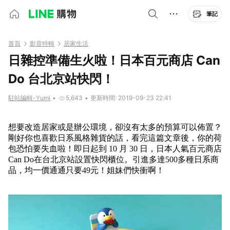
筆記
首頁
影音特輯
居家生活
日雜控準備生火啦！日本百元商店 Can
Do 台北京站快閃！
駐站編輯-Yumi
•
5,643
•
更新時間: 2019-09-23 22:41
想要改造居家或是辦公環境，卻沒有太多的預算可以佈置？
剛好你也喜歡日系風格雜貨的話，看完這篇文章後，你的荷
包恐怕要失血啦！即日起到 10 月 30 日，
日本人氣百元商店
Can Do在
台北京站
設置快閃櫃位。引進
多達500多種日系商
品
，
均一價通通只要49元
！姐妹們快衝啊！