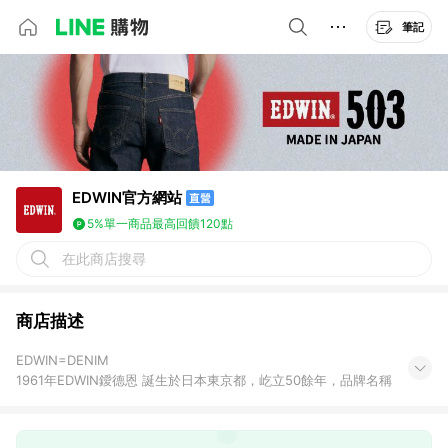
筆記
EDWIN官方網站
5%
單一商品最高回饋120點
在此商店搜尋
商店描述
EDWIN=DENIM
1961年EDWIN鑀德恩 誕生於日本東京都，屹立50餘年，品牌名稱
由英文單字DENIM字母變化排列而成，象徵對丹寧的熱情，並不斷
挑戰、突破丹寧一切可能，除了是全世界第一個由日本獨立製作的
丹寧布料的品牌，更首度嘗試以『液態氮』技術，於丹寧褲表面創