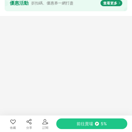
優惠活動
折扣碼、優惠券一網打盡
查看更多
造更自然的刷色與舒適的觸感，打造經典503褲款。
2013年於東京發表全球第一件具有360°全方位彈性機能丹寧褲
『迦績褲』，上市首月便於日本創下70萬件的驚人銷售紀錄，自此
奠定機能丹寧第一品牌的不敗地位。
前往賣場
5%
收藏
分享
訂閱