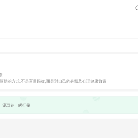
康
有幫助的方式,不是盲目跟從,而是對自己的身體及心理健康負責
還是未來的角度來看,
事很重要:
被身體吸收、有感。
、優惠券一網打盡
穩穩地待在妳身上。
長久的照顧方式。
給品,而是一份幫妳活得剛剛好的支持。