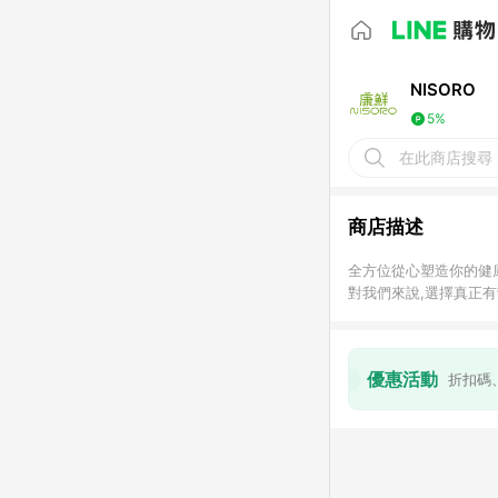
NISORO
5%
在此商店搜尋
商店描述
全方位從心塑造你的健
對我們來說,選擇真正
無論是從產品、生活、
NISORO一直相信三件
營養要補對,才能真正
優惠活動
折扣碼
身心要平衡,健康才會
對環境好,才是真正能
我們想做的,不只是補