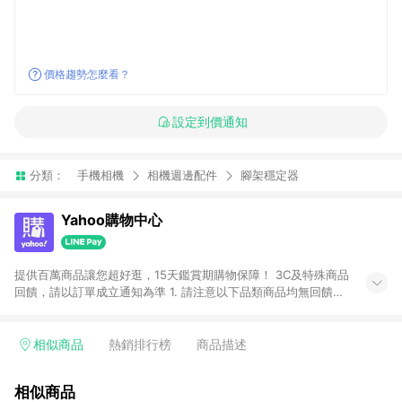
價格趨勢怎麼看？
設定到價通知
分類：
手機相機
相機週邊配件
腳架穩定器
Yahoo購物中心
提供百萬商品讓您超好逛，15天鑑賞期購物保障！ 3C及特殊商品
回饋，請以訂單成立通知為準 1. 請注意以下品類商品均無回饋：
-Apple相關商品/手機/票券/儲值金/虛擬點數 -黃金 (金幣 / 金條
/ 金元寶 /立體黃金 / 黃金擺飾 /黃金條塊) [2023/2/10起適用] -
電玩/遊戲/相機/單眼/鏡頭/拍立得 [2024/6/1起適用] -內接硬
相似商品
熱銷排行榜
商品描述
碟、外接硬碟、主機板/顯示卡[2026/5/18起適用] 2. 以下訂單將
不符合導購資格，亦不得使用點數紅包： - 點擊Yahoo奇摩APP
相似商品
的購回饋活動享Yahoo超贈點回饋者 - 購物中心商店之商品：商