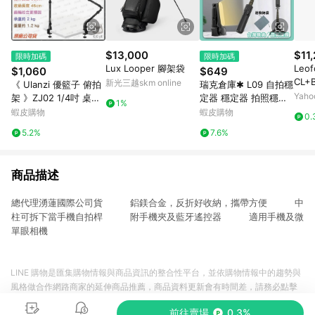
$13,000
$11
限時加碼
限時加碼
Lux Looper 腳架袋
Leo
$1,060
$649
CL+
新光三越skm online
《 Ulanzi 優籃子 俯拍
瑞克倉庫✱ L09 自拍穩
系列
Yah
架 》ZJ02 1/4吋 桌面
定器 穩定器 拍照穩定
1%
+油
夾 摺疊相機支架 多用
器 自拍棒 雲台 腳架 送
蝦皮購物
蝦皮購物
0.
理)
途支架 麥克風支架 桌
收納袋
5.2%
7.6%
上型支架
商品描述
總代理湧蓮國際公司貨 鋁鎂合金，反折好收納，攜帶方便 中
柱可拆下當手機自拍桿 附手機夾及藍牙遙控器 適用手機及微
單眼相機
LINE 購物是匯集購物情報與商品資訊的整合性平台，並依購物情報中的趨勢與
風格做合作網路商家的延伸商品推薦，商品資料更新會有時間差，請務必點擊
商品至各合作網路商家，確認現售價與購物條件，一切資訊以合作廠商網頁為
前往賣場
0.3%
準。