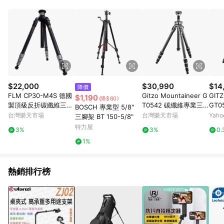
品賣場中有標示「商店」及顯示商店名稱者(指定活動店家除外)
3. 訂單回饋金額將扣除運費/購物金/超贈點/福利金/紅利折抵/折
價券等虛擬貨幣折抵 4. 大宗採購或批發轉賣不具回饋資格： 如
有相關事證認定您為大宗採購、批發轉賣而非最終消費使用者，
相關認定以Yahoo購物中心之認定為準
$22,000
$30,990
$14
降價
FLM CP30-M4S 德國
Gitzo Mountaineer G
GITZ
$1,190
(降$60)
製頂級反折碳纖維三腳
T0542 碳纖維專業三
GT0
BOSCH 專業型 5/8"
架 送原廠腳架袋 公司
腳架 0號腳 4節 公司貨
節三
台灣樂天市場
台灣樂天市場
Yah
三腳架 BT 150-5/8"
貨 ◎相機專家◎
◎相機專家◎
特力屋
3%
3%
0.
1%
熱銷排行榜