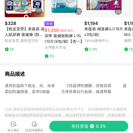
$328
$1,194
$1,
降價
【蝦皮直營】來復易 成
來復易 俐落褲(L)(18片
來復
$1,350
(降$180)
人紙尿褲 復健褲 (防漏
x3包/箱)
M/L 箱購 (褲型尿布/成
添寧 復健敢動褲 L-XL
安心/輕薄安心/超薄宛
人紙
蝦皮直營_最快當日到
Yahoo購物中心
嬌聯
(10片/6包/箱)【杏一】
如/長時間/俐落褲) 內
艦店
來復
台灣樂天市場
2%
0.3%
1
褲型紙尿褲 成人尿布
3%
尿墊
商品描述
適用於協助下能走、站、坐者 2倍超彈性腰圍，穿脫容易 超
柔貼防漏側邊，追求0側漏 方便長輩自行如廁，維護尊嚴
LINE 購物是匯集購物情報與商品資訊的整合性平台，並依購物情報中的趨勢與
風格做合作網路商家的延伸商品推薦，商品資料更新會有時間差，請務必點擊
商品至各合作網路商家，確認現售價與購物條件，一切資訊以合作廠商網頁為
前往賣場
0.3%
準。
加入筆記
設定到價通知