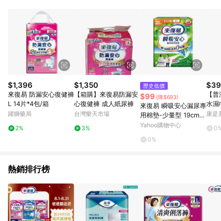
品賣場中有標示「商店」及顯示商店名稱者(指定活動店家除外)
3. 訂單回饋金額將扣除運費/購物金/超贈點/福利金/紅利折抵/折
價券等虛擬貨幣折抵 4. 大宗採購或批發轉賣不具回饋資格： 如
有相關事證認定您為大宗採購、批發轉賣而非最終消費使用者，
相關認定以Yahoo購物中心之認定為準
$1,396
$1,350
$39
歷史低價
來復易 防漏安心復健褲
【箱購】來復易防漏安
【普
$99
(降$693)
L 14片*4包/箱
心復健褲 成人紙尿褲
水濕
來復易 瞬吸安心漏尿專
身包
躍獅藥局
台灣樂天市場
康是美
用棉墊-少量型 19cm
(20cc/32片/包)【杏
Yahoo購物中心
2%
3%
0
一】
0%
熱銷排行榜