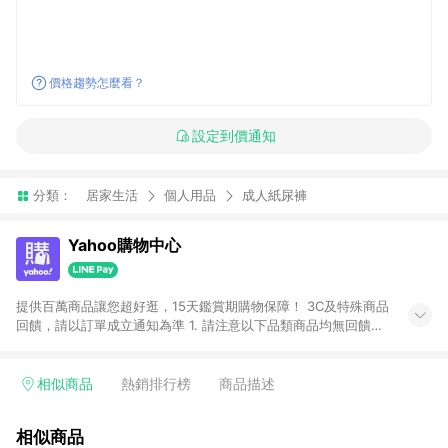
價格趨勢怎麼看？
設定到價通知
分類：
居家生活
個人用品
成人紙尿褲
Yahoo購物中心
提供百萬商品讓您超好逛，15天鑑賞期購物保障！ 3C及特殊商品
回饋，請以訂單成立通知為準 1. 請注意以下品類商品均無回饋：
-Apple相關商品/手機/票券/儲值金/虛擬點數 -黃金 (金幣 / 金條
/ 金元寶 /立體黃金 / 黃金擺飾 /黃金條塊) [2023/2/10起適用] -
電玩/遊戲/相機/單眼/鏡頭/拍立得 [2024/6/1起適用] -內接硬
相似商品
熱銷排行榜
商品描述
碟、外接硬碟、主機板/顯示卡[2026/5/18起適用] 2. 以下訂單將
不符合導購資格，亦不得使用點數紅包： - 點擊Yahoo奇摩APP
相似商品
的購回饋活動享Yahoo超贈點回饋者 - 購物中心商店之商品：商