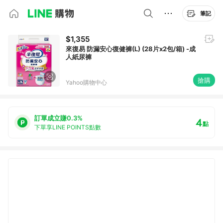
筆記
$1,355
來復易 防漏安心復健褲(L) (28片x2包/箱) -成
人紙尿褲
搶購
Yahoo購物中心
訂單成立賺0.3%
4
點
下單享LINE POINTS點數