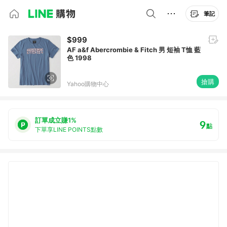
筆記
$999
AF a&f Abercrombie & Fitch 男 短袖 T恤 藍
色 1998
搶購
Yahoo購物中心
訂單成立賺1%
9
點
下單享LINE POINTS點數