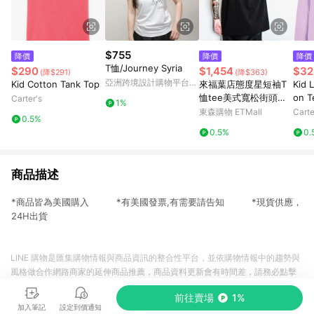
$755
降價
降價
降價
T恤/Journey Syria
$290
$1,454
$32
(降$291)
(降$363)
亞洲跨境設計購物平台
Kid Cotton Tank Top
來福葉店態度星短袖T
Kid 
Pinkoi
恤tee美式寬松街頭西
on T
Carter's
1%
海岸小領厚非潮牌逆潮
東森購物 ETMall
Carte
0.5%
流
0.5%
0.
商品描述
*商品皆為美國購入 *有美國發票,有需要請告知 *現貨供應，
24H出貨
LINE 購物是匯集購物情報與商品資訊的整合性平台，並依購物情報中的趨勢與
風格做合作網路商家的延伸商品推薦，商品資料更新會有時間差，請務必點擊
商品至各合作網路商家，確認現售價與購物條件，一切資訊以合作廠商網頁為
前往賣場
1%
準。
加入筆記
設定到價通知