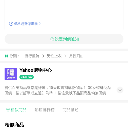
價格趨勢怎麼看？
設定到價通知
分類：
流行服飾
男性上衣
男性T恤
Yahoo購物中心
提供百萬商品讓您超好逛，15天鑑賞期購物保障！ 3C及特殊商品
回饋，請以訂單成立通知為準 1. 請注意以下品類商品均無回饋：
-Apple相關商品/手機/票券/儲值金/虛擬點數 -黃金 (金幣 / 金條
/ 金元寶 /立體黃金 / 黃金擺飾 /黃金條塊) [2023/2/10起適用] -
電玩/遊戲/相機/單眼/鏡頭/拍立得 [2024/6/1起適用] -內接硬
相似商品
熱銷排行榜
商品描述
碟、外接硬碟、主機板/顯示卡[2026/5/18起適用] 2. 以下訂單將
不符合導購資格，亦不得使用點數紅包： - 點擊Yahoo奇摩APP
相似商品
的購回饋活動享Yahoo超贈點回饋者 - 購物中心商店之商品：商