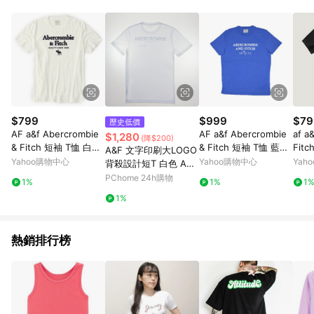
品賣場中有標示「商店」及顯示商店名稱者(指定活動店家除外)
3. 訂單回饋金額將扣除運費/購物金/超贈點/福利金/紅利折抵/折
價券等虛擬貨幣折抵 4. 大宗採購或批發轉賣不具回饋資格： 如
有相關事證認定您為大宗採購、批發轉賣而非最終消費使用者，
相關認定以Yahoo購物中心之認定為準
$799
$999
$79
歷史低價
AF a&f Abercrombie
AF a&f Abercrombie
af a
$1,280
(降$200)
& Fitch 短袖 T恤 白色
& Fitch 短袖 T恤 藍色
Fit
A&F 文字印刷大LOGO
1468
1231
9
Yahoo購物中心
Yahoo購物中心
Yah
背殺設計短T 白色 AF-
123-238-3051-100
PChome 24h購物
1%
1%
1
1%
熱銷排行榜