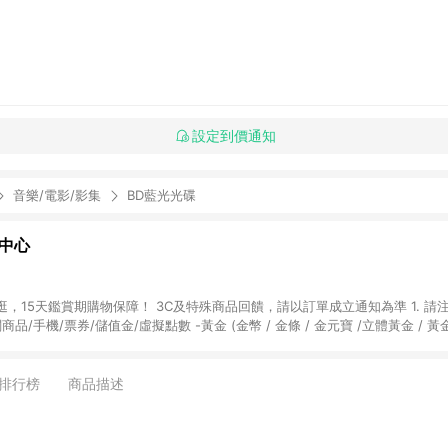
設定到價通知
音樂/電影/影集
BD藍光光碟
物中心
天鑑賞期購物保障！ 3C及特殊商品回饋，請以訂單成立通知為準 1. 請注意以下品類商品
關商品/手機/票券/儲值金/虛擬點數 -黃金 (金幣 / 金條 / 金元寶 /立體黃金 / 
] 2. 以下訂單將不符合導購資格，亦不得使用點數紅包： - 點擊Yahoo奇摩APP
 - 購物中心商店之商品：商品賣場中有標示「商店」及顯示商店名稱者(指定活動店家
排行榜
商品描述
購物金/超贈點/福利金/紅利折抵/折價券等虛擬貨幣折抵 4. 大宗採購或批發
定您為大宗採購、批發轉賣而非最終消費使用者，相關認定以Yahoo購物中心之