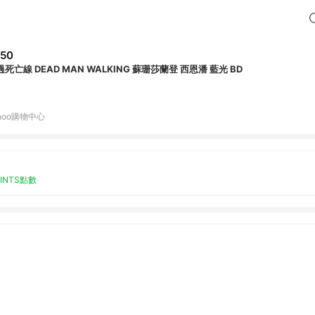
50
越過死亡線 DEAD MAN WALKING 蘇珊莎蘭登 西恩潘 藍光 BD
hoo購物中心
OINTS點數