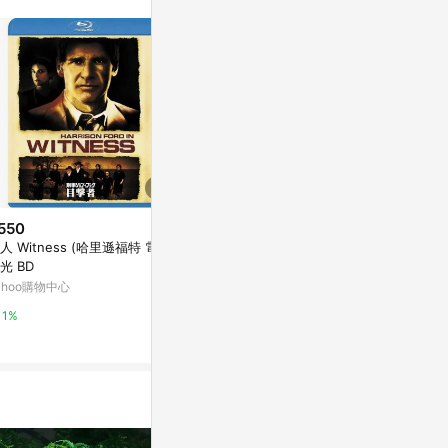
550
$352
$169
人 Witness (哈里遜福特 電影)
死亡來電[二手書_良好]
死無對證[二手
光 BD
Yahoo購物中心
Yahoo購物中
ahoo購物中心
0%
0%
1%