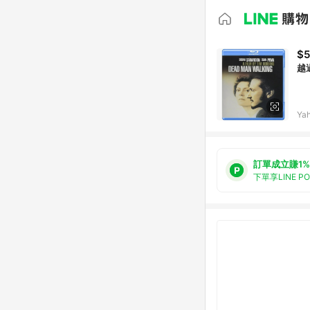
$5
Ya
訂單成立賺1%
下單享LINE P