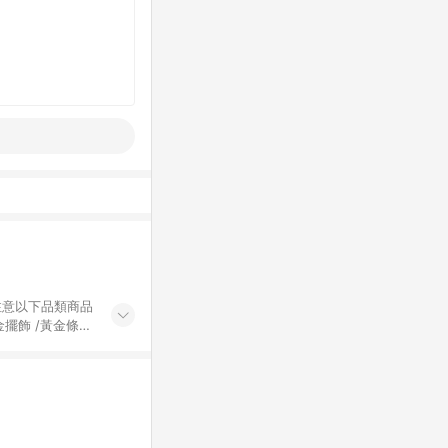
黃金擺飾 /黃金條
的購回饋活動享
除外) 3. 訂
轉賣不具回饋資
認定為準