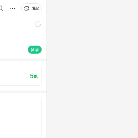
筆記
搶購
5
點