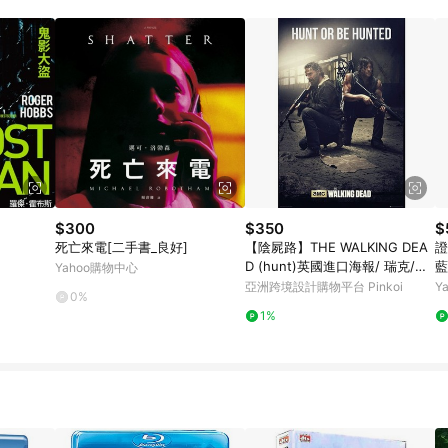
$300
$350
$
死亡來電[二手書_良好]
【陰屍路】THE WALKING DEA
證
D (hunt)英國進口海報/ 瑞克/戴
藍
Yahoo購物中心
瑞
亞洲跨境設計購物平台 Pinkoi
Y
0%
1%