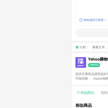
價格趨勢怎麼看？
分類：
圖書文具
Yahoo購
提供百萬商品讓您超好逛，15
均無回饋： -Apple相
塊) [2023/2/10起適用] -電玩/遊戲/相機/單眼/鏡頭/拍立得 [2024/6/1起適用] -內接硬碟、外接硬碟、主機板/顯示卡
[2026/5/18起適用
Yahoo超贈點回饋者
相似商品
熱銷
單回饋金額將扣除運費/
格： 如有相關事證認
相似商品