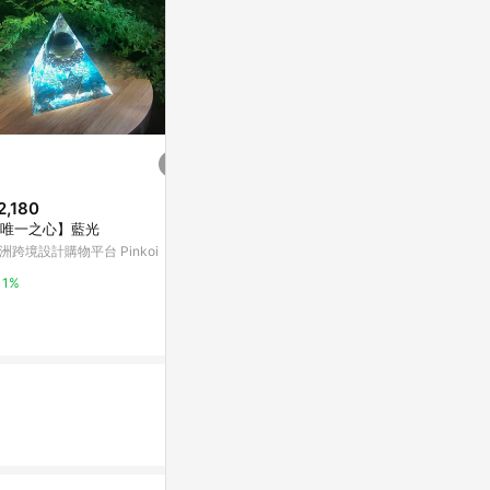
2,180
$750
$663
唯一之心】藍光
臥虎藏龍 藍光 BD
洲跨境設計購物平台 Pinkoi
Yahoo購物中心
Yahoo購物中
1%
1%
1%