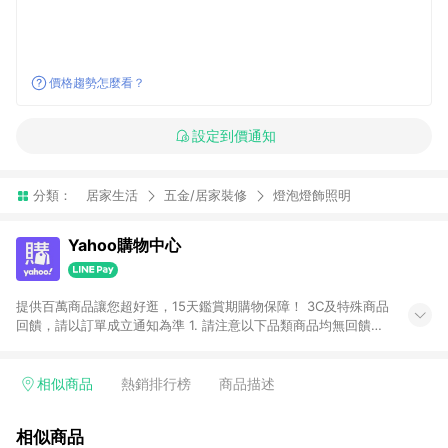
價格趨勢怎麼看？
設定到價通知
分類：
居家生活
五金/居家裝修
燈泡燈飾照明
Yahoo購物中心
提供百萬商品讓您超好逛，15天鑑賞期購物保障！ 3C及特殊商品
回饋，請以訂單成立通知為準 1. 請注意以下品類商品均無回饋：
-Apple相關商品/手機/票券/儲值金/虛擬點數 -黃金 (金幣 / 金條
/ 金元寶 /立體黃金 / 黃金擺飾 /黃金條塊) [2023/2/10起適用] -
電玩/遊戲/相機/單眼/鏡頭/拍立得 [2024/6/1起適用] -內接硬
相似商品
熱銷排行榜
商品描述
碟、外接硬碟、主機板/顯示卡[2026/5/18起適用] 2. 以下訂單將
不符合導購資格，亦不得使用點數紅包： - 點擊Yahoo奇摩APP
相似商品
的購回饋活動享Yahoo超贈點回饋者 - 購物中心商店之商品：商