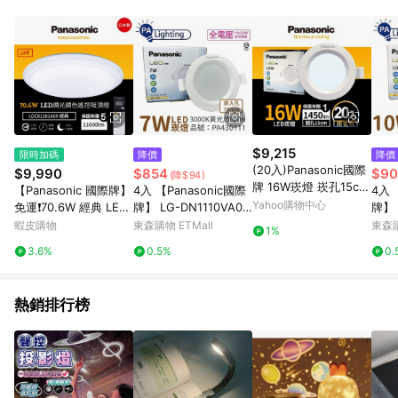
品賣場中有標示「商店」及顯示商店名稱者(指定活動店家除外)
3. 訂單回饋金額將扣除運費/購物金/超贈點/福利金/紅利折抵/折
價券等虛擬貨幣折抵 4. 大宗採購或批發轉賣不具回饋資格： 如
有相關事證認定您為大宗採購、批發轉賣而非最終消費使用者，
相關認定以Yahoo購物中心之認定為準
$9,215
限時加碼
降價
降價
(20入)Panasonic國際
$9,990
$854
$90
(降$94)
牌 16W崁燈 崁孔15cm
【Panasonic 國際牌】
4入 【Panasonic國際
4入 
LED嵌燈 一年保固(白
Yahoo購物中心
免運❗️70.6W 經典 LED
牌】 LG-DN1110VA09
牌】 
光/自然光/黃光)
調光調色遙控吸頂燈 1
LED 7W 3000K 黃光
9 LE
蝦皮購物
東森購物 ETMall
東森購
1%
0坪 日本製 LGC81201
全電壓 7.5cm 崁燈_PA
光 全
3.6%
0.5%
0.
A09
430111
PA43
熱銷排行榜