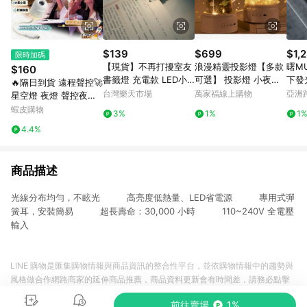
$139
$699
$1,
限時加碼
【現貨】不再打擾室友
浪漫精靈投影燈【多款
曙M
$160
書籤燈 充電款 LED小
可選】 投影燈 小夜燈
🔥隔日到貨 遠程聲控🚀
夜燈 超薄 夜間LED 便
八款音效 投影 夜燈 禮
台灣樂天市場
萬家福線上購物
亞洲
星空燈 夜燈 聲控夜燈
攜式 便籤燈 夾書燈 讀
物 交換禮物 宇宙星空
Pinko
小夜燈 氣氛燈 銀河投
蝦皮購物
3%
1%
1
書燈 交換禮物｜領券最
戀人 生日派對 海洋世
影燈 星空投影燈 禮物
4.4%
高折$220
界
車載星空燈
商品描述
光線分布均勻，不眩光 高亮度低熱量、LED省電源 專用式彈
簧耳，安裝簡易 超長壽命：30,000 小時 110~240V 全電壓
輸入
LINE 購物是匯集購物情報與商品資訊的整合性平台，並依購物情報中的趨勢與
風格做合作網路商家的延伸商品推薦，商品資料更新會有時間差，請務必點擊
商品至各合作網路商家，確認現售價與購物條件，一切資訊以合作廠商網頁為
前往賣場
1%
準。