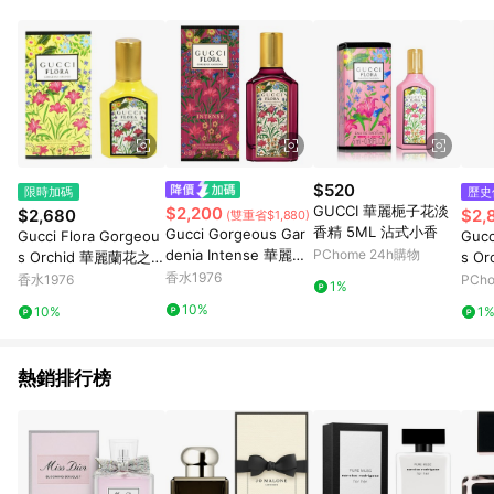
品賣場中有標示「商店」及顯示商店名稱者(指定活動店家除外)
3. 訂單回饋金額將扣除運費/購物金/超贈點/福利金/紅利折抵/折
價券等虛擬貨幣折抵 4. 大宗採購或批發轉賣不具回饋資格： 如
有相關事證認定您為大宗採購、批發轉賣而非最終消費使用者，
相關認定以Yahoo購物中心之認定為準
$520
限時加碼
歷史
GUCCI 華麗梔子花淡
$2,200
$2,680
$2,
(雙重省$1,880)
香精 5ML 沾式小香
Gucci Gorgeous Gar
Gucci Flora Gorgeou
Gucc
denia Intense 華麗梔
PChome 24h購物
s Orchid 華麗蘭花之約
s O
子花極致女性淡香精
女性淡香精
香水1976
(幻
香水1976
PCh
1%
EDP 
10%
10%
1
熱銷排行榜