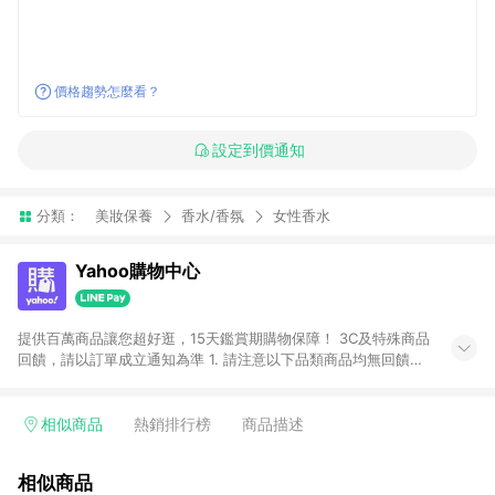
價格趨勢怎麼看？
設定到價通知
分類：
美妝保養
香水/香氛
女性香水
Yahoo購物中心
提供百萬商品讓您超好逛，15天鑑賞期購物保障！ 3C及特殊商品
回饋，請以訂單成立通知為準 1. 請注意以下品類商品均無回饋：
-Apple相關商品/手機/票券/儲值金/虛擬點數 -黃金 (金幣 / 金條
/ 金元寶 /立體黃金 / 黃金擺飾 /黃金條塊) [2023/2/10起適用] -
電玩/遊戲/相機/單眼/鏡頭/拍立得 [2024/6/1起適用] -內接硬
相似商品
熱銷排行榜
商品描述
碟、外接硬碟、主機板/顯示卡[2026/5/18起適用] 2. 以下訂單將
不符合導購資格，亦不得使用點數紅包： - 點擊Yahoo奇摩APP
相似商品
的購回饋活動享Yahoo超贈點回饋者 - 購物中心商店之商品：商