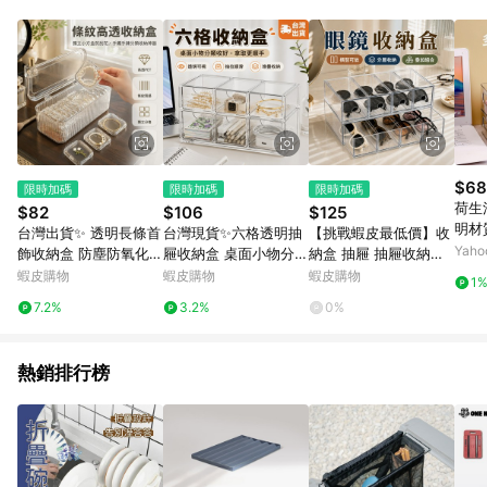
品賣場中有標示「商店」及顯示商店名稱者(指定活動店家除外)
3. 訂單回饋金額將扣除運費/購物金/超贈點/福利金/紅利折抵/折
價券等虛擬貨幣折抵 4. 大宗採購或批發轉賣不具回饋資格： 如
有相關事證認定您為大宗採購、批發轉賣而非最終消費使用者，
相關認定以Yahoo購物中心之認定為準
$68
限時加碼
限時加碼
限時加碼
荷生
$82
$106
$125
明材
台灣出貨✨ 透明長條首
台灣現貨✨六格透明抽
【挑戰蝦皮最低價】收
面收
Yah
飾收納盒 防塵防氧化珠
屜收納盒 桌面小物分類
納盒 抽屜 抽屜收納盒
寶盒 便攜美甲手串整理
盒 可堆疊文具飾品收納
置物架 眼鏡收納架 化
蝦皮購物
蝦皮購物
蝦皮購物
1
盒 隨身分裝收納盒 條
盒 化妝品收納 充電線
妝品 化妝品收納 眼鏡
7.2%
3.2%
0%
紋翻蓋設計 居家辦公桌
整理盒
收納 眼鏡收納盒 太陽
面置物盒
眼鏡收納盒
熱銷排行榜