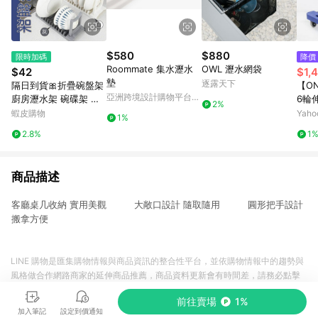
$580
$880
限時加碼
降價
Roommate 集水瀝水
OWL 瀝水網袋
$42
$1,
墊
逐露天下
隔日到貨🎀折疊碗盤架
【ON
亞洲跨境設計購物平台
廚房瀝水架 碗碟架 廚
6輪
2%
Pinkoi
房碗架 檯面瀝水 碗盤
推車(
蝦皮購物
Yah
1%
瀝水架 瀝水架 摺疊瀝
2.8%
1
水架 摺疊碗碟架 盤子
瀝水架
商品描述
客廳桌几收納 實用美觀 大敞口設計 隨取隨用 圓形把手設計
搬拿方便
LINE 購物是匯集購物情報與商品資訊的整合性平台，並依購物情報中的趨勢與
風格做合作網路商家的延伸商品推薦，商品資料更新會有時間差，請務必點擊
商品至各合作網路商家，確認現售價與購物條件，一切資訊以合作廠商網頁為
前往賣場
1%
準。
加入筆記
設定到價通知