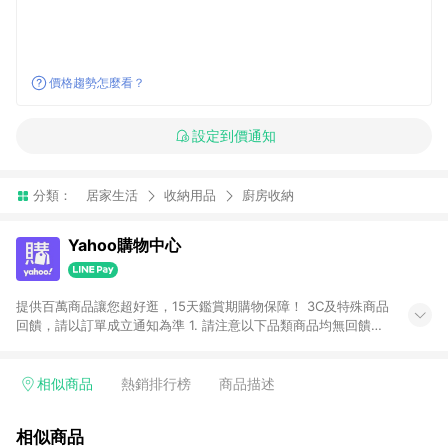
價格趨勢怎麼看？
設定到價通知
分類：
居家生活
收納用品
廚房收納
Yahoo購物中心
提供百萬商品讓您超好逛，15天鑑賞期購物保障！ 3C及特殊商品
回饋，請以訂單成立通知為準 1. 請注意以下品類商品均無回饋：
-Apple相關商品/手機/票券/儲值金/虛擬點數 -黃金 (金幣 / 金條
/ 金元寶 /立體黃金 / 黃金擺飾 /黃金條塊) [2023/2/10起適用] -
電玩/遊戲/相機/單眼/鏡頭/拍立得 [2024/6/1起適用] -內接硬
相似商品
熱銷排行榜
商品描述
碟、外接硬碟、主機板/顯示卡[2026/5/18起適用] 2. 以下訂單將
不符合導購資格，亦不得使用點數紅包： - 點擊Yahoo奇摩APP
相似商品
的購回饋活動享Yahoo超贈點回饋者 - 購物中心商店之商品：商