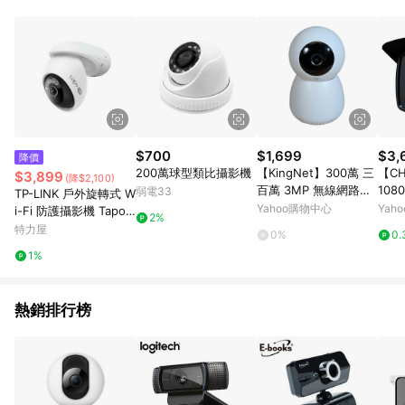
品賣場中有標示「商店」及顯示商店名稱者(指定活動店家除外)
3. 訂單回饋金額將扣除運費/購物金/超贈點/福利金/紅利折抵/折
價券等虛擬貨幣折抵 4. 大宗採購或批發轉賣不具回饋資格： 如
有相關事證認定您為大宗採購、批發轉賣而非最終消費使用者，
相關認定以Yahoo購物中心之認定為準
$700
$1,699
$3,
降價
200萬球型類比攝影機
【KingNet】300萬 三
【CH
$3,899
(降$2,100)
百萬 3MP 無線網路攝
108
弱電33
TP-LINK 戶外旋轉式 W
影機 IPC WIFI 手機遠
線P
Yahoo購物中心
Yah
i-Fi 防護攝影機 Tapo
2%
端 搖頭機 免主機 插卡
C560WS
特力屋
0%
0.
攝影機
1%
熱銷排行榜