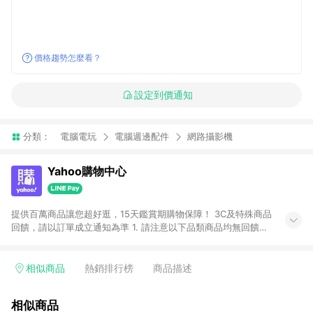
價格趨勢怎麼看？
設定到價通知
分類：
電腦電玩
電腦週邊配件
網路攝影機
Yahoo購物中心
提供百萬商品讓您超好逛，15天鑑賞期購物保障！ 3C及特殊商品
回饋，請以訂單成立通知為準 1. 請注意以下品類商品均無回饋：
-Apple相關商品/手機/票券/儲值金/虛擬點數 -黃金 (金幣 / 金條
/ 金元寶 /立體黃金 / 黃金擺飾 /黃金條塊) [2023/2/10起適用] -
電玩/遊戲/相機/單眼/鏡頭/拍立得 [2024/6/1起適用] -內接硬
相似商品
熱銷排行榜
商品描述
碟、外接硬碟、主機板/顯示卡[2026/5/18起適用] 2. 以下訂單將
不符合導購資格，亦不得使用點數紅包： - 點擊Yahoo奇摩APP
相似商品
的購回饋活動享Yahoo超贈點回饋者 - 購物中心商店之商品：商