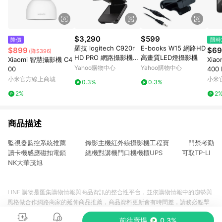
$3,290
$599
降價
限時
羅技 logitech C920r
E-books W15 網路HD
$899
$69
(降$396)
HD PRO 網路攝影機
高畫質LED燈攝影機
Xiaomi 智慧攝影機 C4
Xia
視訊鏡頭 視訊攝影機
Yahoo購物中心
Yahoo購物中心
00
小米官方線上商城
小米
0.3%
0.3%
2%
2
商品描述
監視器監控系統推薦 錄影主機紅外線攝影機工程寶 門禁考勤
讀卡機感應磁扣電鎖 總機對講機門口機機櫃UPS 可取TP-LI
NK大華茂旭
LINE 購物是匯集購物情報與商品資訊的整合性平台，並依購物情報中的趨勢與
風格做合作網路商家的延伸商品推薦，商品資料更新會有時間差，請務必點擊
商品至各合作網路商家，確認現售價與購物條件，一切資訊以合作廠商網頁為
前往賣場
0.3%
準。