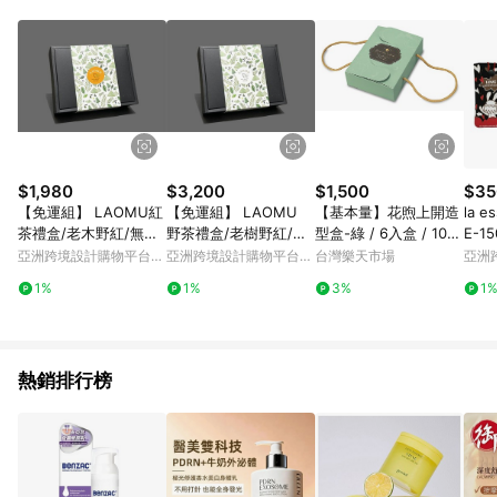
品賣場中有標示「商店」及顯示商店名稱者(指定活動店家除外)
3. 訂單回饋金額將扣除運費/購物金/超贈點/福利金/紅利折抵/折
價券等虛擬貨幣折抵 4. 大宗採購或批發轉賣不具回饋資格： 如
有相關事證認定您為大宗採購、批發轉賣而非最終消費使用者，
相關認定以Yahoo購物中心之認定為準
$1,980
$3,200
$1,500
$35
【免運組】 LAOMU紅
【免運組】 LAOMU
【基本量】花煦上開造
la 
茶禮盒/老木野紅/無糖
野茶禮盒/老樹野紅/野
型盒-綠 / 6入盒 / 100
E-1505F 
薑紅茶/最紅的時尚茶
茶/最野的禮盒
組
亞洲跨境設計購物平台
亞洲跨境設計購物平台
台灣樂天市場
亞洲
禮
Pinkoi
Pinkoi
Pinko
1%
1%
3%
1
熱銷排行榜