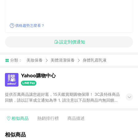
價格趨勢怎麼看？
設定到價通知
分類：
美妝保養
美體清潔保養
身體乳霜乳液
Yahoo購物中心
提供百萬商品讓您超好逛，15天鑑賞期購物保障！ 3C及特殊商品
回饋，請以訂單成立通知為準 1. 請注意以下品類商品均無回饋：
-Apple相關商品/手機/票券/儲值金/虛擬點數 -黃金 (金幣 / 金條
/ 金元寶 /立體黃金 / 黃金擺飾 /黃金條塊) [2023/2/10起適用] -
電玩/遊戲/相機/單眼/鏡頭/拍立得 [2024/6/1起適用] -內接硬
相似商品
熱銷排行榜
商品描述
碟、外接硬碟、主機板/顯示卡[2026/5/18起適用] 2. 以下訂單將
不符合導購資格，亦不得使用點數紅包： - 點擊Yahoo奇摩APP
相似商品
的購回饋活動享Yahoo超贈點回饋者 - 購物中心商店之商品：商