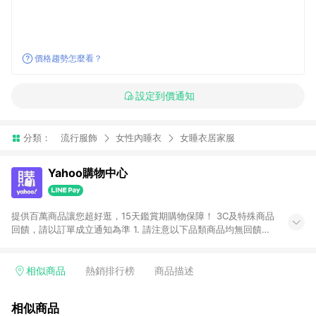
價格趨勢怎麼看？
設定到價通知
分類：
流行服飾
女性內睡衣
女睡衣居家服
Yahoo購物中心
提供百萬商品讓您超好逛，15天鑑賞期購物保障！ 3C及特殊商品
回饋，請以訂單成立通知為準 1. 請注意以下品類商品均無回饋：
-Apple相關商品/手機/票券/儲值金/虛擬點數 -黃金 (金幣 / 金條
/ 金元寶 /立體黃金 / 黃金擺飾 /黃金條塊) [2023/2/10起適用] -
電玩/遊戲/相機/單眼/鏡頭/拍立得 [2024/6/1起適用] -內接硬
相似商品
熱銷排行榜
商品描述
碟、外接硬碟、主機板/顯示卡[2026/5/18起適用] 2. 以下訂單將
不符合導購資格，亦不得使用點數紅包： - 點擊Yahoo奇摩APP
相似商品
的購回饋活動享Yahoo超贈點回饋者 - 購物中心商店之商品：商