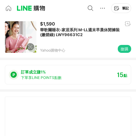
筆記
$1,590
華歌爾睡衣-家居系列 M-LL週末早晨休閒褲裝
(嫩碧綠) LWY96631C2
搶購
Yahoo購物中心
訂單成立賺1%
15
點
下單享LINE POINTS點數