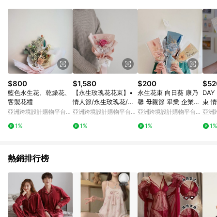
品賣場中有標示「商店」及顯示商店名稱者(指定活動店家除外)
3. 訂單回饋金額將扣除運費/購物金/超贈點/福利金/紅利折抵/折
價券等虛擬貨幣折抵 4. 大宗採購或批發轉賣不具回饋資格： 如
有相關事證認定您為大宗採購、批發轉賣而非最終消費使用者，
相關認定以Yahoo購物中心之認定為準
$800
$1,580
$200
$52
藍色永生花、乾燥花、
【永生玫瑰花花束】•
永生花束 向日葵 康乃
DAY
客製花禮
情人節/永生玫瑰花/永
馨 母親節 畢業 企業合
束 
生玫瑰花花束/玫瑰花
作
式花
亞洲跨境設計購物平台
亞洲跨境設計購物平台
亞洲跨境設計購物平台
亞洲
Pinkoi
Pinkoi
Pinkoi
Pinko
1%
1%
1%
1
熱銷排行榜